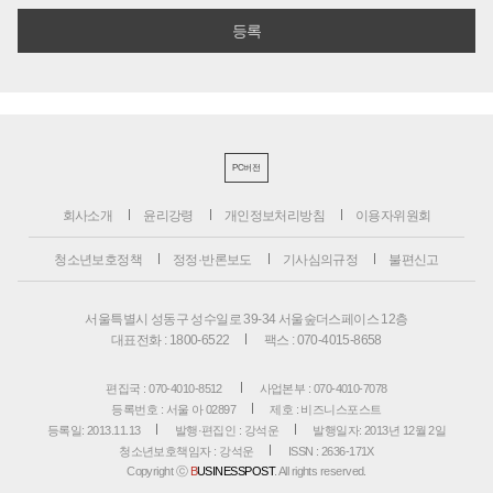
PC버전
회사소개
윤리강령
개인정보처리방침
이용자위원회
청소년보호정책
정정·반론보도
기사심의규정
불편신고
서울특별시 성동구 성수일로 39-34 서울숲더스페이스 12층
대표전화 : 1800-6522
팩스 : 070-4015-8658
편집국 : 070-4010-8512
사업본부 : 070-4010-7078
등록번호 : 서울 아 02897
제호 : 비즈니스포스트
등록일: 2013.11.13
발행·편집인 : 강석운
발행일자: 2013년 12월 2일
청소년보호책임자 : 강석운
ISSN : 2636-171X
Copyright ⓒ
B
USINESSPOST
. All rights reserved.