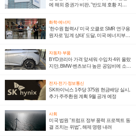
에 해외 증권가 비판, "반도체 호황 지속
성 의문"
화학·에너지
'한수원 협력사' 미국 오클로 SMR 연구용
원자로 '임계 상태' 도달, 미국 에너지부
"중요한 이정표"
자동차·부품
BYD코리아 가격 앞세워 수입차 4위 올랐
지만, BMW·벤츠보다 높은 공임비에 소비
자 불만 폭발
전자·전기·정보통신
SK하이닉스 1주당 375원 현금배당 실시,
추가 주주환원 계획 9월 공개 예정
사회
미국 법원 "트럼프 정부 풍력 프로젝트 동
결 조치는 위법", 해제 명령 내려