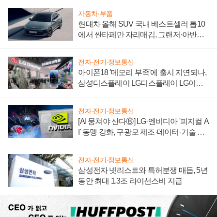
자동차·부품
현대차 올해 SUV 국내 베스트셀러 톱10
에서 싼타페만 자리매김, 그랜저·아반떼
'세단 쌍끌이'로 내수 방어
전자·전기·정보통신
아이폰18 '메모리 부족'에 출시 지연되나,
삼성디스플레이 LG디스플레이 LG이노
텍 '탈애플' 수익 다각화 속도
전자·전기·정보통신
[AI 뭉쳐야 산다⑧] LG·엔비디아 '피지컬 A
I' 동맹 강화, 구광모 제조·데이터·기술 결
집해 종합 로보틱스 기업으로
전자·전기·정보통신
삼성전자 넷리스트와 특허분쟁 매듭, 5년
동안 최대 1.3조 라이선스비 지급