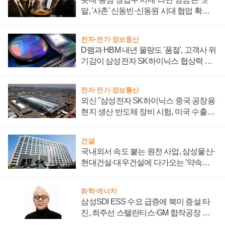
말, '사촌' 신동빈·신동원 시대 협업 확대
일로
전자·전기·정보통신
D램과 HBM 내년 물량도 '품절', 고객사 위
기감이 삼성전자 SK하이닉스 협상력 더
키워
전자·전기·정보통신
외신 "삼성전자 SK하이닉스 중국 공장용
현지 생산 반도체 장비 시험, 미국 수출통
제 대비"
건설
국내외서 속도 붙는 원전 사업, 삼성물산·
현대건설·대우건설에 다가오는 '약속의
시간'
화학·에너지
삼성SDI ESS 수요 급증에 북미 증설 타
진, 최주선 스텔란티스·GM 합작공장 건
설 재추진하나