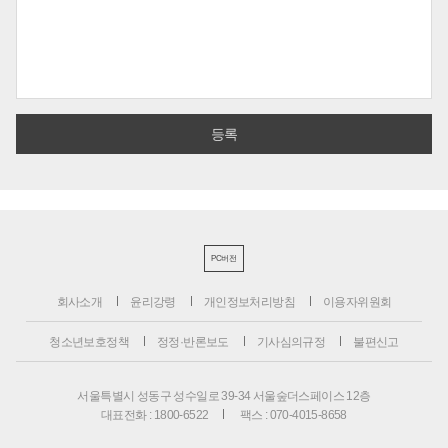
PC버전
회사소개
윤리강령
개인정보처리방침
이용자위원회
청소년보호정책
정정·반론보도
기사심의규정
불편신고
서울특별시 성동구 성수일로 39-34 서울숲더스페이스 12층
대표전화 : 1800-6522
팩스 : 070-4015-8658