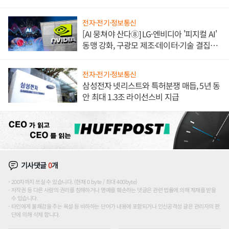
애플' 수익 다각화 속도
전자·전기·정보통신
[AI 뭉쳐야 산다⑧] LG·엔비디아 '피지컬 AI'
동맹 강화, 구광모 제조·데이터·기술 결집
해 종합 로보틱스 기업으로
전자·전기·정보통신
삼성전자 넷리스트와 특허분쟁 매듭, 5년 동
안 최대 1.3조 라이선스비 지급
기사댓글
0
개
200자까지 쓰실 수 있습니다. (현재 0 byte / 최대 400byte)
저작권 등 다른 사람의 권리를 침해하거나 명예를 훼손하는 댓글은 관련 법률에 의해 제재를 받을
수 있습니다.
타인에게 불쾌감을 주는 욕설 등 비하하는 단어가 내용에 포함되거나 인신공격성 글은 관리자의 판
단에 의해 삭제 합니다.