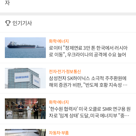
자
인기기사
화학·에너지
로이터 "정제연료 3만 톤 한국에서 러시아
로 이동", 우크라이나의 공격에 수요 늘어
전자·전기·정보통신
삼성전자 SK하이닉스 소극적 주주환원에
해외 증권가 비판, "반도체 호황 지속성 의
문"
화학·에너지
'한수원 협력사' 미국 오클로 SMR 연구용 원
자로 '임계 상태' 도달, 미국 에너지부 "중요
한 이정표"
자동차·부품