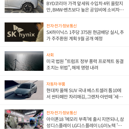
BYD코리아 가격 앞세워 수입차 4위 올랐지
만, BMW·벤츠보다 높은 공임비에 소비자
불만 폭발
전자·전기·정보통신
SK하이닉스 1주당 375원 현금배당 실시, 추
가 주주환원 계획 9월 공개 예정
사회
미국 법원 "트럼프 정부 풍력 프로젝트 동결
조치는 위법", 해제 명령 내려
자동차·부품
현대차 올해 SUV 국내 베스트셀러 톱10에
서 싼타페만 자리매김, 그랜저·아반떼 '세단
쌍끌이'로 내수 방어
전자·전기·정보통신
아이폰18 '메모리 부족'에 출시 지연되나, 삼
성디스플레이 LG디스플레이 LG이노텍 '탈