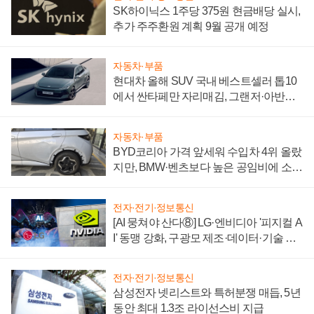
SK하이닉스 1주당 375원 현금배당 실시,
추가 주주환원 계획 9월 공개 예정
자동차·부품
현대차 올해 SUV 국내 베스트셀러 톱10
에서 싼타페만 자리매김, 그랜저·아반떼
'세단 쌍끌이'로 내수 방어
자동차·부품
BYD코리아 가격 앞세워 수입차 4위 올랐
지만, BMW·벤츠보다 높은 공임비에 소비
자 불만 폭발
전자·전기·정보통신
[AI 뭉쳐야 산다⑧] LG·엔비디아 '피지컬 A
I' 동맹 강화, 구광모 제조·데이터·기술 결
집해 종합 로보틱스 기업으로
전자·전기·정보통신
삼성전자 넷리스트와 특허분쟁 매듭, 5년
동안 최대 1.3조 라이선스비 지급