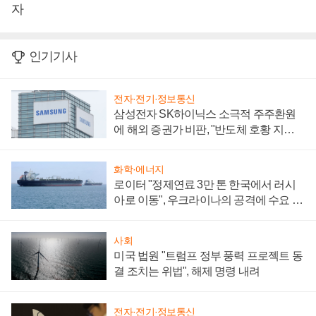
자
인기기사
전자·전기·정보통신
삼성전자 SK하이닉스 소극적 주주환원
에 해외 증권가 비판, "반도체 호황 지속
성 의문"
화학·에너지
로이터 "정제연료 3만 톤 한국에서 러시
아로 이동", 우크라이나의 공격에 수요 늘
어
사회
미국 법원 "트럼프 정부 풍력 프로젝트 동
결 조치는 위법", 해제 명령 내려
전자·전기·정보통신