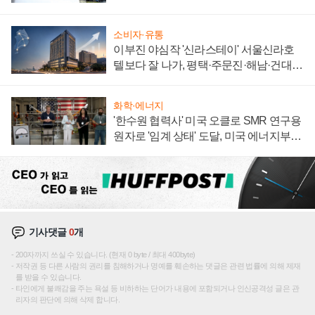
소비자·유통
이부진 야심작 '신라스테이' 서울신라호
텔보다 잘 나가, 평택·주문진·해남·건대로
성장판 더 넓힌다
화학·에너지
'한수원 협력사' 미국 오클로 SMR 연구용
원자로 '임계 상태' 도달, 미국 에너지부
"중요한 이정표"
기사댓글
0
개
200자까지 쓰실 수 있습니다. (현재 0 byte / 최대 400byte)
저작권 등 다른 사람의 권리를 침해하거나 명예를 훼손하는 댓글은 관련 법률에 의해 제재
를 받을 수 있습니다.
타인에게 불쾌감을 주는 욕설 등 비하하는 단어가 내용에 포함되거나 인신공격성 글은 관
리자의 판단에 의해 삭제 합니다.