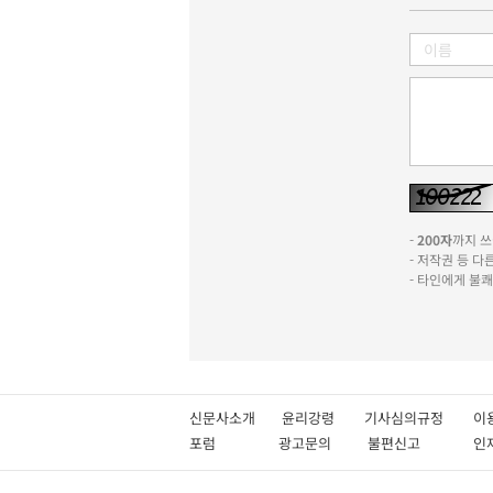
-
200자
까지 쓰실
- 저작권 등 
- 타인에게 불
신문사소개
윤리강령
기사심의규정
이
포럼
광고문의
불편신고