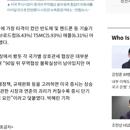
제
성전자
▲ 미국 주식시장이 중국과 무역협상 결과 등에 힘입어 반등세를
이어갈 것으로 전망됐다. 사진은 뉴욕증권거래소. <연합뉴스>
에 가장 타격이 컸던 반도체 및 핸드폰 등 기술기
드컴(6.43%) TSMC(5.93%) 애플(6.31%) 아
Who Is
했다.
협상에서 봤듯 각 국가별 상호관세 협상은 대부분
 “90일 뒤 무역협상 불확실성이 남아있지만 여
강정훈 iM
내부 이해도 
세정책, 규제완화 등을 고려하면 미국 증시는 상승
국구 은행' 
 관한 시장과 연준의 괴리가 커질수록 증시 단기
회 요인”이라고 덧붙였다. 박혜린 기자
조현상 HS
배포금지>