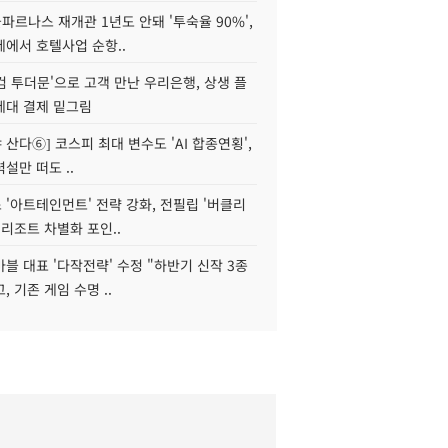
르나스 재개관 1년도 안돼 '투숙율 90%',
에서 호텔사업 순항..
웰컴 투더문'으로 고객 만난 우리은행, 상생 플
세대 결제 밑그림
야 산다⑥] 코스피 최대 변수도 'AI 합종연횡',
설만 떠도 ..
'아트테인먼트' 전략 강화, 전필립 '버클리
 리조트 차별화 포인..
블 대표 '다작전략' 수정 "하반기 신작 3종
, 기존 게임 수명 ..