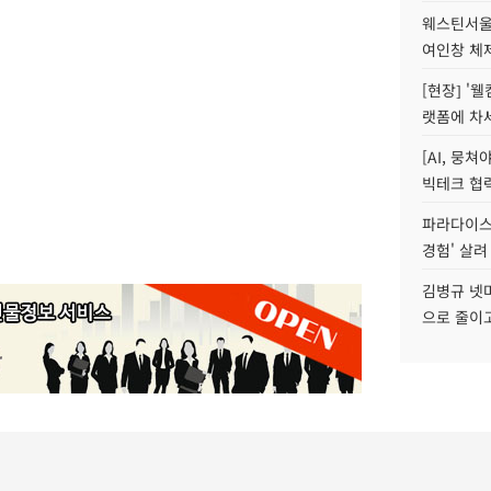
웨스틴서울파
여인창 체제
[현장] '
랫폼에 차
[AI, 뭉쳐
빅테크 협력
파라다이스 
경험' 살려
김병규 넷마
으로 줄이고