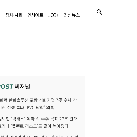
제
정치·사회
인사이트
JOB+
최신뉴스
씨저널
POST
화학 한화솔루션 포함 석화기업 7곳 수사 착
이란 전쟁 틈타 'PVC 담합' 의혹
보현 '빅배스' 여파 속 수주 목표 27조 원으
 그러나 '플랜트 리스크'도 같이 높아졌다