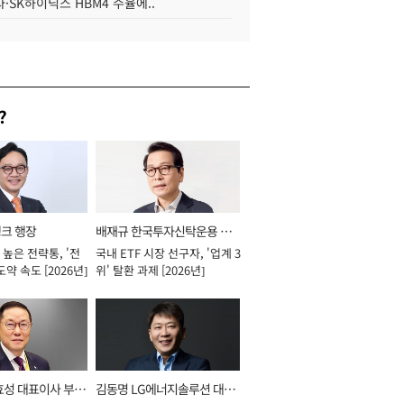
·SK하이닉스 HBM4 수율에..
?
뱅크 행장
배재규 한국투자신탁운용 대
높은 전략통, '전
국내 ETF 시장 선구자, '업계 3
표이사 사장
도약 속도 [2026년]
위' 탈환 과제 [2026년]
효성 대표이사 부회
김동명 LG에너지솔루션 대표