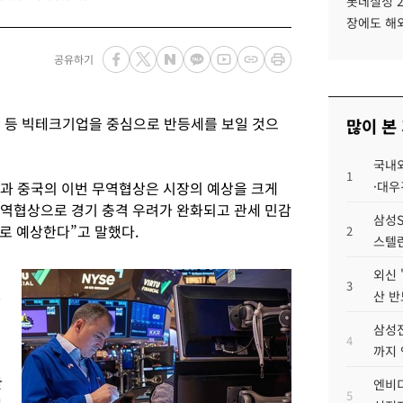
롯데칠성 2
장에도 해
공유하기
 등 빅테크기업을 중심으로 반등세를 보일 것으
많이 본
국내외
1
국과 중국의 이번 무역협상은 시장의 예상을 크게
·대우
무역협상으로 경기 충격 우려가 완화되고 관세 민감
삼성S
로 예상한다”고 말했다.
2
스텔란
외신 
3
%
산 반
삼성전
4
까지
관
엔비디
5