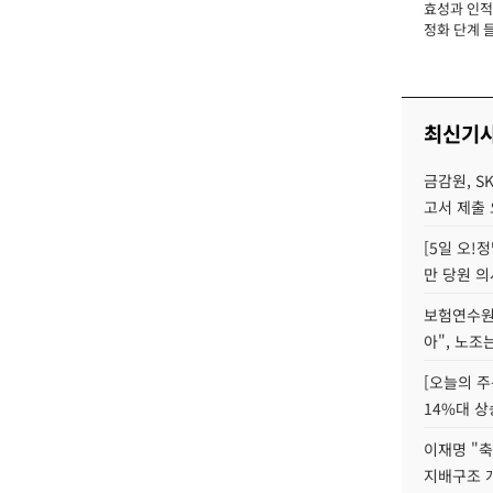
효성과 인적 
장
정화 단계 들
최신기
금감원, S
고서 제출
[5일 오!
만 당원 의
보험연수원장
아", 노조
[오늘의 주
14%대 상
이재명 "축
지배구조 