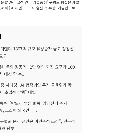
분할 2년, 실적 안
'기술중심' 구광모 힘실은 개발
이사 사장
어서 [2026년]
자 출신 첫 수장, 기술압도로
경쟁력 확보 사활 [2026년]
사
K디앤디 1367억 규모 유상증자 놓고 정정신
 요구
정말] 국힘 장동혁 "2만 명의 퇴진 요구가 100
사 대신 할 수..
 하태경 "AI 합작법인 투자 금융위가 막
는 "초법적 강행" 대립
목주] '반도체 투심 회복' 삼성전기 주가
승, 코스피 외국인 매..
구협회 문제 근원은 비민주적 조직", 민주적
개혁 당부