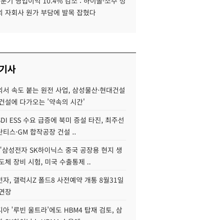
분기 영업이익 10.4% 감소 : 하이볼·소주 성
외 자회사 원가 부담에 발목 잡혔다
 기사
서 속도 붙는 원전 사업, 삼성물산·현대건설
건설에 다가오는 '약속의 시간'
DI ESS 수요 급증에 북미 증설 타진, 최주선
티스·GM 합작공장 건설 ..
"삼성전자 SK하이닉스 중국 공장용 현지 생
도체 장비 시험, 미국 수출통제 ..
자, 갤럭시Z 폴드8 사전예약 개통 8월31일
 연장
아 '루빈 울트라'에도 HBM4 탑재 검토, 삼