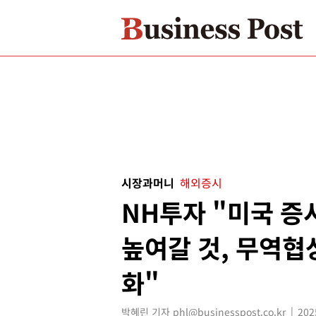
시장과머니
해외증시
NH투자 "미국 증
높여갈 것, 무역협
화"
박혜린 기자 phl@businesspost.co.kr
202