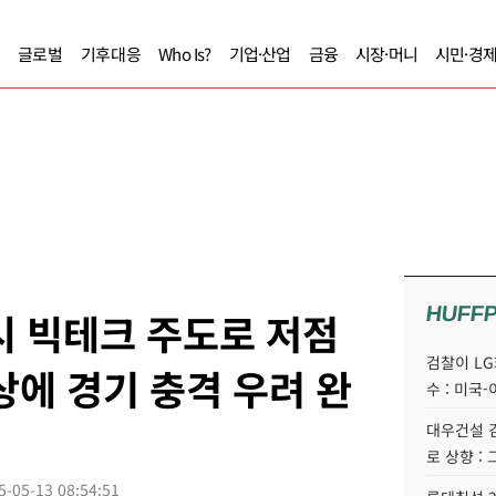
글로벌
기후대응
Who Is?
기업·산업
금융
시장·머니
시민·경
HUFF
시 빅테크 주도로 저점
검찰이 LG
상에 경기 충격 우려 완
수 : 미국-
대우건설 김
로 상향 :
5-05-13 08:54:51