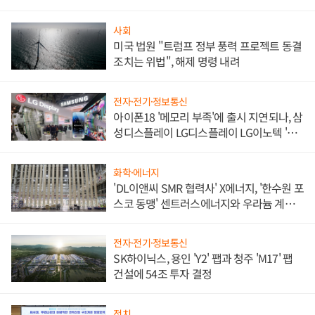
쌍끌이'로 내수 방어
사회
미국 법원 "트럼프 정부 풍력 프로젝트 동결
조치는 위법", 해제 명령 내려
전자·전기·정보통신
아이폰18 '메모리 부족'에 출시 지연되나, 삼
성디스플레이 LG디스플레이 LG이노텍 '탈
애플' 수익 다각화 속도
화학·에너지
'DL이앤씨 SMR 협력사' X에너지, '한수원 포
스코 동맹' 센트러스에너지와 우라늄 계약
체결
전자·전기·정보통신
SK하이닉스, 용인 'Y2' 팹과 청주 'M17' 팹
건설에 54조 투자 결정
정치