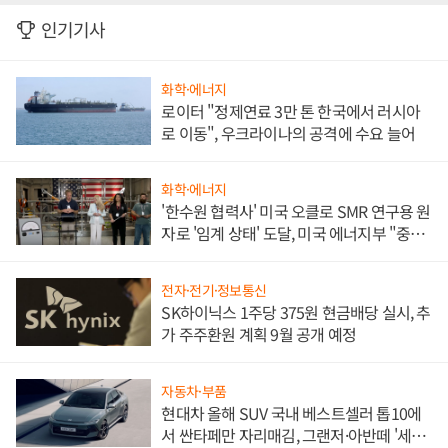
인기기사
화학·에너지
로이터 "정제연료 3만 톤 한국에서 러시아
로 이동", 우크라이나의 공격에 수요 늘어
화학·에너지
'한수원 협력사' 미국 오클로 SMR 연구용 원
자로 '임계 상태' 도달, 미국 에너지부 "중요
한 이정표"
전자·전기·정보통신
SK하이닉스 1주당 375원 현금배당 실시, 추
가 주주환원 계획 9월 공개 예정
자동차·부품
현대차 올해 SUV 국내 베스트셀러 톱10에
서 싼타페만 자리매김, 그랜저·아반떼 '세단