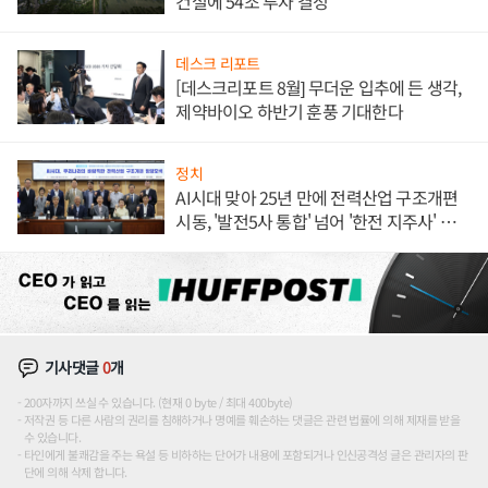
건설에 54조 투자 결정
데스크 리포트
[데스크리포트 8월] 무더운 입추에 든 생각,
제약바이오 하반기 훈풍 기대한다
정치
AI시대 맞아 25년 만에 전력산업 구조개편
시동, '발전5사 통합' 넘어 '한전 지주사' 재편
론도
기사댓글
0
개
200자까지 쓰실 수 있습니다. (현재 0 byte / 최대 400byte)
저작권 등 다른 사람의 권리를 침해하거나 명예를 훼손하는 댓글은 관련 법률에 의해 제재를 받을
수 있습니다.
타인에게 불쾌감을 주는 욕설 등 비하하는 단어가 내용에 포함되거나 인신공격성 글은 관리자의 판
단에 의해 삭제 합니다.