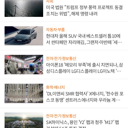
사회
미국 법원 "트럼프 정부 풍력 프로젝트 동결
조치는 위법", 해제 명령 내려
자동차·부품
현대차 올해 SUV 국내 베스트셀러 톱10에
서 싼타페만 자리매김, 그랜저·아반떼 '세단
쌍끌이'로 내수 방어
전자·전기·정보통신
아이폰18 '메모리 부족'에 출시 지연되나, 삼
성디스플레이 LG디스플레이 LG이노텍 '탈
애플' 수익 다각화 속도
화학·에너지
'DL이앤씨 SMR 협력사' X에너지, '한수원 포
스코 동맹' 센트러스에너지와 우라늄 계약
체결
전자·전기·정보통신
SK하이닉스, 용인 'Y2' 팹과 청주 'M17' 팹