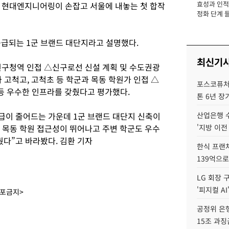
효성과 인적 
 현대엔지니어링이 손잡고 서울에 내놓는 첫 합작
장
정화 단계 들
공급되는 1군 브랜드 대단지라고 설명했다.
최신기
천구청역 인접 △신구로선 신설 계획 및 수도권광
와 고척고, 고척초 등 학군과 목동 학원가 인접 △
포스코퓨처엠
 등 우수한 인프라를 갖췄다고 평가했다.
톤 6년 장
공급이 줄어드는 가운데 1군 브랜드 대단지 신축이
산업은행 
히 목동 학원 접근성이 뛰어나고 주변 학군도 우수
'지방 이전
췄다”고 바라봤다. 김환 기자
한식 프랜
139억으로
LG 회장 
'피지컬 AI
배포금지>
공정위 은행
15조 과징