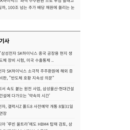
SK하이닉스 '파격 주주환원'으로 투심 달래고
까, 100조 넘는 추가 배당 재원에 쏠리는 눈
 기사
"삼성전자 SK하이닉스 중국 공장용 현지 생
도체 장비 시험, 미국 수출통제 ..
자 SK하이닉스 소극적 주주환원에 해외 증
비판, "반도체 호황 지속성 의문"
서 속도 붙는 원전 사업, 삼성물산·현대건설
건설에 다가오는 '약속의 시간'
자, 갤럭시Z 폴드8 사전예약 개통 8월31일
 연장
아 '루빈 울트라'에도 HBM4 탑재 검토, 삼