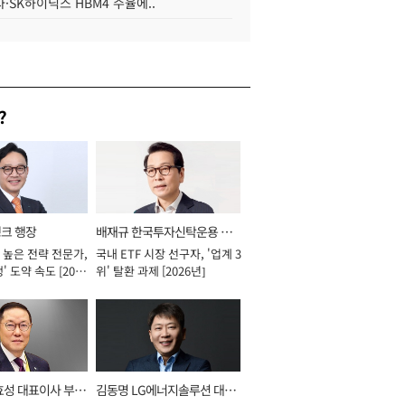
·SK하이닉스 HBM4 수율에..
?
뱅크 행장
배재규 한국투자신탁운용 대
 높은 전략 전문가,
국내 ETF 시장 선구자, '업계 3
표이사 사장
' 도약 속도 [2026
위' 탈환 과제 [2026년]
효성 대표이사 부회
김동명 LG에너지솔루션 대표