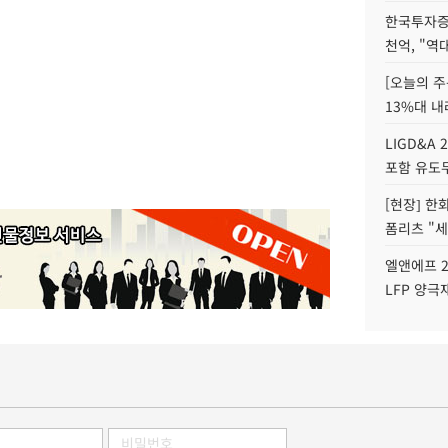
한국투자증
천억, "역
[오늘의 주
13%대 내
LIGD&A 
포함 유도무
[현장] 한
폼리츠 "세
엘앤에프 2
LFP 양극