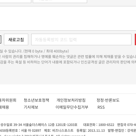
 수 있습니다. (현재 0 byte / 최대 400byte)
다른 사람의 권리를 침해하거나 명예를 훼손하는 댓글은 관련 법률에 의해 제재를 받을 수 있습니
쾌감을 주는 욕설 등 비하하는 단어가 내용에 포함되거나 인신공격성 글은 관리자의 판단에 의해
용자위원회
청소년보호정책
개인정보처리방침
정정·반론보도
인재채용
기사제보
이메일무단수집거부
RSS
수일로 39-34 서울숲더스페이스 12층 1201호-1203호
대표전화 : 1800-6522
편집국 070-4
8658
등록번호 : 서울 아 02897
제호: 비즈니스포스트
등록일: 2013.11.13
발행·편집인 : 강석
X
Copyright ? 2013 비즈니스포스트. All rights reserved.