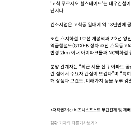
‘고척 푸르지오 힐스테이트’는 대우건설이
단지다.
컨소시엄은 고척동 일대에 약 18년만에 
또한 △지하철 1호선 개봉역과 2호선 양
역급행철도(GTX)-B 정차 추진 △목동고
반경 2km 이내 아이파크몰과 NC백화점
분양 관계자는 “최근 서울 신규 아파트 
란 점에서 수요자 관심이 뜨겁다”며 “특
해 상품과 브랜드, 미래가치 등을 두루 갖
<저작권자(c) 비즈니스포스트 무단전재 및 재
김환 기자의 다른기사보기