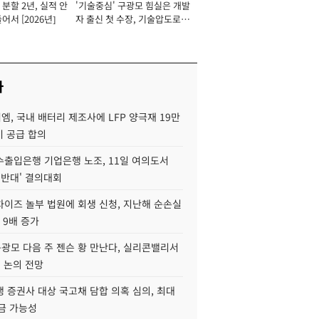
분할 2년, 실적 안
'기술중심' 구광모 힘실은 개발
이사 사장
어서 [2026년]
자 출신 첫 수장, 기술압도로
경쟁력 확보 사활 [2026년]
사
, 국내 배터리 제조사에 LFP 양극재 19만
기 공급 합의
수출입은행 기업은행 노조, 11일 여의도서
 반대' 결의대회
차이즈 놀부 법원에 회생 신청, 지난해 순손실
 9배 증가
구광모 다음 주 젠슨 황 만난다, 실리콘밸리서
' 논의 전망
 증권사 대상 국고채 담합 의혹 심의, 최대
금 가능성