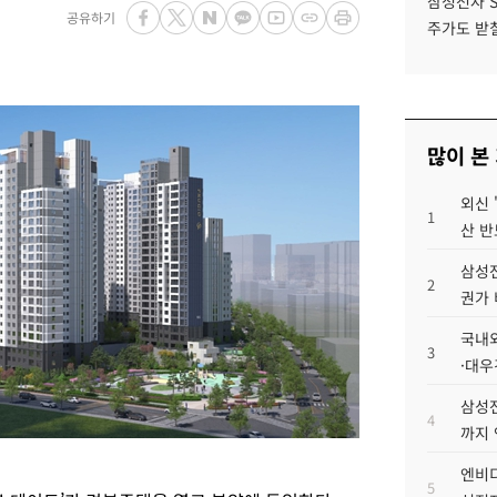
삼성전자 
공유하기
주가도 받칠
많이 본
외신 
1
산 반
삼성전
2
권가 
국내외
3
·대우
삼성전
4
까지
엔비디
5