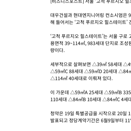
[비즈니스포스트] 서울 ‘고척 푸르지오 
대우건설과 현대엔지니어링 컨소시엄은 9
해 들어서는 ‘고척 푸르지오 힐스테이트’ 
‘고척 푸르지오 힐스테이트’는 서울 구로 고척
용면적 39~114㎡, 983세대 단지로 조성
량이다.
세부적으로 살펴보면 △39㎡ 58세대 △49
△59㎡C 88세대 △59㎡D 20세대 △84
△114㎡ 40세대로 이뤄져 있다.
이 가운데 △59㎡A 25세대 △59㎡B 33
110세대 △84㎡B 10세대 △84㎡C 4
청약은 19일 특별공급을 시작으로 20일 1
발표되고 정당계약기간은 6월9일부터 11