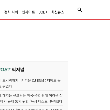
제
정치·사회
인사이트
JOB+
최신뉴스
씨저널
POST
 도시락까지' IP 키운 CJ ENM : 티빙도 웃
도 뛰었다
호 해치는 선크림은 미국·유럽 판매 어려운 상
콜마가 규제 뚫기 위한 '독성 테스트' 통과했다