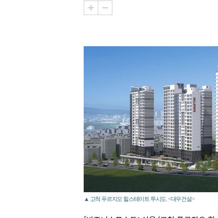
▲ 고척 푸르지오 힐스테이트 투시도. <대우건설>