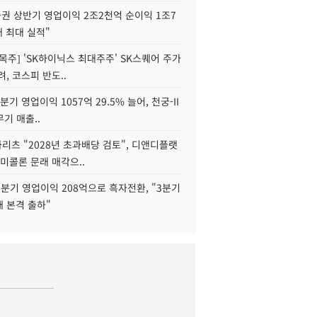
권 상반기 영업이익 2조2천억 순이익 1조7
대 최대 실적"
목주] 'SK하이닉스 최대주주' SK스퀘어 주가
려, 코스피 반도..
2분기 영업이익 1057억 29.5% 늘어, 천궁-II
기 매출..
화리츠 "2028년 초과배당 검토", 디앤디플랫
미콜론 문래 매각으..
분기 영업이익 208억으로 흑자전환, "3분기
재 본격 출하"