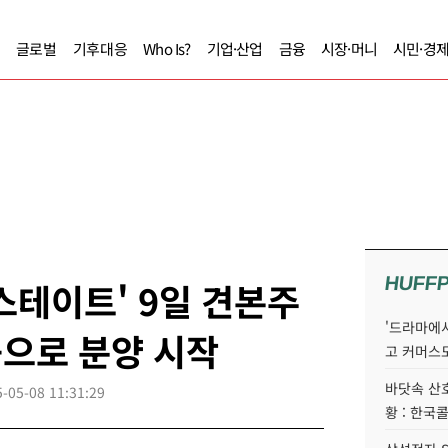
글로벌
기후대응
Who Is?
기업·산업
금융
시장·머니
시민·경
HUFF
스테이트' 9일 견본주
'드라마에서
공으로 분양 시작
고 커머스
바닷속 산
-05-08 11:31:29
황 : 한국