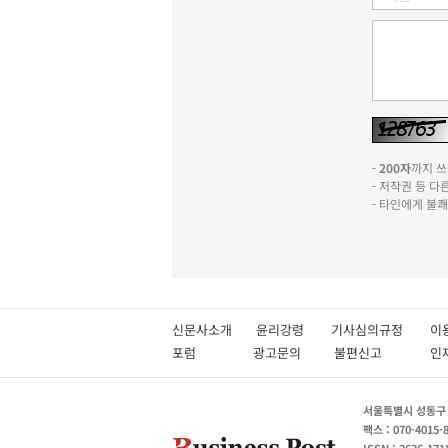
-
200자
까지 쓰실
- 저작권 등 
- 타인에게 불
신문사소개
윤리강령
기사심의규정
이
포럼
광고문의
불편신고
서울특별시 성동구 성
팩스 : 070-4015-
ISSN : 2636-171