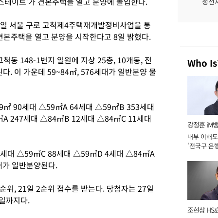
힐스테이트’가 견본주택을 열고 분양에 돌입한다.
성전자
일 서울 구로 고척제4주택재개발정비사업을 통
견본주택을 열고 분양을 시작한다고 8일 밝혔다.
동 148-1번지 일원에 지상 25층, 10개동, 전
Who Is
된다. 이 가운데 59~84㎡, 576세대가 일반분양 물
㎡ 90세대 △59㎡A 64세대 △59㎡B 353세대
㎡A 247세대 △84㎡B 12세대 △84㎡C 11세대
강정훈 iM
내부 이해도
'전국구 은행
5세대 △59㎡C 88세대 △59㎡D 4세대 △84㎡A
년]
세대가 일반분양된다.
순위, 21일 2순위 접수를 받는다. 당첨자는 27일
일까지다.
조현상 HS