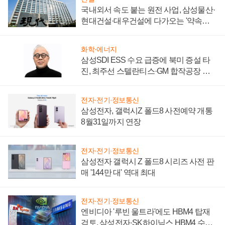
국내외서 속도 붙는 원전 사업, 삼성물산·
현대건설·대우건설에 다가오는 '약속의
시간'
화학·에너지
삼성SDI ESS 수요 급증에 북미 증설 타
진, 최주선 스텔란티스·GM 합작공장 건
설 재추진하나
전자·전기·정보통신
삼성전자, 갤럭시Z 폴드8 사전예약 개통
8월31일까지 연장
전자·전기·정보통신
삼성전자 갤럭시 Z 폴드8 시리즈 사전 판
매 '144만 대' 역대 최대
전자·전기·정보통신
엔비디아 '루빈 울트라'에도 HBM4 탑재
검토, 삼성전자·SK하이닉스 HBM4 수율