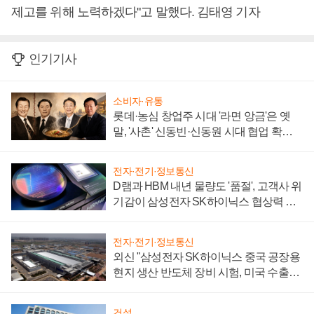
제고를 위해 노력하겠다"고 말했다. 김태영 기자
인기기사
소비자·유통
롯데·농심 창업주 시대 '라면 앙금'은 옛
말, '사촌' 신동빈·신동원 시대 협업 확대
일로
전자·전기·정보통신
D램과 HBM 내년 물량도 '품절', 고객사 위
기감이 삼성전자 SK하이닉스 협상력 더
키워
전자·전기·정보통신
외신 "삼성전자 SK하이닉스 중국 공장용
현지 생산 반도체 장비 시험, 미국 수출통
제 대비"
건설