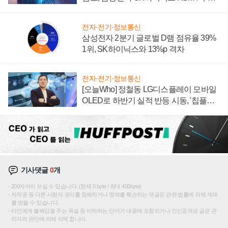
에 주도권 갈린다
전자·전기·정보통신
삼성전자 2분기 글로벌 D램 점유율 39%
1위, SK하이닉스와 13%p 격차
전자·전기·정보통신
[오늘Who] 정철동 LG디스플레이 모바일
OLED로 하반기 실적 반등 시동, '칩플레
이션'에 가격 인하 압박은 부담
기사댓글
0
개
200자까지 쓰실 수 있습니다. (현재 0 byte / 최대 400byte)
저작권 등 다른 사람의 권리를 침해하거나 명예를 훼손하는 댓글은 관련 법률에 의해 제재
를 받을 수 있습니다.
타인에게 불쾌감을 주는 욕설 등 비하하는 단어가 내용에 포함되거나 인신공격성 글은 관
리자의 판단에 의해 삭제 합니다.