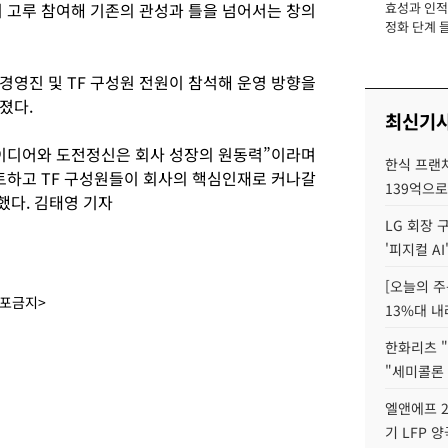
이 고루 참여해 기존의 관성과 틀을 넘어서는 창의
효성과 인적 
장
정화 단계 들
경영진 및 TF 구성원 전원이 참석해 운영 방향을
졌다.
최신기
이디어와 도전정신은 회사 성장의 원동력”이라며
한식 프랜
토하고 TF 구성원들이 회사의 핵심인재로 커나갈
139억으로
했다. 김태영 기자
LG 회장 
'피지컬 AI
[오늘의 주
배포금지>
13%대 내
한화리츠 "
"세미콜론
엘앤에프 2
기 LFP 