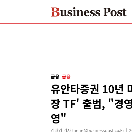
금융
금융
유안타증권 10년 
장 TF' 출범, "
영"
김태영 기자 taeng@businesspost.co.kr
2