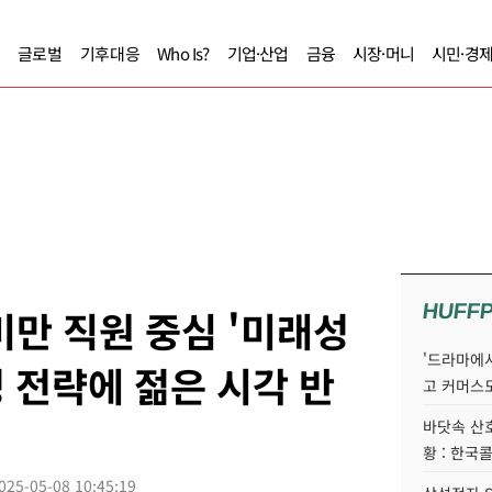
글로벌
기후대응
Who Is?
기업·산업
금융
시장·머니
시민·경
HUFF
미만 직원 중심 '미래성
'드라마에서
경영 전략에 젊은 시각 반
고 커머스
바닷속 산
황 : 한국
025-05-08 10:45:19