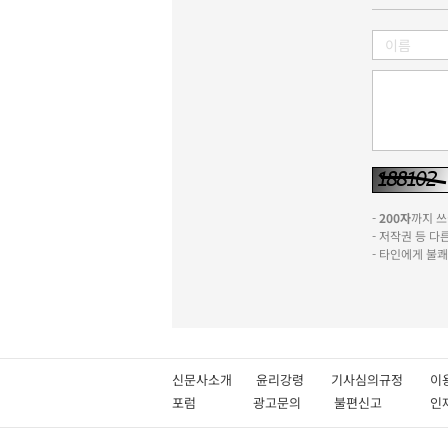
-
200자
까지 쓰실
- 저작권 등 
- 타인에게 불
신문사소개
윤리강령
기사심의규정
이
포럼
광고문의
불편신고