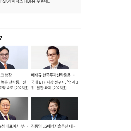
·SK하이닉스 HBM4 수율에..
?
뱅크 행장
배재규 한국투자신탁운용 대
높은 전략통, '전
국내 ETF 시장 선구자, '업계 3
표이사 사장
도약 속도 [2026년]
위' 탈환 과제 [2026년]
효성 대표이사 부회
김동명 LG에너지솔루션 대표