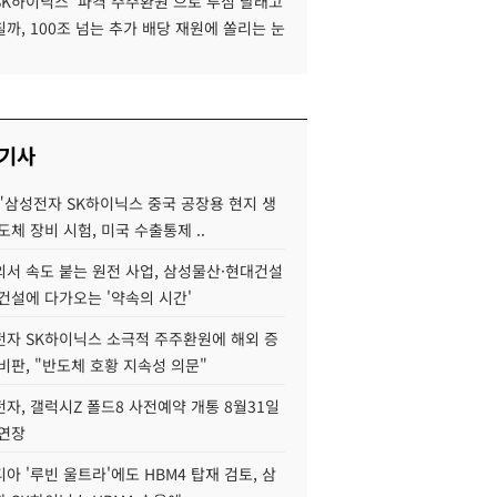
SK하이닉스 '파격 주주환원'으로 투심 달래고
까, 100조 넘는 추가 배당 재원에 쏠리는 눈
 기사
"삼성전자 SK하이닉스 중국 공장용 현지 생
도체 장비 시험, 미국 수출통제 ..
서 속도 붙는 원전 사업, 삼성물산·현대건설
건설에 다가오는 '약속의 시간'
자 SK하이닉스 소극적 주주환원에 해외 증
비판, "반도체 호황 지속성 의문"
자, 갤럭시Z 폴드8 사전예약 개통 8월31일
 연장
아 '루빈 울트라'에도 HBM4 탑재 검토, 삼