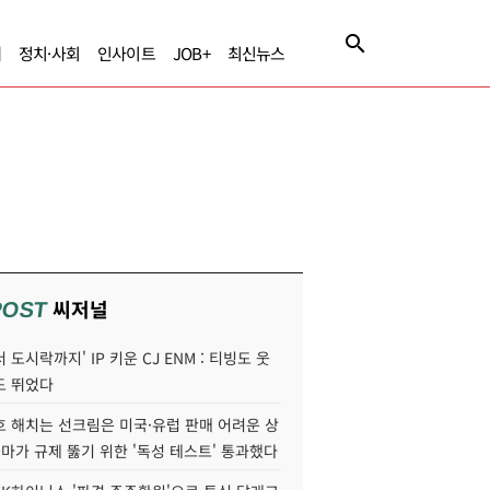
제
정치·사회
인사이트
JOB+
최신뉴스
씨저널
POST
 도시락까지' IP 키운 CJ ENM : 티빙도 웃
도 뛰었다
호 해치는 선크림은 미국·유럽 판매 어려운 상
콜마가 규제 뚫기 위한 '독성 테스트' 통과했다