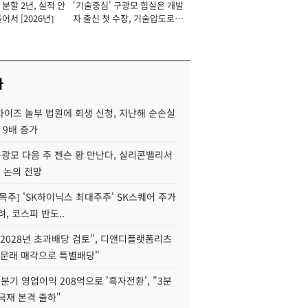
분할 2년, 실적 안
'기술중심' 구광모 힘실은 개발
이사 사장
어서 [2026년]
자 출신 첫 수장, 기술압도로
경쟁력 확보 사활 [2026년]
사
차이즈 놀부 법원에 회생 신청, 지난해 순손실
 9배 증가
구광모 다음 주 젠슨 황 만난다, 실리콘밸리서
' 논의 전망
목주] 'SK하이닉스 최대주주' SK스퀘어 주가
려, 코스피 반도..
2028년 초과배당 검토", 디앤디플랫폼리츠
 문래 매각으로 특별배당"
분기 영업이익 208억으로 '흑자전환', "3분
양극재 본격 출하"