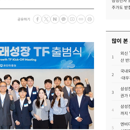
삼성전자 
주가도 받칠
공유하기
많이 본
외신 
1
산 반
국내외
2
·대우
삼성전
3
권가 
삼성전
4
까지
엔비디
5