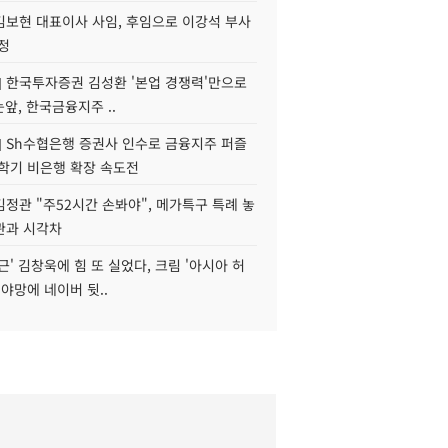
김보현 대표이사 사임, 후임으로 이강석 부사
정
] 한국투자증권 김성환 '본업 경쟁력'만으로
눈앞, 한국금융지주 ..
] Sh수협은행 증권사 인수로 금융지주 퍼즐
신학기 비은행 확장 속도전
정관 "주52시간 손봐야", 메가특구 특례 놓
관과 시각차
근' 김창욱에 힘 또 실었다, 크림 '아시아 허
 야망에 네이버 뒷..