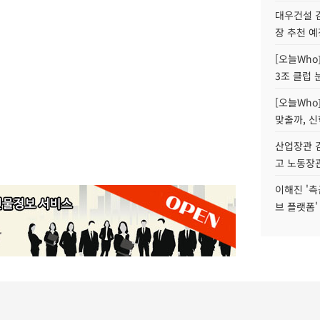
대우건설 
장 추천 예
[오늘Who
3조 클럽 
[오늘Who
맞출까, 
산업장관 김
고 노동장
이해진 '측
브 플랫폼'