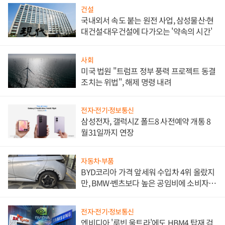
건설
국내외서 속도 붙는 원전 사업, 삼성물산·현
대건설·대우건설에 다가오는 '약속의 시간'
사회
미국 법원 "트럼프 정부 풍력 프로젝트 동결
조치는 위법", 해제 명령 내려
전자·전기·정보통신
삼성전자, 갤럭시Z 폴드8 사전예약 개통 8
월31일까지 연장
자동차·부품
BYD코리아 가격 앞세워 수입차 4위 올랐지
만, BMW·벤츠보다 높은 공임비에 소비자
불만 폭발
전자·전기·정보통신
엔비디아 '루빈 울트라'에도 HBM4 탑재 검