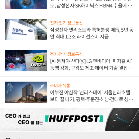
토, 삼성전자·SK하이닉스 HBM4 수율에 주
도권 갈린다
전자·전기·정보통신
삼성전자 넷리스트와 특허분쟁 매듭, 5년 동
안 최대 1.3조 라이선스비 지급
전자·전기·정보통신
[AI 뭉쳐야 산다⑧] LG·엔비디아 '피지컬 AI'
동맹 강화, 구광모 제조·데이터·기술 결집
해 종합 로보틱스 기업으로
소비자·유통
이부진 야심작 '신라스테이' 서울신라호텔
보다 잘 나가, 평택·주문진·해남·건대로 성
장판 더 넓힌다