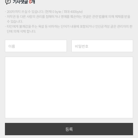
기사댓글
0
개
200자까지 쓰실 수 있습니다. (현재 0 byte / 최대 400byte)
저작권 등 다른 사람의 권리를 침해하거나 명예를 훼손하는 댓글은 관련 법률에 의해 제재를 받을
수 있습니다.
타인에게 불쾌감을 주는 욕설 등 비하하는 단어가 내용에 포함되거나 인신공격성 글은 관리자의 판
단에 의해 삭제 합니다.