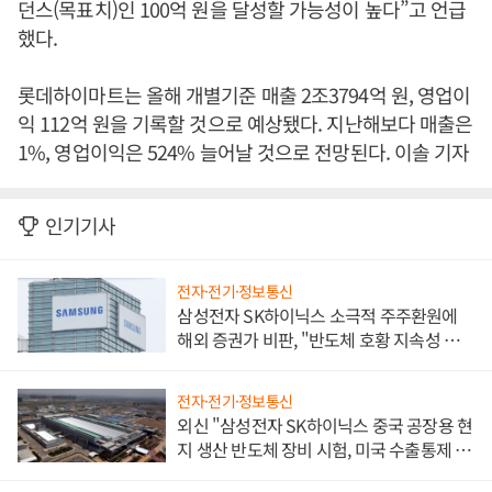
던스(목표치)인 100억 원을 달성할 가능성이 높다”고 언급
했다.
롯데하이마트는 올해 개별기준 매출 2조3794억 원, 영업이
익 112억 원을 기록할 것으로 예상됐다. 지난해보다 매출은
1%, 영업이익은 524% 늘어날 것으로 전망된다. 이솔 기자
인기기사
전자·전기·정보통신
삼성전자 SK하이닉스 소극적 주주환원에
해외 증권가 비판, "반도체 호황 지속성 의
문"
전자·전기·정보통신
외신 "삼성전자 SK하이닉스 중국 공장용 현
지 생산 반도체 장비 시험, 미국 수출통제 대
비"