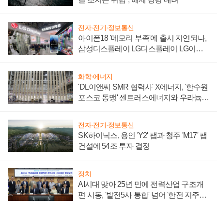
전자·전기·정보통신
아이폰18 '메모리 부족'에 출시 지연되나,
삼성디스플레이 LG디스플레이 LG이노
텍 '탈애플' 수익 다각화 속도
화학·에너지
'DL이앤씨 SMR 협력사' X에너지, '한수원
포스코 동맹' 센트러스에너지와 우라늄
계약 체결
전자·전기·정보통신
SK하이닉스, 용인 'Y2' 팹과 청주 'M17' 팹
건설에 54조 투자 결정
정치
AI시대 맞아 25년 만에 전력산업 구조개
편 시동, '발전5사 통합' 넘어 '한전 지주사'
재편론도