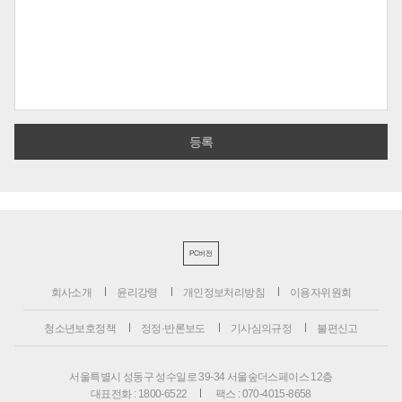
PC버전
회사소개
윤리강령
개인정보처리방침
이용자위원회
청소년보호정책
정정·반론보도
기사심의규정
불편신고
서울특별시 성동구 성수일로 39-34 서울숲더스페이스 12층
대표전화 : 1800-6522
팩스 : 070-4015-8658