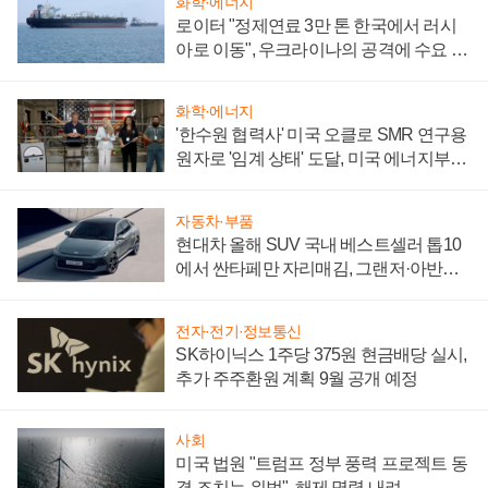
화학·에너지
로이터 "정제연료 3만 톤 한국에서 러시
아로 이동", 우크라이나의 공격에 수요 늘
어
화학·에너지
'한수원 협력사' 미국 오클로 SMR 연구용
원자로 '임계 상태' 도달, 미국 에너지부
"중요한 이정표"
자동차·부품
현대차 올해 SUV 국내 베스트셀러 톱10
에서 싼타페만 자리매김, 그랜저·아반떼
'세단 쌍끌이'로 내수 방어
전자·전기·정보통신
SK하이닉스 1주당 375원 현금배당 실시,
추가 주주환원 계획 9월 공개 예정
사회
미국 법원 "트럼프 정부 풍력 프로젝트 동
결 조치는 위법", 해제 명령 내려