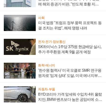
에 해외 증권가 비판, "반도체 호황 지속
성 의문"
사회
미국 법원 "트럼프 정부 풍력 프로젝트 동
결 조치는 위법", 해제 명령 내려
전자·전기·정보통신
SK하이닉스 1주당 375원 현금배당 실시,
추가 주주환원 계획 9월 공개 예정
화학·에너지
'한수원 협력사' 미국 오클로 SMR 연구용
원자로 '임계 상태' 도달, 미국 에너지부
"중요한 이정표"
자동차·부품
BYD코리아 가격 앞세워 수입차 4위 올랐
지만, BMW·벤츠보다 높은 공임비에 소비
자 불만 폭발