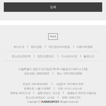
PC버전
회사소개
윤리강령
개인정보처리방침
이용자위원회
청소년보호정책
정정·반론보도
기사심의규정
불편신고
서울특별시 성동구 성수일로 39-34 서울숲더스페이스 12층
대표전화 : 1800-6522
팩스 : 070-4015-8658
편집국 : 070-4010-8512
사업본부 : 070-4010-7078
등록번호 : 서울 아 02897
제호 : 비즈니스포스트
등록일: 2013.11.13
발행·편집인 : 강석운
발행일자: 2013년 12월 2일
청소년보호책임자 : 강석운
ISSN : 2636-171X
Copyright ⓒ
B
USINESSPOST
. All rights reserved.