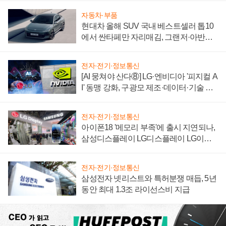
자동차·부품
현대차 올해 SUV 국내 베스트셀러 톱10
에서 싼타페만 자리매김, 그랜저·아반떼
'세단 쌍끌이'로 내수 방어
전자·전기·정보통신
[AI 뭉쳐야 산다⑧] LG·엔비디아 '피지컬 A
I' 동맹 강화, 구광모 제조·데이터·기술 결
집해 종합 로보틱스 기업으로
전자·전기·정보통신
아이폰18 '메모리 부족'에 출시 지연되나,
삼성디스플레이 LG디스플레이 LG이노
텍 '탈애플' 수익 다각화 속도
전자·전기·정보통신
삼성전자 넷리스트와 특허분쟁 매듭, 5년
동안 최대 1.3조 라이선스비 지급