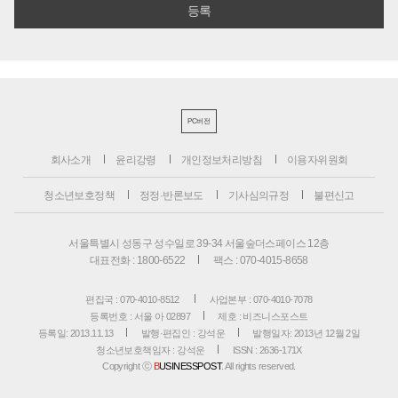
PC버전
회사소개
윤리강령
개인정보처리방침
이용자위원회
청소년보호정책
정정·반론보도
기사심의규정
불편신고
서울특별시 성동구 성수일로 39-34 서울숲더스페이스 12층
대표전화 : 1800-6522
팩스 : 070-4015-8658
편집국 : 070-4010-8512
사업본부 : 070-4010-7078
등록번호 : 서울 아 02897
제호 : 비즈니스포스트
등록일: 2013.11.13
발행·편집인 : 강석운
발행일자: 2013년 12월 2일
청소년보호책임자 : 강석운
ISSN : 2636-171X
Copyright ⓒ
B
USINESSPOST
. All rights reserved.