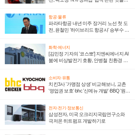
주목
항공·물류
파라타항공 내년 미주 장거리 노선 첫 도
전, 윤철민 '하이브리드 항공사' 승부수 통
할까
화학·에너지
[김민정 기자의 '코스뽀'] 지엔씨에너지 AI
붐에 비상발전기 호황, 안병철 친환경 에
너지 발전전문기업 향한다
소비자·유통
치킨3사 '가맹점 상생' 비교해보니, 교촌
'영업권 보호'·bhc '신메뉴 개발'·BBQ '원가
부담'
전자·전기·정보통신
삼성전자, 미국 오크리지국립연구소와
극저온 히트펌프 개발하기로