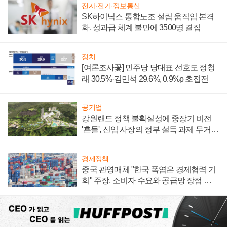
전자·전기·정보통신
SK하이닉스 통합노조 설립 움직임 본격
화, 성과급 체계 불만에 3500명 결집
정치
[여론조사꽃] 민주당 당대표 선호도 정청
래 30.5%·김민석 29.6%, 0.9%p 초접전
공기업
강원랜드 정책 불확실성에 중장기 비전
'흔들', 신임 사장의 정부 설득 과제 무거워
져
경제정책
중국 관영매체 "한국 폭염은 경제협력 기
회" 주장, 소비자 수요와 공급망 장점 강
조