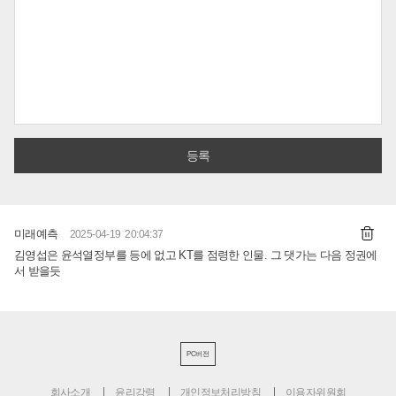
미래예측
2025-04-19 20:04:37
김영섭은 윤석열정부를 등에 없고 KT를 점령한 인물. 그 댓가는 다음 정권에
서 받을듯
PC버전
회사소개
윤리강령
개인정보처리방침
이용자위원회