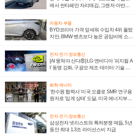
에서 싼타페만 자리매김, 그랜저·아반떼
'세단 쌍끌이'로 내수 방어
자동차·부품
BYD코리아 가격 앞세워 수입차 4위 올랐
지만, BMW·벤츠보다 높은 공임비에 소비
자 불만 폭발
전자·전기·정보통신
[AI 뭉쳐야 산다⑧] LG·엔비디아 '피지컬 A
I' 동맹 강화, 구광모 제조·데이터·기술 결
집해 종합 로보틱스 기업으로
화학·에너지
'한수원 협력사' 미국 오클로 SMR 연구용
원자로 '임계 상태' 도달, 미국 에너지부
"중요한 이정표"
전자·전기·정보통신
삼성전자 넷리스트와 특허분쟁 매듭, 5년
동안 최대 1.3조 라이선스비 지급