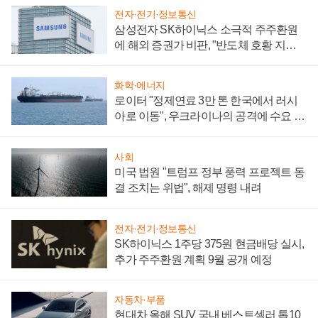
전자·전기·정보통신
삼성전자 SK하이닉스 소극적 주주환원
에 해외 증권가 비판, "반도체 호황 지속
성 의문"
화학·에너지
로이터 "정제연료 3만 톤 한국에서 러시
아로 이동", 우크라이나의 공격에 수요 늘
어
사회
미국 법원 "트럼프 정부 풍력 프로젝트 동
결 조치는 위법", 해제 명령 내려
전자·전기·정보통신
SK하이닉스 1주당 375원 현금배당 실시,
추가 주주환원 계획 9월 공개 예정
자동차·부품
현대차 올해 SUV 국내 베스트셀러 톱10