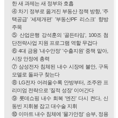
한 새 과제는 새 정부와 호흡
④ 차기 정부로 옮겨진 부동산 정책 방향, '주
택공급' '세제개편' '부동산PF 리스크' 향방
주목
⑤ 산업은행 강석훈의 '골든타임', 100조 첨
단전략사업 지원 프로그램 역할 무겁다
⑥ 4대 금융 '내수안정’ '수출지원' 중책 맡아,
시장 안정에 총력
⑦ 삼성전자 침체된 내수 시장에 불안, 구독
모델로 돌파구 찾는다
⑧ LG전자 어려울수록 안방부터, 조주완 프
리미엄 전략으로 '질적 성장' 이어간다
⑨ 롯데쇼핑 내수 회복 '엔진' 다시 켠다, 신
동빈 지휘봉 잡고 대수술 지휘
⑩ 이마트 내수 침체에 '물가안정' 승부, 정용