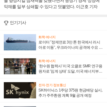
을 향상시킬 잠재력을 갖췄다면서 중장기 경제 성장에
악재를 일부 상쇄할 수 있다고 덧붙였다. 이근호 기자
인기기사
화학·에너지
로이터 "정제연료 3만 톤 한국에서 러시
아로 이동", 우크라이나의 공격에 수요 늘
어
화학·에너지
'한수원 협력사' 미국 오클로 SMR 연구용
원자로 '임계 상태' 도달, 미국 에너지부
"중요한 이정표"
전자·전기·정보통신
SK하이닉스 1주당 375원 현금배당 실시,
추가 주주환원 계획 9월 공개 예정