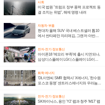
사회
미국 법원 "트럼프 정부 풍력 프로젝트 동
결 조치는 위법", 해제 명령 내려
자동차·부품
현대차 올해 SUV 국내 베스트셀러 톱10
에서 싼타페만 자리매김, 그랜저·아반떼
'세단 쌍끌이'로 내수 방어
전자·전기·정보통신
아이폰18 '메모리 부족'에 출시 지연되나,
삼성디스플레이 LG디스플레이 LG이노
텍 '탈애플' 수익 다각화 속도
화학·에너지
'DL이앤씨 SMR 협력사' X에너지, '한수원
포스코 동맹' 센트러스에너지와 우라늄
계약 체결
전자·전기·정보통신
SK하이닉스, 용인 'Y2' 팹과 청주 'M17' 팹