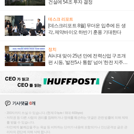
건설에 54조 투자 결정
데스크 리포트
[데스크리포트 8월] 무더운 입추에 든 생
각, 제약바이오 하반기 훈풍 기대한다
정치
AI시대 맞아 25년 만에 전력산업 구조개
편 시동, '발전5사 통합' 넘어 '한전 지주사'
재편론도
기사댓글
0
개
200자까지 쓰실 수 있습니다. (현재 0 byte / 최대 400byte)
저작권 등 다른 사람의 권리를 침해하거나 명예를 훼손하는 댓글은 관련 법률에 의해 제재
를 받을 수 있습니다.
타인에게 불쾌감을 주는 욕설 등 비하하는 단어가 내용에 포함되거나 인신공격성 글은 관
리자의 판단에 의해 삭제 합니다.