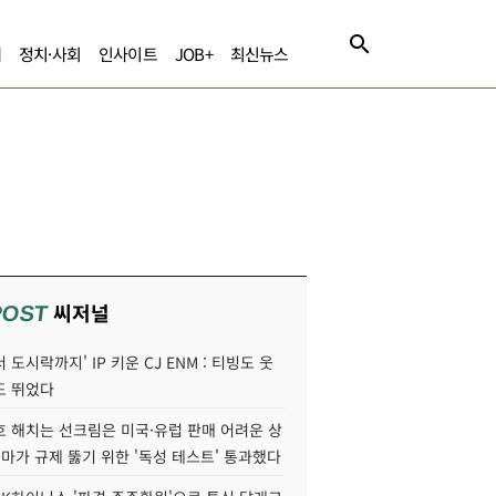
제
정치·사회
인사이트
JOB+
최신뉴스
씨저널
POST
 도시락까지' IP 키운 CJ ENM : 티빙도 웃
도 뛰었다
호 해치는 선크림은 미국·유럽 판매 어려운 상
콜마가 규제 뚫기 위한 '독성 테스트' 통과했다