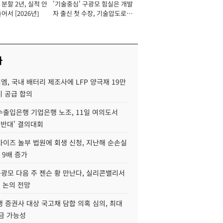
분할 2년, 실적 안
'기술중심' 구광모 힘실은 개발
이사 사장
어서 [2026년]
자 출신 첫 수장, 기술압도로
경쟁력 확보 사활 [2026년]
사
, 국내 배터리 제조사에 LFP 양극재 19만
기 공급 합의
수출입은행 기업은행 노조, 11일 여의도서
 반대' 결의대회
차이즈 놀부 법원에 회생 신청, 지난해 순손실
 9배 증가
구광모 다음 주 젠슨 황 만난다, 실리콘밸리서
' 논의 전망
 증권사 대상 국고채 담합 의혹 심의, 최대
금 가능성