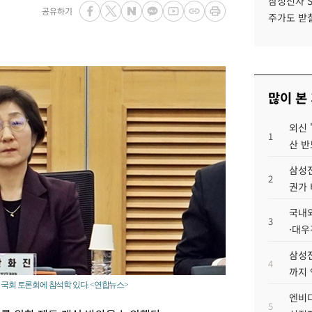
삼성전자 
공유하기
주가도 받칠
많이 본
외신 
1
산 반
삼성전
2
권가 
국내외
3
·대우
삼성전
4
까지
 국회 토론회에 참석학 있다. <연합뉴스>
엔비디
5