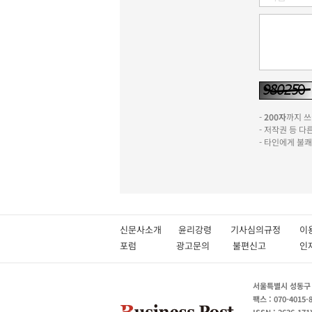
-
200자
까지 쓰실
- 저작권 등 
- 타인에게 불
신문사소개
윤리강령
기사심의규정
이
포럼
광고문의
불편신고
서울특별시 성동구 성
팩스 : 070-4015-
ISSN : 2636-171