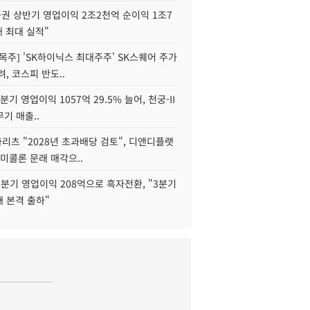
권 상반기 영업이익 2조2천억 순이익 1조7
대 최대 실적"
목주] 'SK하이닉스 최대주주' SK스퀘어 주가
려, 코스피 반도..
2분기 영업이익 1057억 29.5% 늘어, 천궁-II
기 매출..
화리츠 "2028년 초과배당 검토", 디앤디플랫
미콜론 문래 매각으..
분기 영업이익 208억으로 흑자전환, "3분기
재 본격 출하"