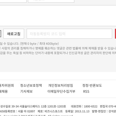
 수 있습니다. (현재 0 byte / 최대 400byte)
다른 사람의 권리를 침해하거나 명예를 훼손하는 댓글은 관련 법률에 의해 제재를 받을 수 있습니
쾌감을 주는 욕설 등 비하하는 단어가 내용에 포함되거나 인신공격성 글은 관리자의 판단에 의해
용자위원회
청소년보호정책
개인정보처리방침
정정·반론보도
인재채용
기사제보
이메일무단수집거부
RSS
수일로 39-34 서울숲더스페이스 12층 1201호-1203호
대표전화 : 1800-6522
편집국 070-4
8658
등록번호 : 서울 아 02897
제호: 비즈니스포스트
등록일: 2013.11.13
발행·편집인 : 강석
X
Copyright ? 2013 비즈니스포스트. All rights reserved.