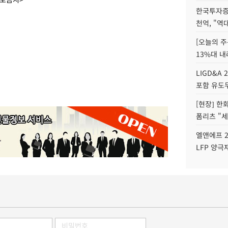
한국투자증
천억, "역
[오늘의 주
13%대 내
LIGD&A 
포함 유도무
[현장] 한
폼리츠 "세
엘앤에프 2
LFP 양극