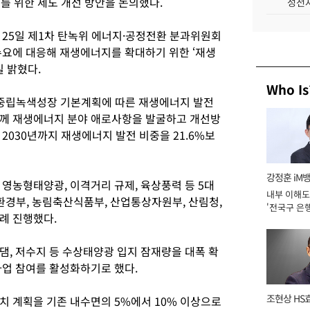
를 위한 제도 개선 방안을 논의했다.
성전자
 25일 제1차 탄녹위 에너지·공정전환 분과위원회
수요에 대응해 재생에너지를 확대하기 위한 ‘재생
일 밝혔다.
Who Is
소중립녹색성장 기본계획에 따른 재생에너지 발전
함께 재생에너지 분야 애로사항을 발굴하고 개선방
2030년까지 재생에너지 발전 비중을 21.6%보
강정훈 iM
영농형태양광, 이격거리 규제, 육상풍력 등 5대
내부 이해도
환경부, 농림축산식품부, 산업통상자원부, 산림청,
'전국구 은행
례 진행했다.
년]
댐, 저수지 등 수상태양광 입지 잠재량을 대폭 확
사업 참여를 활성화하기로 했다.
조현상 HS
치 계획을 기존 내수면의 5%에서 10% 이상으로