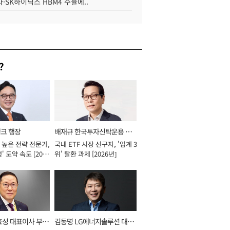
·SK하이닉스 HBM4 수율에..
?
뱅크 행장
배재규 한국투자신탁운용 대
 높은 전략 전문가,
국내 ETF 시장 선구자, '업계 3
표이사 사장
' 도약 속도 [2026
위' 탈환 과제 [2026년]
효성 대표이사 부회
김동명 LG에너지솔루션 대표