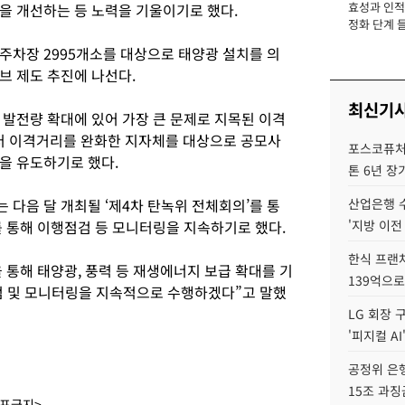
효성과 인적 
을 개선하는 등 노력을 기울이기로 했다.
장
정화 단계 들
주차장 2995개소를 대상으로 태양광 설치를 의
브 제도 추진에 나선다.
최신기
 발전량 확대에 있어 가장 큰 문제로 지목된 이격
부터 이격거리를 완화한 지자체를 대상으로 공모사
포스코퓨처엠
을 유도하기로 했다.
톤 6년 장
다음 달 개최될 ‘제4차 탄녹위 전체회의’를 통
산업은행 
를 통해 이행점검 등 모니터링을 지속하기로 했다.
'지방 이전
한식 프랜
통해 태양광, 풍력 등 재생에너지 보급 확대를 기
139억으로
점검 및 모니터링을 지속적으로 수행하겠다”고 말했
LG 회장 
'피지컬 AI
공정위 은행
15조 과징
배포금지>