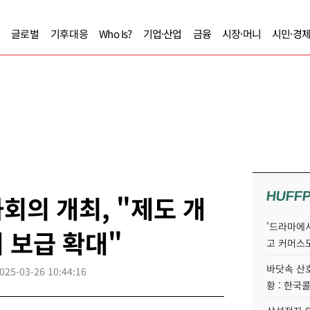
글로벌
기후대응
Who Is?
기업·산업
금융
시장·머니
시민·경
HUFF
회의 개최, "제도 개
'드라마에서
 보급 확대"
고 커머스
바닷속 산
025-03-26 10:44:16
황 : 한국