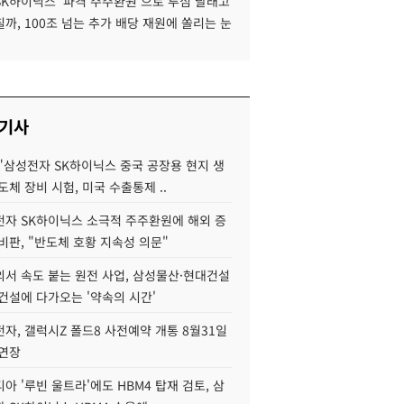
SK하이닉스 '파격 주주환원'으로 투심 달래고
까, 100조 넘는 추가 배당 재원에 쏠리는 눈
 기사
"삼성전자 SK하이닉스 중국 공장용 현지 생
도체 장비 시험, 미국 수출통제 ..
자 SK하이닉스 소극적 주주환원에 해외 증
비판, "반도체 호황 지속성 의문"
서 속도 붙는 원전 사업, 삼성물산·현대건설
건설에 다가오는 '약속의 시간'
자, 갤럭시Z 폴드8 사전예약 개통 8월31일
 연장
아 '루빈 울트라'에도 HBM4 탑재 검토, 삼