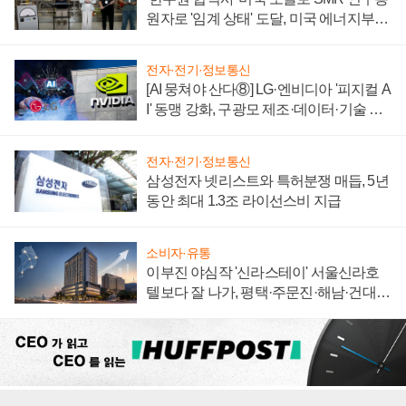
원자로 '임계 상태' 도달, 미국 에너지부
"중요한 이정표"
전자·전기·정보통신
[AI 뭉쳐야 산다⑧] LG·엔비디아 '피지컬 A
I' 동맹 강화, 구광모 제조·데이터·기술 결
집해 종합 로보틱스 기업으로
전자·전기·정보통신
삼성전자 넷리스트와 특허분쟁 매듭, 5년
동안 최대 1.3조 라이선스비 지급
소비자·유통
이부진 야심작 '신라스테이' 서울신라호
텔보다 잘 나가, 평택·주문진·해남·건대로
성장판 더 넓힌다