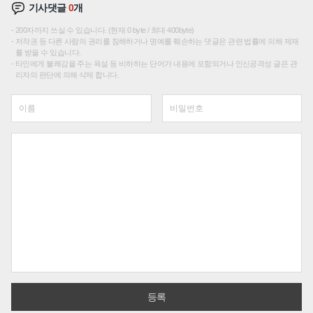
기사댓글
0
개
200자까지 쓰실 수 있습니다. (현재 0 byte / 최대 400byte)
저작권 등 다른 사람의 권리를 침해하거나 명예를 훼손하는 댓글은 관련 법률에 의해 제재
를 받을 수 있습니다.
타인에게 불쾌감을 주는 욕설 등 비하하는 단어가 내용에 포함되거나 인신공격성 글은 관
리자의 판단에 의해 삭제 합니다.