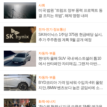
사회
미국 법원 "트럼프 정부 풍력 프로젝트 동
결 조치는 위법", 해제 명령 내려
전자·전기·정보통신
SK하이닉스 1주당 375원 현금배당 실시,
추가 주주환원 계획 9월 공개 예정
자동차·부품
현대차 올해 SUV 국내 베스트셀러 톱10
에서 싼타페만 자리매김, 그랜저·아반떼
'세단 쌍끌이'로 내수 방어
자동차·부품
BYD코리아 가격 앞세워 수입차 4위 올랐
지만, BMW·벤츠보다 높은 공임비에 소비
자 불만 폭발
화학·에너지
'한수원 협력사' 미국 오클로 SMR 연구용