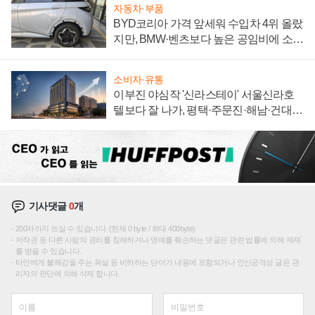
자동차·부품
BYD코리아 가격 앞세워 수입차 4위 올랐
지만, BMW·벤츠보다 높은 공임비에 소비
자 불만 폭발
소비자·유통
이부진 야심작 '신라스테이' 서울신라호
텔보다 잘 나가, 평택·주문진·해남·건대로
성장판 더 넓힌다
기사댓글
0
개
200자까지 쓰실 수 있습니다. (현재 0 byte / 최대 400byte)
저작권 등 다른 사람의 권리를 침해하거나 명예를 훼손하는 댓글은 관련 법률에 의해 제재
를 받을 수 있습니다.
타인에게 불쾌감을 주는 욕설 등 비하하는 단어가 내용에 포함되거나 인신공격성 글은 관
리자의 판단에 의해 삭제 합니다.