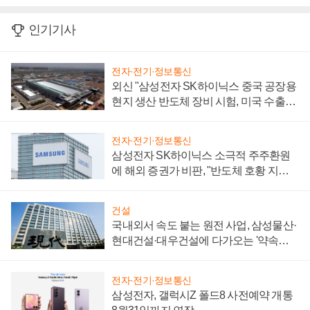
인기기사
전자·전기·정보통신
외신 "삼성전자 SK하이닉스 중국 공장용
현지 생산 반도체 장비 시험, 미국 수출통
제 대비"
전자·전기·정보통신
삼성전자 SK하이닉스 소극적 주주환원
에 해외 증권가 비판, "반도체 호황 지속
성 의문"
건설
국내외서 속도 붙는 원전 사업, 삼성물산·
현대건설·대우건설에 다가오는 '약속의
시간'
전자·전기·정보통신
삼성전자, 갤럭시Z 폴드8 사전예약 개통