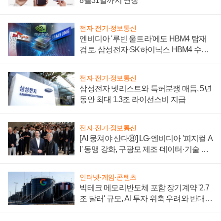
8월31일까지 연장
전자·전기·정보통신
엔비디아 '루빈 울트라'에도 HBM4 탑재
검토, 삼성전자·SK하이닉스 HBM4 수율
에 주도권 갈린다
전자·전기·정보통신
삼성전자 넷리스트와 특허분쟁 매듭, 5년
동안 최대 1.3조 라이선스비 지급
전자·전기·정보통신
[AI 뭉쳐야 산다⑧] LG·엔비디아 '피지컬 A
I' 동맹 강화, 구광모 제조·데이터·기술 결
집해 종합 로보틱스 기업으로
인터넷·게임·콘텐츠
빅테크 메모리반도체 포함 장기계약 '2.7
조 달러' 규모, AI 투자 위축 우려와 반대
신호