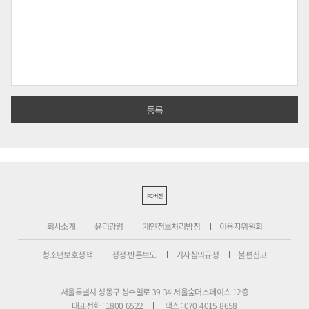
PC버전
회사소개
윤리강령
개인정보처리방침
이용자위원회
청소년보호정책
정정·반론보도
기사심의규정
불편신고
서울특별시 성동구 성수일로 39-34 서울숲더스페이스 12층
대표전화 : 1800-6522
팩스 : 070-4015-8658