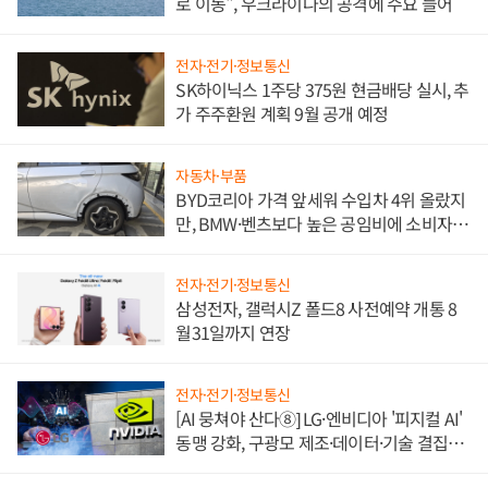
로 이동", 우크라이나의 공격에 수요 늘어
전자·전기·정보통신
SK하이닉스 1주당 375원 현금배당 실시, 추
가 주주환원 계획 9월 공개 예정
자동차·부품
BYD코리아 가격 앞세워 수입차 4위 올랐지
만, BMW·벤츠보다 높은 공임비에 소비자
불만 폭발
전자·전기·정보통신
삼성전자, 갤럭시Z 폴드8 사전예약 개통 8
월31일까지 연장
전자·전기·정보통신
[AI 뭉쳐야 산다⑧] LG·엔비디아 '피지컬 AI'
동맹 강화, 구광모 제조·데이터·기술 결집
해 종합 로보틱스 기업으로