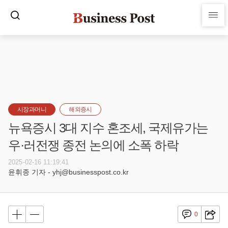
시장과머니
해외증시
뉴욕증시 3대 지수 혼조세, 국제유가는
우·러전쟁 종전 논의에 소폭 하락
2025-02-16 11:19:41
윤휘종 기자 - yhj@businesspost.co.kr
0