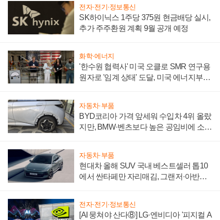
전자·전기·정보통신
SK하이닉스 1주당 375원 현금배당 실시,
추가 주주환원 계획 9월 공개 예정
화학·에너지
'한수원 협력사' 미국 오클로 SMR 연구용
원자로 '임계 상태' 도달, 미국 에너지부
"중요한 이정표"
자동차·부품
BYD코리아 가격 앞세워 수입차 4위 올랐
지만, BMW·벤츠보다 높은 공임비에 소비
자 불만 폭발
자동차·부품
현대차 올해 SUV 국내 베스트셀러 톱10
에서 싼타페만 자리매김, 그랜저·아반떼
'세단 쌍끌이'로 내수 방어
전자·전기·정보통신
[AI 뭉쳐야 산다⑧] LG·엔비디아 '피지컬 A