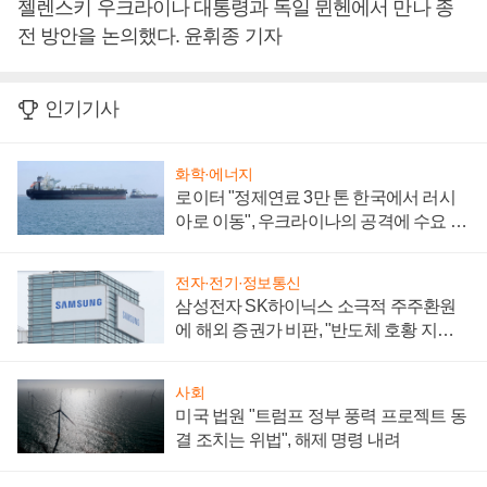
젤렌스키 우크라이나 대통령과 독일 뮌헨에서 만나 종
전 방안을 논의했다. 윤휘종 기자
인기기사
화학·에너지
로이터 "정제연료 3만 톤 한국에서 러시
아로 이동", 우크라이나의 공격에 수요 늘
어
전자·전기·정보통신
삼성전자 SK하이닉스 소극적 주주환원
에 해외 증권가 비판, "반도체 호황 지속
성 의문"
사회
미국 법원 "트럼프 정부 풍력 프로젝트 동
결 조치는 위법", 해제 명령 내려