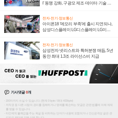
I' 동맹 강화, 구광모 제조·데이터·기술 결
집해 종합 로보틱스 기업으로
전자·전기·정보통신
아이폰18 '메모리 부족'에 출시 지연되나,
삼성디스플레이 LG디스플레이 LG이노
텍 '탈애플' 수익 다각화 속도
전자·전기·정보통신
삼성전자 넷리스트와 특허분쟁 매듭, 5년
동안 최대 1.3조 라이선스비 지급
기사댓글
0
개
200자까지 쓰실 수 있습니다. (현재 0 byte / 최대 400byte)
저작권 등 다른 사람의 권리를 침해하거나 명예를 훼손하는 댓글은 관련 법률에 의해 제재
를 받을 수 있습니다.
타인에게 불쾌감을 주는 욕설 등 비하하는 단어가 내용에 포함되거나 인신공격성 글은 관
리자의 판단에 의해 삭제 합니다.