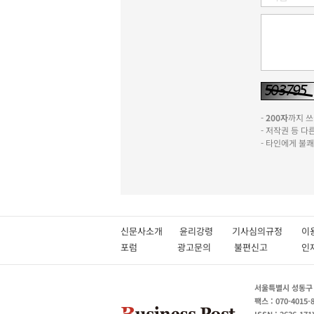
-
200자
까지 쓰실
- 저작권 등 
- 타인에게 불
신문사소개
윤리강령
기사심의규정
이
포럼
광고문의
불편신고
서울특별시 성동구 성
팩스 : 070-4015-
ISSN : 2636-171