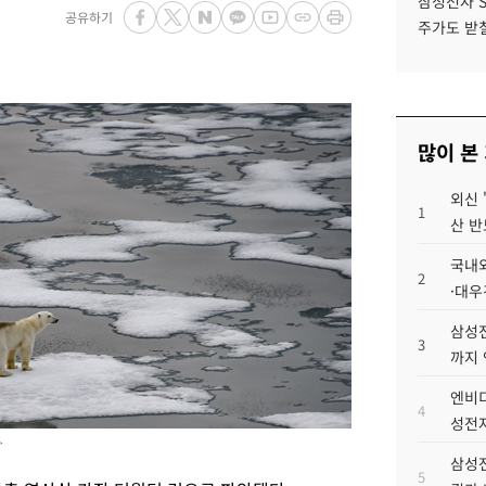
삼성전자 
공유하기
주가도 받칠
많이 본
외신 
1
산 반
국내외
2
·대우
삼성전
3
까지
엔비디
4
성전자
>
삼성전
5