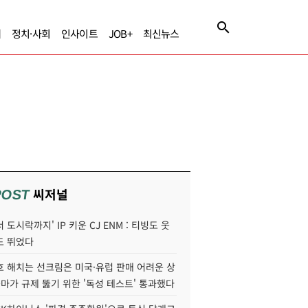
제
정치·사회
인사이트
JOB+
최신뉴스
씨저널
POST
 도시락까지' IP 키운 CJ ENM : 티빙도 웃
도 뛰었다
호 해치는 선크림은 미국·유럽 판매 어려운 상
콜마가 규제 뚫기 위한 '독성 테스트' 통과했다