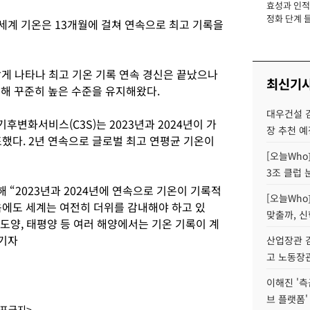
효성과 인적 
장
정화 단계 들
지 세계 기온은 13개월에 걸쳐 연속으로 최고 기록을
다 낮게 나타나 최고 기온 기록 연속 경신은 끝났으나
최신기
교해 꾸준히 높은 수준을 유지해왔다.
대우건설 
변화서비스(C3S)는 2023년과 2024년이 가
장 추천 예
했다. 2년 연속으로 글로벌 최고 연평균 기온이
[오늘Who
3조 클럽 
“2023년과 2024년에 연속으로 기온이 기록적
[오늘Who
음에도 세계는 여전히 더위를 감내해야 하고 있
맞출까, 
도양, 태평양 등 여러 해양에서는 기온 기록이 계
 기자
산업장관 김
고 노동장
이해진 '측
브 플랫폼'
배포금지>