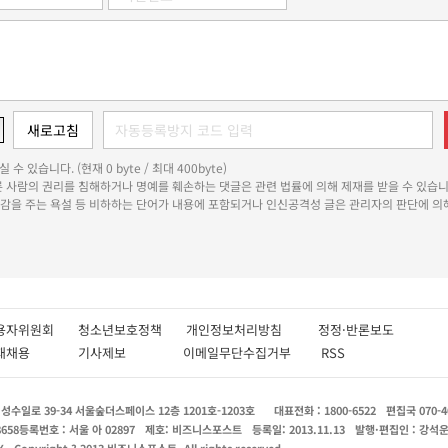
 수 있습니다. (현재 0 byte / 최대 400byte)
다른 사람의 권리를 침해하거나 명예를 훼손하는 댓글은 관련 법률에 의해 제재를 받을 수 있습니
쾌감을 주는 욕설 등 비하하는 단어가 내용에 포함되거나 인신공격성 글은 관리자의 판단에 의해
용자위원회
청소년보호정책
개인정보처리방침
정정·반론보도
인재채용
기사제보
이메일무단수집거부
RSS
수일로 39-34 서울숲더스페이스 12층 1201호-1203호
대표전화 : 1800-6522
편집국 070-4
8658
등록번호 : 서울 아 02897
제호: 비즈니스포스트
등록일: 2013.11.13
발행·편집인 : 강석
X
Copyright ? 2013 비즈니스포스트. All rights reserved.