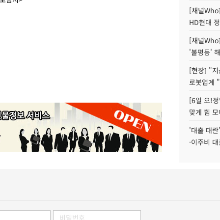
[채널Who
HD현대 정
[채널Who
'불평등' 
[현장] "
로봇업계 "
[6일 오!
맞게 힘 모
'대출 대란
·이주비 대