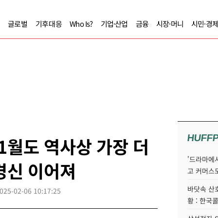
글로벌
기후대응
Who Is?
기업·산업
금융
시장·머니
시민·경
HUFF
1월도 역사상 가장 더
'드라마에서
 경신 이어져
고 커머스
바닷속 산
025-02-06 10:17:25
황 : 한국