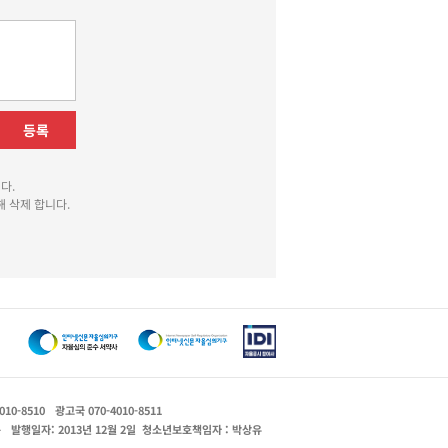
등록
다.
 삭제 합니다.
010-8510
광고국 070-4010-8511
운
발행일자: 2013년 12월 2일
청소년보호책임자 : 박상유