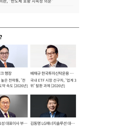
비판, "반도체 호황 지속성 의문"
?
뱅크 행장
배재규 한국투자신탁운용 대
높은 전략통, '전
국내 ETF 시장 선구자, '업계 3
표이사 사장
도약 속도 [2026년]
위' 탈환 과제 [2026년]
효성 대표이사 부회
김동명 LG에너지솔루션 대표