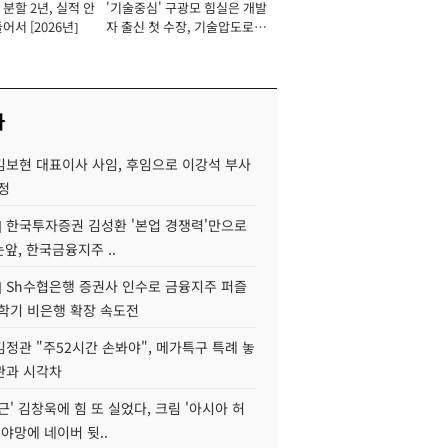
분할 2년, 실적 안
'기술중심' 구광모 힘실은 개발
이사 사장
어서 [2026년]
자 출신 첫 수장, 기술압도로
경쟁력 확보 사활 [2026년]
사
김보현 대표이사 사임, 후임으로 이강석 부사
정
] 한국투자증권 김성환 '본업 경쟁력'만으로
눈앞, 한국금융지주 ..
] Sh수협은행 증권사 인수로 금융지주 퍼즐
신학기 비은행 확장 속도전
정관 "주52시간 손봐야", 메가특구 특례 놓
관과 시각차
근' 김창욱에 힘 또 실었다, 크림 '아시아 허
 야망에 네이버 뒷..