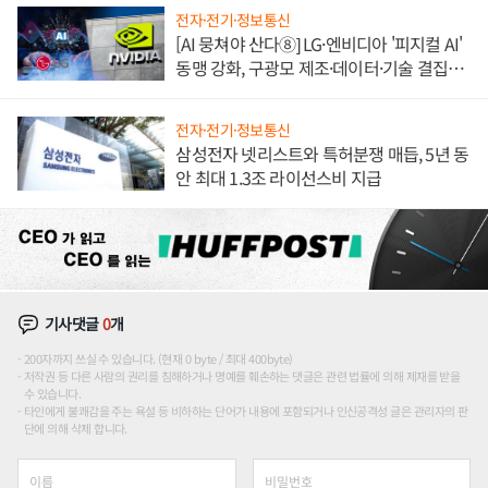
전자·전기·정보통신
[AI 뭉쳐야 산다⑧] LG·엔비디아 '피지컬 AI'
동맹 강화, 구광모 제조·데이터·기술 결집
해 종합 로보틱스 기업으로
전자·전기·정보통신
삼성전자 넷리스트와 특허분쟁 매듭, 5년 동
안 최대 1.3조 라이선스비 지급
기사댓글
0
개
200자까지 쓰실 수 있습니다. (현재 0 byte / 최대 400byte)
저작권 등 다른 사람의 권리를 침해하거나 명예를 훼손하는 댓글은 관련 법률에 의해 제재를 받을
수 있습니다.
타인에게 불쾌감을 주는 욕설 등 비하하는 단어가 내용에 포함되거나 인신공격성 글은 관리자의 판
단에 의해 삭제 합니다.