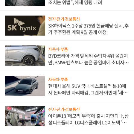
조치는 위법", 해제 명령 내려
전자·전기·정보통신
SK하이닉스 1주당 375원 현금배당 실시, 추
가 주주환원 계획 9월 공개 예정
자동차·부품
BYD코리아 가격 앞세워 수입차 4위 올랐지
만, BMW·벤츠보다 높은 공임비에 소비자
불만 폭발
자동차·부품
현대차 올해 SUV 국내 베스트셀러 톱10에
서 싼타페만 자리매김, 그랜저·아반떼 '세단
쌍끌이'로 내수 방어
전자·전기·정보통신
아이폰18 '메모리 부족'에 출시 지연되나, 삼
성디스플레이 LG디스플레이 LG이노텍 '탈
애플' 수익 다각화 속도