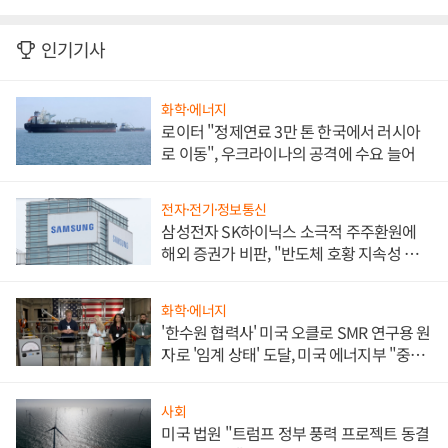
인기기사
화학·에너지
로이터 "정제연료 3만 톤 한국에서 러시아
로 이동", 우크라이나의 공격에 수요 늘어
전자·전기·정보통신
삼성전자 SK하이닉스 소극적 주주환원에
해외 증권가 비판, "반도체 호황 지속성 의
문"
화학·에너지
'한수원 협력사' 미국 오클로 SMR 연구용 원
자로 '임계 상태' 도달, 미국 에너지부 "중요
한 이정표"
사회
미국 법원 "트럼프 정부 풍력 프로젝트 동결