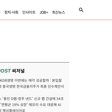
제
정치·사회
인사이트
JOB+
최신뉴스
씨저널
POST
' KDB생명 이번에는 매각 성공할까 : 본입찰
명 흥국생명 한국금융지주가 최종 인수제안서
 '용인 D램-청주 낸드' 신규 팹 건설에 54조
 '연평균 19% 성장' 메모리 수요 대응해 AI
장 핵심플레이어로