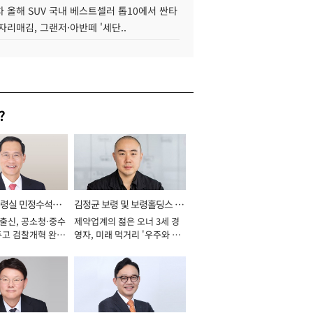
 올해 SUV 국내 베스트셀러 톱10에서 싼타
자리매김, 그랜저·아반떼 '세단..
?
통령실 민정수석비
김정균 보령 및 보령홀딩스 대
 출신, 공소청·중수
제약업계의 젊은 오너 3세 경
표이사 사장
두고 검찰개혁 완수
영자, 미래 먹거리 '우주와 헬
년]
스케어' 공들여 [2026년]