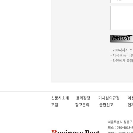
-
200자
까지 쓰실
- 저작권 등 
- 타인에게 불
신문사소개
윤리강령
기사심의규정
이
포럼
광고문의
불편신고
서울특별시 성동구 성
팩스 : 070-4015-
ISSN : 2636-171