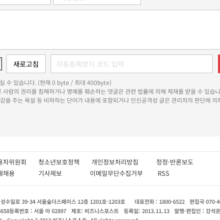
 수 있습니다. (현재 0 byte / 최대 400byte)
다른 사람의 권리를 침해하거나 명예를 훼손하는 댓글은 관련 법률에 의해 제재를 받을 수 있습니
쾌감을 주는 욕설 등 비하하는 단어가 내용에 포함되거나 인신공격성 글은 관리자의 판단에 의해
용자위원회
청소년보호정책
개인정보처리방침
정정·반론보도
인재채용
기사제보
이메일무단수집거부
RSS
수일로 39-34 서울숲더스페이스 12층 1201호-1203호
대표전화 : 1800-6522
편집국 070-4
8658
등록번호 : 서울 아 02897
제호: 비즈니스포스트
등록일: 2013.11.13
발행·편집인 : 강석
X
Copyright ? 2013 비즈니스포스트. All rights reserved.