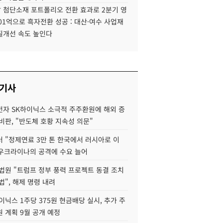
 첨단소재 포트폴리오 전환 효과로 2분기 영
01억으로 흑자전환 성공 : 대산·여수 사업재
질개선 속도 높인다
 기사
자 SK하이닉스 소극적 주주환원에 해외 증
비판, "반도체 호황 지속성 의문"
 "정제연료 3만 톤 한국에서 러시아로 이
 우크라이나의 공격에 수요 늘어
법원 "트럼프 정부 풍력 프로젝트 동결 조치
법", 해제 명령 내려
이닉스 1주당 375원 현금배당 실시, 추가 주
 계획 9월 공개 예정