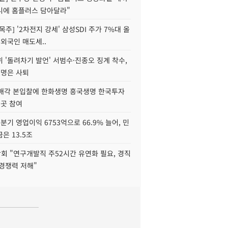
니에 홈플러스 담아달라"
목주] '2차전지 강세' 삼성SDI 주가 7%대 올
 외국인 매도세..
 '돌려차기 발언' 서범수·진종오 징계 착수,
2명은 사퇴
 매각 본입찰에 한화생명 흥국생명 한국투자
3곳 참여
분기 영업이익 6753억으로 66.9% 늘어, 민
은 13.5조
회 "연구개발직 주52시간 유연화 필요, 경직
경쟁력 저해"