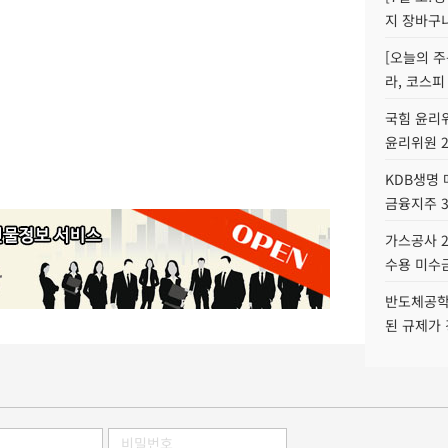
지 장바구
[오늘의 주
라, 코스피
국힘 윤리위
윤리위원 
KDB생명
금융지주 
가스공사 2
수용 미수금
반도체공학
된 규제가 