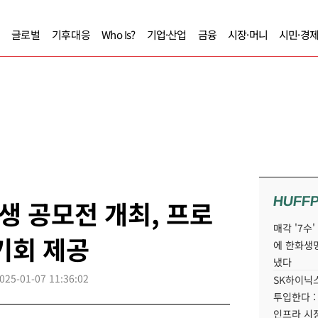
글로벌
기후대응
Who Is?
기업·산업
금융
시장·머니
시민·경
HUFF
 공모전 개최, 프로
매각 '7수
기회 제공
에 한화생
냈다
025-01-07 11:36:02
SK하이닉스
투입한다 :
인프라 시