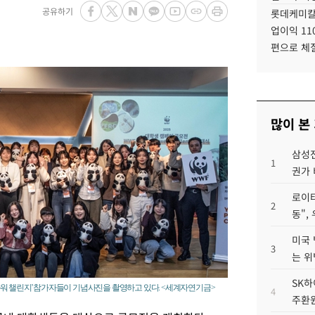
공유하기
롯데케미칼
업이익 11
편으로 체
많이 본
삼성전
1
권가 
로이터
2
동",
미국 
3
는 위
SK하
워 챌린지' 참가자들이 기념사진을 촬영하고 있다. <세계자연기금>
4
주환원