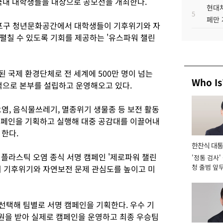
국내 대학생들을 대상으로 공모전을 개최한다.
현대차
5
페만 
마포구 청년문화공간에서 대학생들이 기후위기와 자
펼칠 수 있도록 기회를 제공하는 '유스파워 챌린
 국제 환경단체로 전 세계에 500만 명이 넘는
Who Is
식적으로 본부를 설립하고 운영해오고 있다.
염, 음식물쓰레기, 멸종위기 생물종 등 보전 활동
 캠페인을 기획하고 실행해 대중 공감대를 이끌어내
 한다.
한찬식 대
 플라스틱 오염 종식 서명 캠페인 '제로파워 챌린
'정통 검사'
서관
청 출범 앞
의 기후위기와 자연보전 문제 관심도를 높이고 미
맡아 [2026
선택해 팀별로 서명 캠페인을 기획한다. 우수 기
원을 받아 실제로 캠페인을 운영하고 최종 우승팀