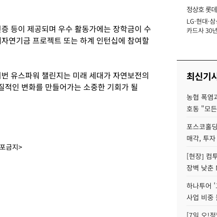
정상호 롯데
LG·현대·삼
장
인증 등이 제공되며 우수 활동가에는 장학금이 수
카드사 30년
계자연기금 프로젝트 또는 하계 인턴십에 참여할
에 '초집중' 
이번 유스파워 챌린지는 미래 세대가 자연보전의
최신기
질적인 변화를 만들어가는 소중한 기회가 될
농협 폭염과
호동 "모든
포스코홀딩
매각, 투자
배포금지>
[현장] 컴
장벽 낮춘 
하나투어 '
사업 비중 
[7일 오!