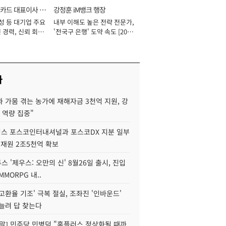
카드 대표이사 사
강정훈 iM뱅크 행장
성 등 대기업 주요
내부 이해도 높은 전략 전문가,
 경력, 신뢰 회복
'전국구 은행' 도약 속도 [2026
[2026년]
년]
사
 가뭄 겪는 농가에 재해자금 3천억 지원, 강
 역량 집중"
스 포스코인터내셔널과 포스코DX 지분 일부
 재원 2조5천억 확보
투스 '제우스: 오만의 신' 8월26일 출시, 진입
MMORPG 내..
고환율 기조' 극복 절실, 조좌진 '인바운드'
늘려 답 찾는다
정말] 민주당 민병덕 "홈플러스 정상화될 때까