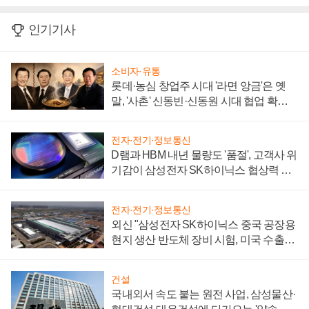
인기기사
소비자·유통
롯데·농심 창업주 시대 '라면 앙금'은 옛
말, '사촌' 신동빈·신동원 시대 협업 확대
일로
전자·전기·정보통신
D램과 HBM 내년 물량도 '품절', 고객사 위
기감이 삼성전자 SK하이닉스 협상력 더
키워
전자·전기·정보통신
외신 "삼성전자 SK하이닉스 중국 공장용
현지 생산 반도체 장비 시험, 미국 수출통
제 대비"
건설
국내외서 속도 붙는 원전 사업, 삼성물산·