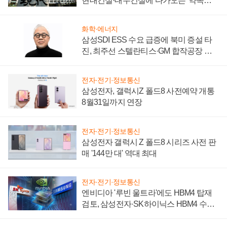
현대건설·대우건설에 다가오는 '약속의
시간'
화학·에너지
삼성SDI ESS 수요 급증에 북미 증설 타
진, 최주선 스텔란티스·GM 합작공장 건
설 재추진하나
전자·전기·정보통신
삼성전자, 갤럭시Z 폴드8 사전예약 개통
8월31일까지 연장
전자·전기·정보통신
삼성전자 갤럭시 Z 폴드8 시리즈 사전 판
매 '144만 대' 역대 최대
전자·전기·정보통신
엔비디아 '루빈 울트라'에도 HBM4 탑재
검토, 삼성전자·SK하이닉스 HBM4 수율
에 주도권 갈린다