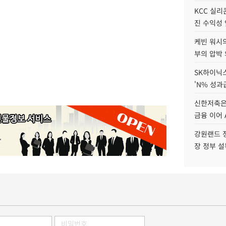
KCC 실리
진 수익성 
케빈 워시의
부의 압박
SK하이닉스
'N% 성과
신한저축은
금융 이어 
강원랜드 정
장 정부 