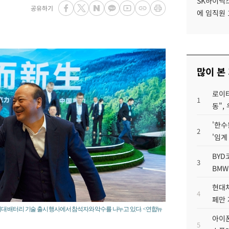
SK하이닉스
공유하기
에 임직원 
많이 본
로이터
1
동",
'한수
2
'임계
BYD
3
BMW
현대차
4
페만 
차세대 배터리 기술 출시 행사에서 참석자와 악수를 나누고 있다. <연합뉴
아이폰
5