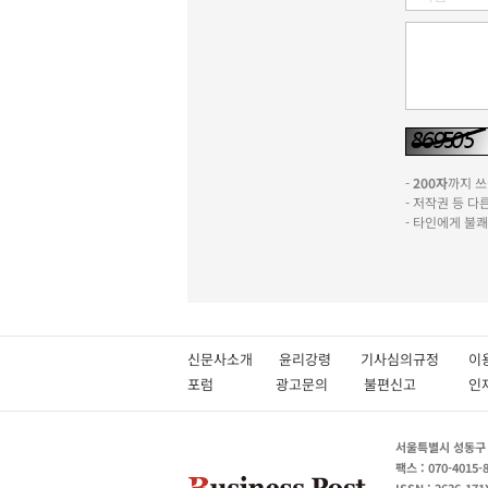
-
200자
까지 쓰실
- 저작권 등 
- 타인에게 불
신문사소개
윤리강령
기사심의규정
이
포럼
광고문의
불편신고
서울특별시 성동구 성
팩스 : 070-4015-
ISSN : 2636-171