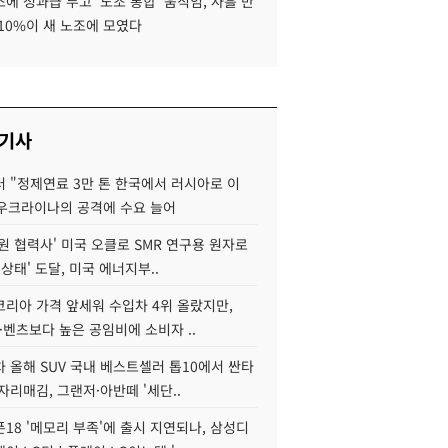
에 성과급 두고 '노조 통합' 움직임, 사흘 만
10%이 새 노조에 모였다
 기사
 "정제연료 3만 톤 한국에서 러시아로 이
 우크라이나의 공격에 수요 늘어
원 협력사' 미국 오클로 SMR 연구용 원자로
 상태' 도달, 미국 에너지부..
코리아 가격 앞세워 수입차 4위 올랐지만,
·벤츠보다 높은 공임비에 소비자 ..
 올해 SUV 국내 베스트셀러 톱10에서 싼타
자리매김, 그랜저·아반떼 '세단..
18 '메모리 부족'에 출시 지연되나, 삼성디