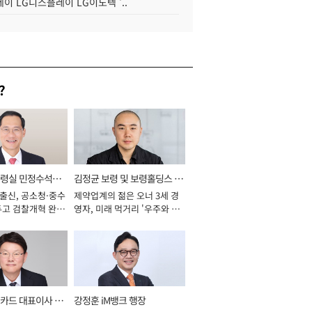
이 LG디스플레이 LG이노텍 '..
?
통령실 민정수석비
김정균 보령 및 보령홀딩스 대
 출신, 공소청·중수
제약업계의 젊은 오너 3세 경
표이사 사장
두고 검찰개혁 완수
영자, 미래 먹거리 '우주와 헬
년]
스케어' 공들여 [2026년]
카드 대표이사 사
강정훈 iM뱅크 행장