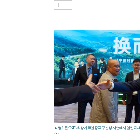
▲ 쩡위췬 CATL 회장이 18일 중국 푸젠성 샤먼에서 열린 
스>