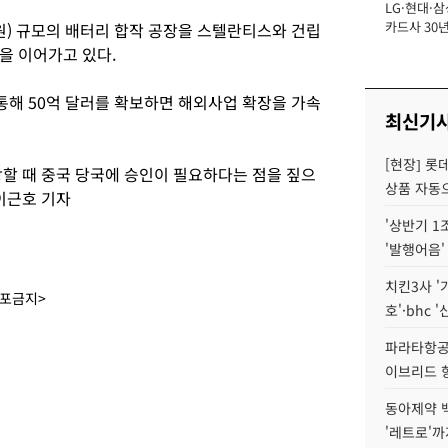
LG·현대·삼
장
카드사 30년
 원) 규모의 배터리 합작 공장을 스텔란티스와 건립
에 '초집중' 
을 이어가고 있다.
 통해 50억 달러를 확보하면 해외사업 확장을 가속
최신기
[현장] 롯
장할 때 중국 당국에 승인이 필요하다는 점을 짚으
상품 자동으
이근호 기자
'상반기 1
'발행어음'
치킨3사 '
배포금지>
호'·bhc '
파라타항공 
이브리드 
동아제약 
'레트로'까