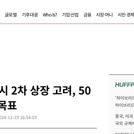
글로벌
기후대응
Who Is?
기업·산업
금융
시장·머니
시민·경
HUFF
시 2차 상장 고려, 50
'하이브리드
 목표
하이브리드
중국, 미국
024-12-19 16:54:03
국의 규제에