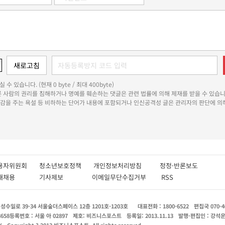
 수 있습니다. (현재 0 byte / 최대 400byte)
다른 사람의 권리를 침해하거나 명예를 훼손하는 댓글은 관련 법률에 의해 제재를 받을 수 있습니
쾌감을 주는 욕설 등 비하하는 단어가 내용에 포함되거나 인신공격성 글은 관리자의 판단에 의해
용자위원회
청소년보호정책
개인정보처리방침
정정·반론보도
인재채용
기사제보
이메일무단수집거부
RSS
수일로 39-34 서울숲더스페이스 12층 1201호-1203호
대표전화 : 1800-6522
편집국 070-4
8658
등록번호 : 서울 아 02897
제호: 비즈니스포스트
등록일: 2013.11.13
발행·편집인 : 강석
X
Copyright ? 2013 비즈니스포스트. All rights reserved.