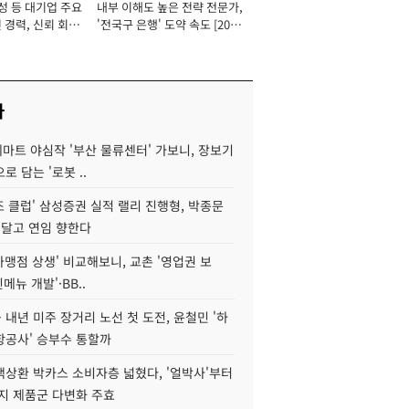
성 등 대기업 주요
내부 이해도 높은 전략 전문가,
 경력, 신뢰 회복
'전국구 은행' 도약 속도 [2026
[2026년]
년]
사
데마트 야심작 '부산 물류센터' 가보니, 장보기
로 담는 '로봇 ..
조 클럽' 삼성증권 실적 랠리 진행형, 박종문
 달고 연임 향한다
가맹점 상생' 비교해보니, 교촌 '영업권 보
신메뉴 개발'·BB..
내년 미주 장거리 노선 첫 도전, 윤철민 '하
항공사' 승부수 통할까
백상환 박카스 소비자층 넓혔다, '얼박사'부터
지 제품군 다변화 주효