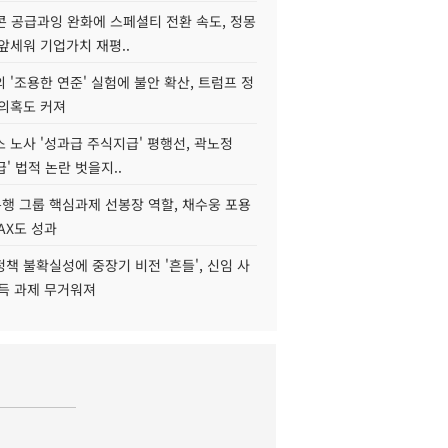
콘 공급과잉 완화에 스페셜티 전환 속도, 정몽
앞세워 기업가치 재평..
 '조용한 연준' 실험에 불안 확산, 트럼프 정
 의혹도 커져
 노사 '성과급 주식지급' 평행선, 곽노정
급' 법적 논란 벗을지..
행 그룹 핵심과제 선봉장 역할, 채수웅 포용
AX도 성과
책 불확실성에 중장기 비전 '흔들', 신임 사
설득 과제 무거워져