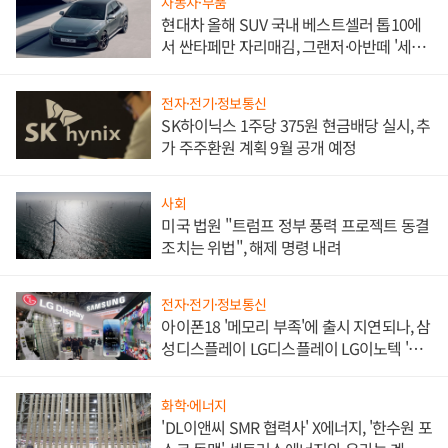
자동차·부품
현대차 올해 SUV 국내 베스트셀러 톱10에
서 싼타페만 자리매김, 그랜저·아반떼 '세단
쌍끌이'로 내수 방어
전자·전기·정보통신
SK하이닉스 1주당 375원 현금배당 실시, 추
가 주주환원 계획 9월 공개 예정
사회
미국 법원 "트럼프 정부 풍력 프로젝트 동결
조치는 위법", 해제 명령 내려
전자·전기·정보통신
아이폰18 '메모리 부족'에 출시 지연되나, 삼
성디스플레이 LG디스플레이 LG이노텍 '탈
애플' 수익 다각화 속도
화학·에너지
'DL이앤씨 SMR 협력사' X에너지, '한수원 포