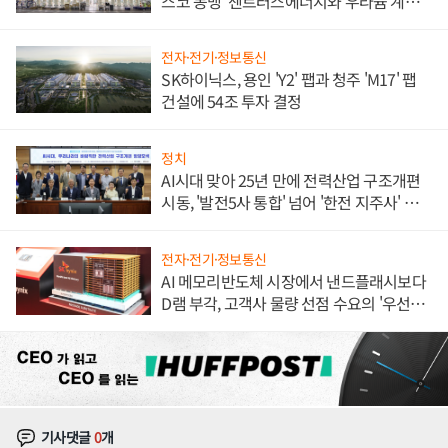
스코 동맹' 센트러스에너지와 우라늄 계약
체결
전자·전기·정보통신
SK하이닉스, 용인 'Y2' 팹과 청주 'M17' 팹
건설에 54조 투자 결정
정치
AI시대 맞아 25년 만에 전력산업 구조개편
시동, '발전5사 통합' 넘어 '한전 지주사' 재편
론도
전자·전기·정보통신
AI 메모리반도체 시장에서 낸드플래시보다
D램 부각, 고객사 물량 선점 수요의 '우선순
위'
기사댓글
0
개