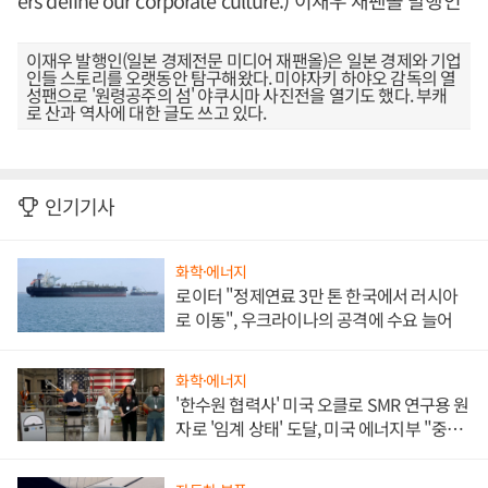
ers define our corporate culture.) 이재우 재팬올 발행인
이재우 발행인(일본 경제전문 미디어 재팬올)은 일본 경제와 기업
인들 스토리를 오랫동안 탐구해왔다. 미야자키 하야오 감독의 열
성팬으로 '원령공주의 섬' 야쿠시마 사진전을 열기도 했다. 부캐
로 산과 역사에 대한 글도 쓰고 있다.
인기기사
화학·에너지
로이터 "정제연료 3만 톤 한국에서 러시아
로 이동", 우크라이나의 공격에 수요 늘어
화학·에너지
'한수원 협력사' 미국 오클로 SMR 연구용 원
자로 '임계 상태' 도달, 미국 에너지부 "중요
한 이정표"