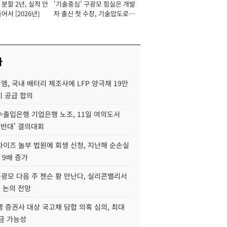
분할 2년, 실적 안
'기술중심' 구광모 힘실은 개발
이사 사장
어서 [2026년]
자 출신 첫 수장, 기술압도로
경쟁력 확보 사활 [2026년]
사
, 국내 배터리 제조사에 LFP 양극재 19만
기 공급 합의
수출입은행 기업은행 노조, 11일 여의도서
 반대' 결의대회
차이즈 놀부 법원에 회생 신청, 지난해 순손실
 9배 증가
구광모 다음 주 젠슨 황 만난다, 실리콘밸리서
' 논의 전망
 증권사 대상 국고채 담합 의혹 심의, 최대
금 가능성