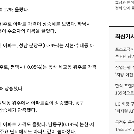
효성과 인적 
장
정화 단계 들
.12% 올랐다.
지 위주로 아파트 가격이 상승세를 보였다. 하남시
암동이 수요자의 이목을 끌었다.
최신기
 아파트, 성남 분당구(0.34%)는 서현·수내동 아
포스코퓨처엠
톤 6년 장
주로, 평택시(-0.05%)는 동삭·세교동 위주로 가격
산업은행 
'지방 이전
한식 프랜
% 상승했다.
139억으로
·검암동 위주에서 아파트값이 상승했다. 동구
LG 회장 
 상승세가 관측됐다.
'피지컬 AI
공정위 은행
 아파트 가격도 올랐다. 남동구(0.14%) 논현·서
15조 과징
산동 주요 단지에서도 아파트값이 높아졌다.