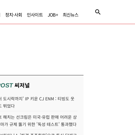
제
정치·사회
인사이트
JOB+
최신뉴스
씨저널
POST
 도시락까지' IP 키운 CJ ENM : 티빙도 웃
도 뛰었다
호 해치는 선크림은 미국·유럽 판매 어려운 상
콜마가 규제 뚫기 위한 '독성 테스트' 통과했다