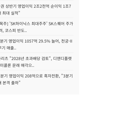
권 상반기 영업이익 2조2천억 순이익 1조7
대 최대 실적"
목주] 'SK하이닉스 최대주주' SK스퀘어 주가
려, 코스피 반도..
2분기 영업이익 1057억 29.5% 늘어, 천궁-II
기 매출..
화리츠 "2028년 초과배당 검토", 디앤디플랫
미콜론 문래 매각으..
분기 영업이익 208억으로 흑자전환, "3분기
재 본격 출하"