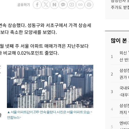
삼성전자 
공유하기
주가도 받칠
 연속 상승했다. 성동구와 서초구에서 가격 상승세
전보다 축소한 모양새를 보였다.
많이 본
8월 넷째 주 서울 아파트 매매가격은 지난주보다
)와 비교해 0.02%포인트 줄었다.
외신 
1
산 반
단
삼성전
상
2
권가 
국내외
3
·대우
삼성전
4
까지
▲ 서울 아파트값이 23주 연속 올랐다. 사진은 서울 아파트 모습. <
아
연합뉴스>
엔비디
5