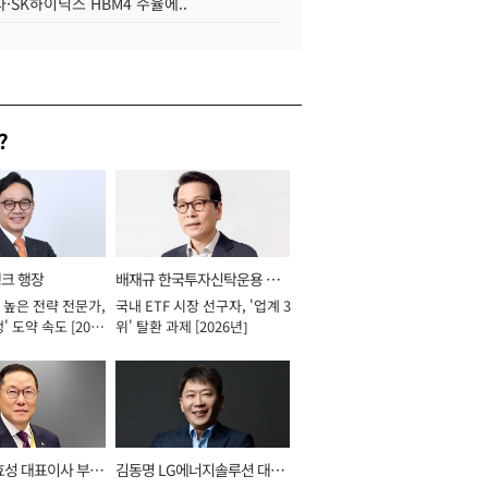
·SK하이닉스 HBM4 수율에..
?
뱅크 행장
배재규 한국투자신탁운용 대
 높은 전략 전문가,
국내 ETF 시장 선구자, '업계 3
표이사 사장
' 도약 속도 [2026
위' 탈환 과제 [2026년]
효성 대표이사 부회
김동명 LG에너지솔루션 대표