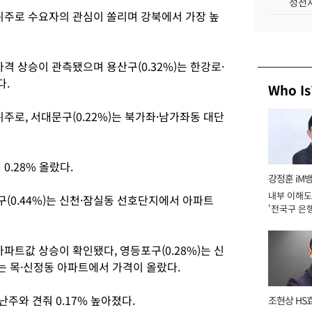
성전자
 위주로 수요자의 관심이 쏠리며 강북에서 가장 높
가격 상승이 관측됐으며 용산구(0.32%)는 한강로·
다.
Who Is
위주로, 서대문구(0.22%)는 북가좌·남가좌동 대단
0.28% 올랐다.
강정훈 iM
내부 이해도
파구(0.44%)는 신천·잠실동 선호단지에서 아파트
'전국구 은행
년]
아파트값 상승이 확인됐다, 영등포구(0.28%)는 신
)는 목·신정동 아파트에서 가격이 올랐다.
주와 견줘 0.17% 높아졌다.
조현상 HS