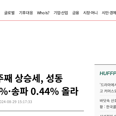
글로벌
기후대응
Who Is?
기업·산업
금융
시장·머니
시민·경
HUFF
주째 상승세, 성동
'드라마에서
0%·송파 0.44% 올라
고 커머스
바닷속 산
024-08-29 15:17:33
황 : 한국