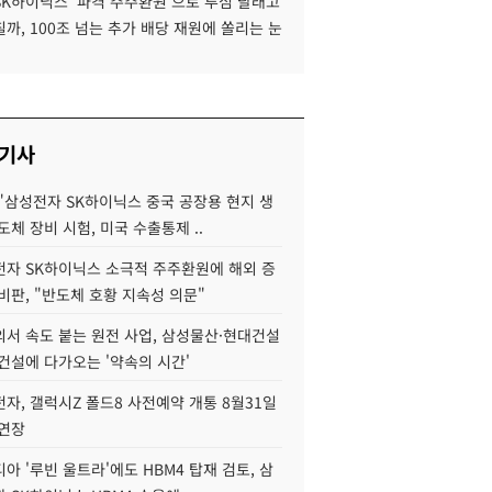
SK하이닉스 '파격 주주환원'으로 투심 달래고
까, 100조 넘는 추가 배당 재원에 쏠리는 눈
 기사
"삼성전자 SK하이닉스 중국 공장용 현지 생
도체 장비 시험, 미국 수출통제 ..
자 SK하이닉스 소극적 주주환원에 해외 증
비판, "반도체 호황 지속성 의문"
서 속도 붙는 원전 사업, 삼성물산·현대건설
건설에 다가오는 '약속의 시간'
자, 갤럭시Z 폴드8 사전예약 개통 8월31일
 연장
아 '루빈 울트라'에도 HBM4 탑재 검토, 삼