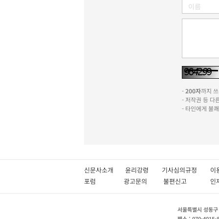
-
200자
까지 쓰실
- 저작권 등 
- 타인에게 불
신문사소개
윤리강령
기사심의규정
이
포럼
광고문의
불편신고
서울특별시 성동구 성
팩스 : 070-4015-