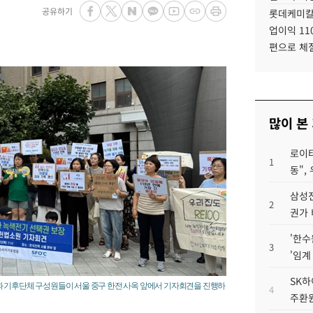
공유하기
롯데케미칼
업이익 11
편으로 체
많이 본
로이터
1
동",
삼성전
2
권가 
'한수
3
'임계
SK하
과 기후단체 구성원들이 서울 중구 한전 사옥 앞에서 기자회견을 진행하
4
주환원