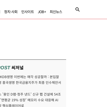
제
정치·사회
인사이트
JOB+
최신뉴스
씨저널
POST
' KDB생명 이번에는 매각 성공할까 : 본입찰
명 흥국생명 한국금융지주가 최종 인수제안서
 '용인 D램-청주 낸드' 신규 팹 건설에 54조
 '연평균 19% 성장' 메모리 수요 대응해 AI
장 핵심플레이어로