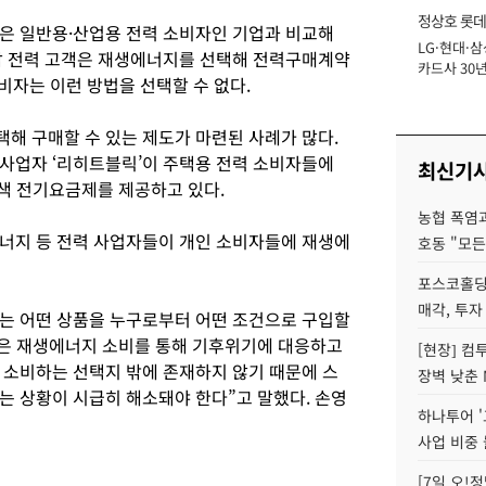
정상호 롯데
은 일반용·산업용 전력 소비자인 기업과 비교해
LG·현대·삼
장
압 전력 고객은 재생에너지를 선택해 전력구매계약
카드사 30년
소비자는 이런 방법을 선택할 수 없다.
에 '초집중' 
해 구매할 수 있는 제도가 마련된 사례가 많다.
사업자 ‘리히트블릭’이 주택용 전력 소비자들에
최신기
녹색 전기요금제를 제공하고 있다.
농협 폭염과
 에너지 등 전력 사업자들이 개인 소비자들에 재생에
호동 "모든
포스코홀딩
매각, 투자
는 어떤 상품을 누구로부터 어떤 조건으로 구입할
들은 재생에너지 소비를 통해 기후위기에 대응하고
[현장] 컴
 소비하는 선택지 밖에 존재하지 않기 때문에 스
장벽 낮춘 
는 상황이 시급히 해소돼야 한다”고 말했다. 손영
하나투어 '
사업 비중 
[7일 오!