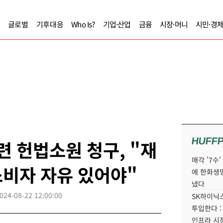
글로벌
기후대응
Who Is?
기업·산업
금융
시장·머니
시민·경
HUFF
련 헌법소원 청구, "재
매각 '7수
비자 자유 있어야"
에 한화생
냈다
024-08-22 12:00:00
SK하이닉스
투입한다 :
인프라 시