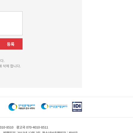
등록
다.
 삭제 합니다.
010-8510
광고국 070-4010-8511
운
발행일자: 2013년 12월 2일
청소년보호책임자 : 박상유