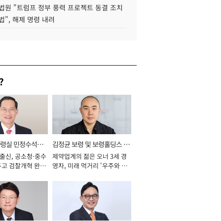
법원 "트럼프 정부 풍력 프로젝트 동결 조치
법", 해제 명령 내려
?
통령실 민정수석비
김정균 보령 및 보령홀딩스 대
 출신, 공소청·중수
제약업계의 젊은 오너 3세 경
표이사 사장
두고 검찰개혁 완수
영자, 미래 먹거리 '우주와 헬
년]
스케어' 공들여 [2026년]