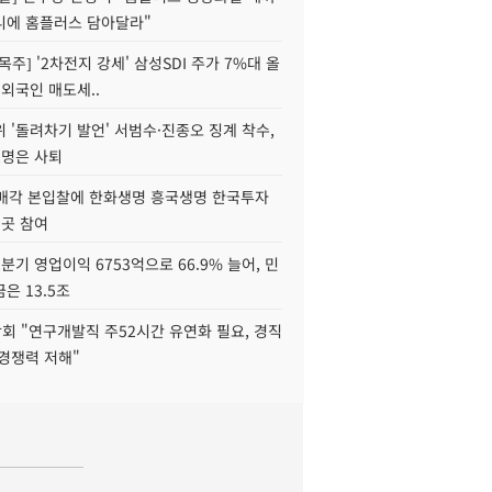
니에 홈플러스 담아달라"
목주] '2차전지 강세' 삼성SDI 주가 7%대 올
 외국인 매도세..
 '돌려차기 발언' 서범수·진종오 징계 착수,
2명은 사퇴
 매각 본입찰에 한화생명 흥국생명 한국투자
3곳 참여
분기 영업이익 6753억으로 66.9% 늘어, 민
은 13.5조
회 "연구개발직 주52시간 유연화 필요, 경직
경쟁력 저해"