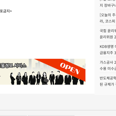
지 장바구
배포금지>
[오늘의 주
라, 코스피
국힘 윤리위
윤리위원 
KDB생명
금융지주 
가스공사 2
수용 미수금
반도체공학
된 규제가 