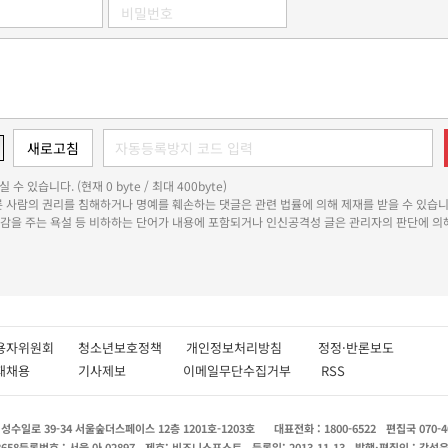
 수 있습니다. (현재 0 byte / 최대 400byte)
다른 사람의 권리를 침해하거나 명예를 훼손하는 댓글은 관련 법률에 의해 제재를 받을 수 있습니
쾌감을 주는 욕설 등 비하하는 단어가 내용에 포함되거나 인신공격성 글은 관리자의 판단에 의해
용자위원회
청소년보호정책
개인정보처리방침
정정·반론보도
인재채용
기사제보
이메일무단수집거부
RSS
수일로 39-34 서울숲더스페이스 12층 1201호-1203호
대표전화 : 1800-6522
편집국 070-4
8658
등록번호 : 서울 아 02897
제호: 비즈니스포스트
등록일: 2013.11.13
발행·편집인 : 강석