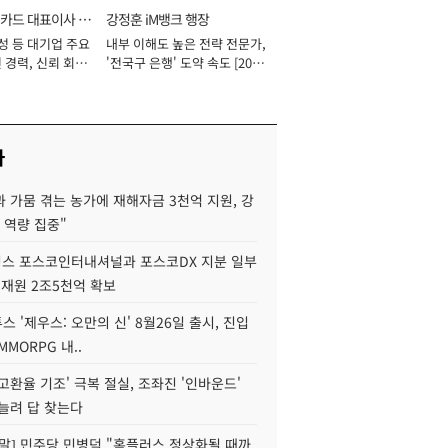
카드 대표이사 사
강정훈 iM뱅크 행장
성 등 대기업 주요
내부 이해도 높은 전략 전문가,
 경력, 신뢰 회복
'전국구 은행' 도약 속도 [2026
[2026년]
년]
사
 가뭄 겪는 농가에 재해자금 3천억 지원, 강
 역량 집중"
스 포스코인터내셔널과 포스코DX 지분 일부
 재원 2조5천억 확보
투스 '제우스: 오만의 신' 8월26일 출시, 진입
MMORPG 내..
고환율 기조' 극복 절실, 조좌진 '인바운드'
늘려 답 찾는다
정말] 민주당 민병덕 "홈플러스 정상화될 때까