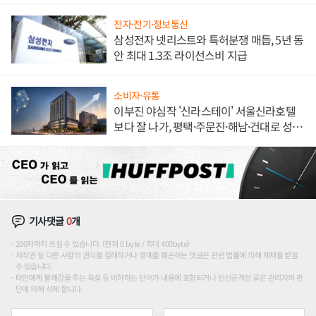
전자·전기·정보통신
삼성전자 넷리스트와 특허분쟁 매듭, 5년 동
안 최대 1.3조 라이선스비 지급
소비자·유통
이부진 야심작 '신라스테이' 서울신라호텔
보다 잘 나가, 평택·주문진·해남·건대로 성
장판 더 넓힌다
기사댓글
0
개
200자까지 쓰실 수 있습니다. (현재 0 byte / 최대 400byte)
저작권 등 다른 사람의 권리를 침해하거나 명예를 훼손하는 댓글은 관련 법률에 의해 제재를 받을
수 있습니다.
타인에게 불쾌감을 주는 욕설 등 비하하는 단어가 내용에 포함되거나 인신공격성 글은 관리자의 판
단에 의해 삭제 합니다.