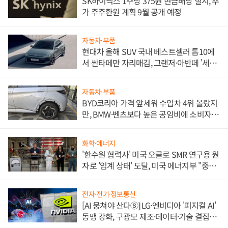
SK하이닉스 1주당 375원 현금배당 실시, 추
가 주주환원 계획 9월 공개 예정
자동차·부품
현대차 올해 SUV 국내 베스트셀러 톱10에
서 싼타페만 자리매김, 그랜저·아반떼 '세단
쌍끌이'로 내수 방어
자동차·부품
BYD코리아 가격 앞세워 수입차 4위 올랐지
만, BMW·벤츠보다 높은 공임비에 소비자
불만 폭발
화학·에너지
'한수원 협력사' 미국 오클로 SMR 연구용 원
자로 '임계 상태' 도달, 미국 에너지부 "중요
한 이정표"
전자·전기·정보통신
[AI 뭉쳐야 산다⑧] LG·엔비디아 '피지컬 AI'
동맹 강화, 구광모 제조·데이터·기술 결집
해 종합 로보틱스 기업으로