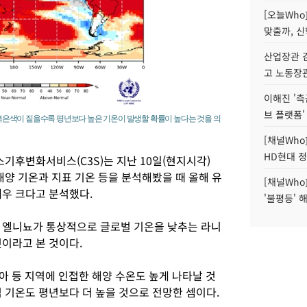
[오늘Who
맞출까, 
산업장관 김
고 노동장
이해진 '측
브 플랫폼'
. 붉은색이 짙을수록 평년보다 높은 기온이 발생할 확률이 높다는 것을 의
[채널Who
HD현대 정
기후변화서비스(C3S)는 지난 10일(현지시각)
해양 기온과 지표 기온 등을 분석해봤을 때 올해 유
[채널Who
매우 크다고 분석했다.
'불평등' 
 엘니뇨가 통상적으로 글로벌 기온을 낮추는 라니
이라고 본 것이다.
아 등 지역에 인접한 해양 수온도 높게 나타날 것
 기온도 평년보다 더 높을 것으로 전망한 셈이다.