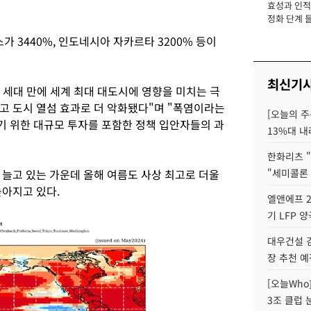
효성과 인적 
장
정화 단계 들
3440%, 인도네시아 자카르타 3200% 등이
최신기
한 세대 만에 세계 최대 대도시에 영향을 미치는 극
고 도시 열섬 효과로 더 악화됐다"며 "폭염이라는
[오늘의 주
 위한 대규모 투자를 포함한 정책 입안자들의 과
13%대 내
한화리츠 "
 늘고 있는 가운데 올해 여름도 사상 최고로 더울
"세미콜론
높아지고 있다.
엘앤에프 2
기 LFP 
대우건설 
장 추천 예
[오늘Who
3조 클럽 