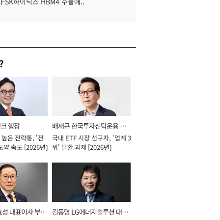
·SK하이닉스 HBM4 수율에..
?
뱅크 행장
배재규 한국투자신탁운용 대
높은 전략통, '전
국내 ETF 시장 선구자, '업계 3
표이사 사장
도약 속도 [2026년]
위' 탈환 과제 [2026년]
효성 대표이사 부회
김동명 LG에너지솔루션 대표