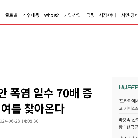
글로벌
기후대응
Who Is?
기업·산업
금융
시장·머니
시민·경
HUFF
안 폭염 일수 70배 증
'드라마에서
운 여름 찾아온다
고 커머스
바닷속 산
024-06-28 14:08:30
황 : 한국