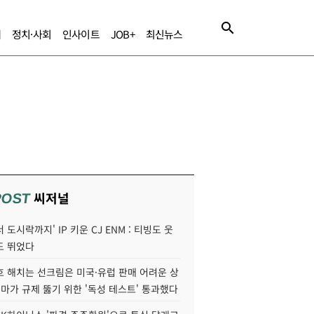
제
정치·사회
인사이트
JOB+
최신뉴스
씨저널
POST
 도시락까지' IP 키운 CJ ENM : 티빙도 웃
도 뛰었다
호 해치는 선크림은 미국·유럽 판매 어려운 상
콜마가 규제 뚫기 위한 '독성 테스트' 통과했다