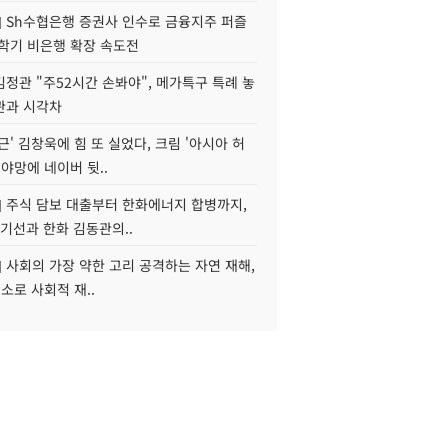
] Sh수협은행 증권사 인수로 금융지주 퍼즐
신학기 비은행 확장 속도전
정관 "주52시간 손봐야", 메가특구 특례 놓
관과 시각차
근' 김창욱에 힘 또 실었다, 크림 '아시아 허
 야망에 네이버 뒷..
] 주식 담보 대출부터 한화에너지 합병까지,
기선과 한화 김동관의..
] 사회의 가장 약한 고리 공격하는 자연 재해,
해소로 사회적 재..