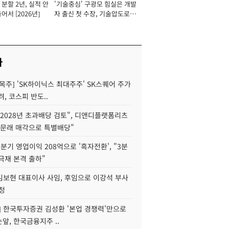
분할 2년, 실적 안
'기술중심' 구광모 힘실은 개발
이사 사장
어서 [2026년]
자 출신 첫 수장, 기술압도로
경쟁력 확보 사활 [2026년]
사
목주] 'SK하이닉스 최대주주' SK스퀘어 주가
려, 코스피 반도..
2028년 초과배당 검토", 디앤디플랫폼리츠
 문래 매각으로 특별배당"
분기 영업이익 208억으로 '흑자전환', "3분
양극재 본격 출하"
김보현 대표이사 사임, 후임으로 이강석 부사
정
] 한국투자증권 김성환 '본업 경쟁력'만으로
눈앞, 한국금융지주 ..