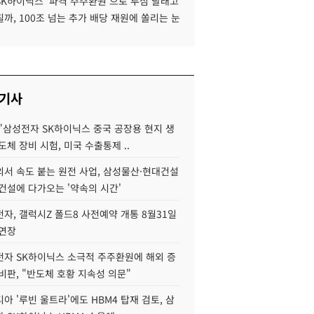
SK하이닉스 '파격 주주환원'으로 투심 달래고
까, 100조 넘는 추가 배당 재원에 쏠리는 눈
 기사
"삼성전자 SK하이닉스 중국 공장용 현지 생
도체 장비 시험, 미국 수출통제 ..
서 속도 붙는 원전 사업, 삼성물산·현대건설
건설에 다가오는 '약속의 시간'
자, 갤럭시Z 폴드8 사전예약 개통 8월31일
 연장
자 SK하이닉스 소극적 주주환원에 해외 증
비판, "반도체 호황 지속성 의문"
아 '루빈 울트라'에도 HBM4 탑재 검토, 삼