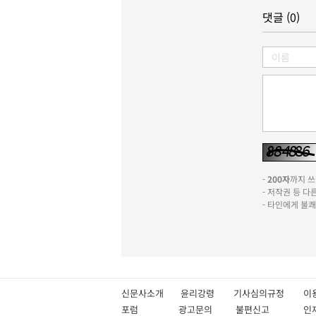
댓글 (0)
-
200자
까지 쓰실
- 저작권 등 
- 타인에게 불
신문사소개
윤리강령
기사심의규정
이
포럼
광고문의
불편신고