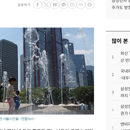
삼성전자 
공유하기
주가도 받칠
많이 본
외신 
1
산 반
국내외
2
·대우
삼성전
3
까지
삼성전
4
권가 
찾은 서울시민들. <연합뉴스>
엔비디
5