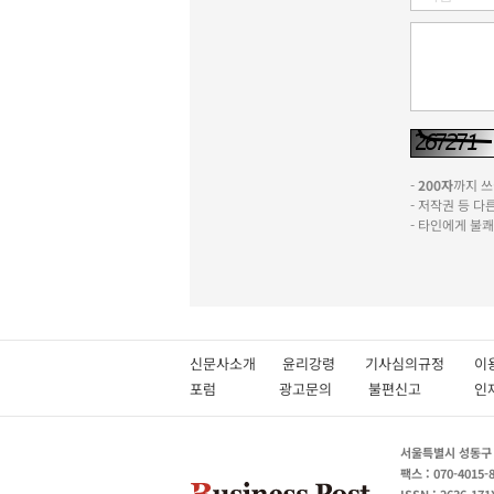
-
200자
까지 쓰실
- 저작권 등 
- 타인에게 불
신문사소개
윤리강령
기사심의규정
이
포럼
광고문의
불편신고
서울특별시 성동구 성
팩스 : 070-4015-
ISSN : 2636-171