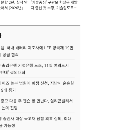
분할 2년, 실적 안
'기술중심' 구광모 힘실은 개발
이사 사장
어서 [2026년]
자 출신 첫 수장, 기술압도로
경쟁력 확보 사활 [2026년]
사
, 국내 배터리 제조사에 LFP 양극재 19만
기 공급 합의
수출입은행 기업은행 노조, 11일 여의도서
 반대' 결의대회
차이즈 놀부 법원에 회생 신청, 지난해 순손실
 9배 증가
구광모 다음 주 젠슨 황 만난다, 실리콘밸리서
' 논의 전망
 증권사 대상 국고채 담합 의혹 심의, 최대
금 가능성