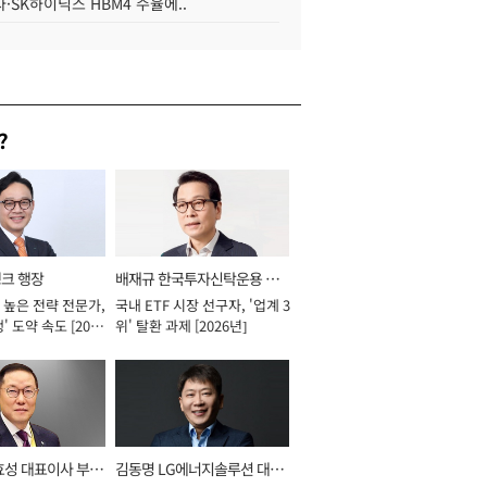
·SK하이닉스 HBM4 수율에..
?
뱅크 행장
배재규 한국투자신탁운용 대
 높은 전략 전문가,
국내 ETF 시장 선구자, '업계 3
표이사 사장
' 도약 속도 [2026
위' 탈환 과제 [2026년]
효성 대표이사 부회
김동명 LG에너지솔루션 대표