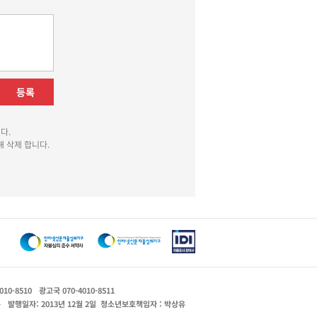
등록
다.
 삭제 합니다.
010-8510
광고국 070-4010-8511
운
발행일자: 2013년 12월 2일
청소년보호책임자 : 박상유