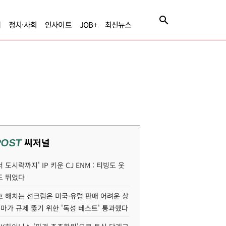
제
정치·사회
인사이트
JOB+
최신뉴스
씨저널
POST
 도시락까지' IP 키운 CJ ENM : 티빙도 웃
도 뛰었다
호 해치는 선크림은 미국·유럽 판매 어려운 상
콜마가 규제 뚫기 위한 '독성 테스트' 통과했다