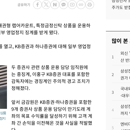
삼성전자 
공유하기
주가도 받칠
채권형 랩어카운트, 특정금정신탁 상품을 운용하
부 영업정지 징계를 받게 됐다.
많이 본
 열고, KB증권과 하나증권에 대해 일부 영업정
외신 
1
산 반
두 증권사 관련 상품 운용 담당 임직원에
삼성전
는 중징계, 이홍구 KB증권 대표를 포함한
2
권가 
감독자에는 경징계인 주의적 경고 조치가
정해졌다.
국내외
3
·대우
앞서 금감원은 KB증권·하나증권을 포함한
삼성전
9개 증권사 상품 운용 담당이 만기도래 계
4
까지
 상품
좌의 목표 수익률을 달성하기 위해 고객 계
업정지
좌 간 손익을 이전해온 것을 사실을 적발했
엔비디
5
다.