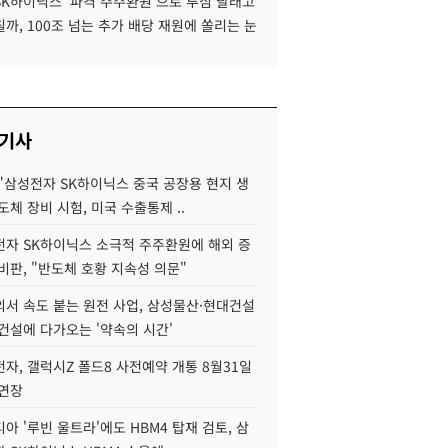
SK하이닉스 '파격 주주환원'으로 투심 달래고
까, 100조 넘는 추가 배당 재원에 쏠리는 눈
 기사
"삼성전자 SK하이닉스 중국 공장용 현지 생
도체 장비 시험, 미국 수출통제 ..
자 SK하이닉스 소극적 주주환원에 해외 증
비판, "반도체 호황 지속성 의문"
서 속도 붙는 원전 사업, 삼성물산·현대건설
건설에 다가오는 '약속의 시간'
자, 갤럭시Z 폴드8 사전예약 개통 8월31일
 연장
아 '루빈 울트라'에도 HBM4 탑재 검토, 삼