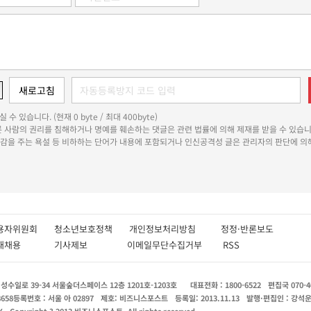
 수 있습니다. (현재 0 byte / 최대 400byte)
다른 사람의 권리를 침해하거나 명예를 훼손하는 댓글은 관련 법률에 의해 제재를 받을 수 있습니
쾌감을 주는 욕설 등 비하하는 단어가 내용에 포함되거나 인신공격성 글은 관리자의 판단에 의해
용자위원회
청소년보호정책
개인정보처리방침
정정·반론보도
인재채용
기사제보
이메일무단수집거부
RSS
수일로 39-34 서울숲더스페이스 12층 1201호-1203호
대표전화 : 1800-6522
편집국 070-4
8658
등록번호 : 서울 아 02897
제호: 비즈니스포스트
등록일: 2013.11.13
발행·편집인 : 강석
X
Copyright ? 2013 비즈니스포스트. All rights reserved.