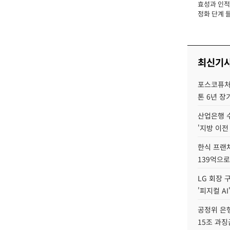
효성과 인적 
장
정화 단계 들
최신기
포스코퓨처엠
톤 6년 장
산업은행 
'지방 이전
한식 프랜
139억으로
LG 회장 
'피지컬 AI
공정위 은행
15조 과징