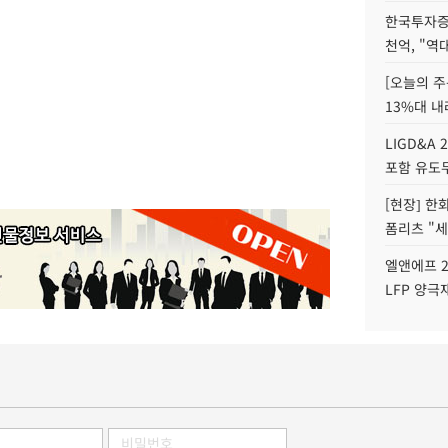
한국투자증
천억, "역
[오늘의 주
13%대 내
LIGD&A 
포함 유도무
[현장] 한
폼리츠 "세
엘앤에프 2
LFP 양극