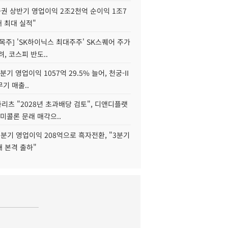
권 상반기 영업이익 2조2천억 순이익 1조7
대 최대 실적"
목주] 'SK하이닉스 최대주주' SK스퀘어 주가
려, 코스피 반도..
2분기 영업이익 1057억 29.5% 늘어, 천궁-II
기 매출..
화리츠 "2028년 초과배당 검토", 디앤디플랫
미콜론 문래 매각으..
분기 영업이익 208억으로 흑자전환, "3분기
재 본격 출하"