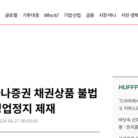
글로벌
기후대응
Who Is?
기업·산업
금융
시장·머니
시민·경
HUFF
하나증권 채권상품 불법
'드라마에서
영업정지 제재
고 커머스
바닷속 산
024-06-27 00:00:00
황 : 한국