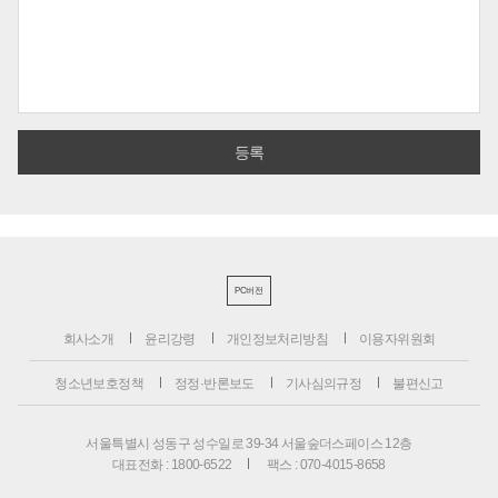
PC버전
회사소개
윤리강령
개인정보처리방침
이용자위원회
청소년보호정책
정정·반론보도
기사심의규정
불편신고
서울특별시 성동구 성수일로 39-34 서울숲더스페이스 12층
대표전화 : 1800-6522
팩스 : 070-4015-8658