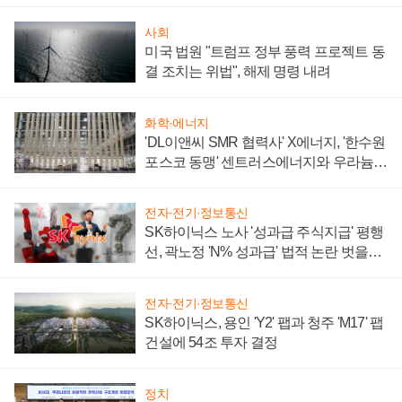
사회
미국 법원 "트럼프 정부 풍력 프로젝트 동
결 조치는 위법", 해제 명령 내려
화학·에너지
'DL이앤씨 SMR 협력사' X에너지, '한수원
포스코 동맹' 센트러스에너지와 우라늄
계약 체결
전자·전기·정보통신
SK하이닉스 노사 '성과급 주식지급' 평행
선, 곽노정 'N% 성과급' 법적 논란 벗을지
주목
전자·전기·정보통신
SK하이닉스, 용인 'Y2' 팹과 청주 'M17' 팹
건설에 54조 투자 결정
정치