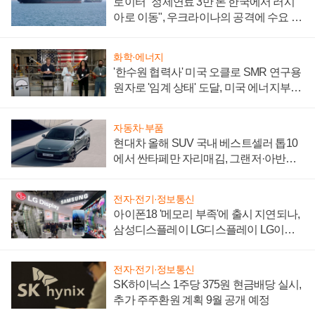
로이터 "정제연료 3만 톤 한국에서 러시
아로 이동", 우크라이나의 공격에 수요 늘
어
화학·에너지
'한수원 협력사' 미국 오클로 SMR 연구용
원자로 '임계 상태' 도달, 미국 에너지부
"중요한 이정표"
자동차·부품
현대차 올해 SUV 국내 베스트셀러 톱10
에서 싼타페만 자리매김, 그랜저·아반떼
'세단 쌍끌이'로 내수 방어
전자·전기·정보통신
아이폰18 '메모리 부족'에 출시 지연되나,
삼성디스플레이 LG디스플레이 LG이노
텍 '탈애플' 수익 다각화 속도
전자·전기·정보통신
SK하이닉스 1주당 375원 현금배당 실시,
추가 주주환원 계획 9월 공개 예정