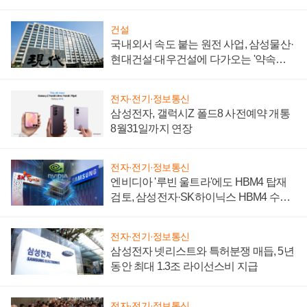
성 의문"
건설
국내외서 속도 붙는 원전 사업, 삼성물산·
현대건설·대우건설에 다가오는 '약속의
시간'
전자·전기·정보통신
삼성전자, 갤럭시Z 폴드8 사전예약 개통
8월31일까지 연장
전자·전기·정보통신
엔비디아 '루빈 울트라'에도 HBM4 탑재
검토, 삼성전자·SK하이닉스 HBM4 수율
에 주도권 갈린다
전자·전기·정보통신
삼성전자 넷리스트와 특허분쟁 매듭, 5년
동안 최대 1.3조 라이선스비 지급
전자·전기·정보통신