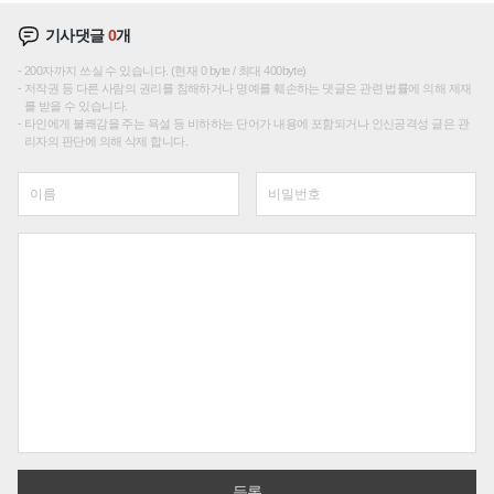
기사댓글
0
개
200자까지 쓰실 수 있습니다. (현재 0 byte / 최대 400byte)
저작권 등 다른 사람의 권리를 침해하거나 명예를 훼손하는 댓글은 관련 법률에 의해 제재
를 받을 수 있습니다.
타인에게 불쾌감을 주는 욕설 등 비하하는 단어가 내용에 포함되거나 인신공격성 글은 관
리자의 판단에 의해 삭제 합니다.