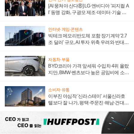
[AI 뭉쳐야 산다⑧] LG·엔비디아 '피지컬 A
I' 동맹 강화, 구광모 제조·데이터·기술 결
집해 종합 로보틱스 기업으로
인터넷·게임·콘텐츠
빅테크 메모리반도체 포함 장기계약 '2.7
조 달러' 규모, AI 투자 위축 우려와 반대
신호
자동차·부품
BYD코리아 가격 앞세워 수입차 4위 올랐
지만, BMW·벤츠보다 높은 공임비에 소비
자 불만 폭발
소비자·유통
이부진 야심작 '신라스테이' 서울신라호
텔보다 잘 나가, 평택·주문진·해남·건대로
성장판 더 넓힌다