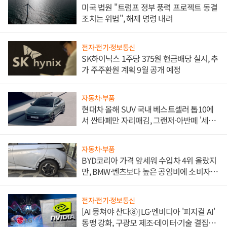
미국 법원 "트럼프 정부 풍력 프로젝트 동결
조치는 위법", 해제 명령 내려
전자·전기·정보통신
SK하이닉스 1주당 375원 현금배당 실시, 추
가 주주환원 계획 9월 공개 예정
자동차·부품
현대차 올해 SUV 국내 베스트셀러 톱10에
서 싼타페만 자리매김, 그랜저·아반떼 '세단
쌍끌이'로 내수 방어
자동차·부품
BYD코리아 가격 앞세워 수입차 4위 올랐지
만, BMW·벤츠보다 높은 공임비에 소비자
불만 폭발
전자·전기·정보통신
[AI 뭉쳐야 산다⑧] LG·엔비디아 '피지컬 AI'
동맹 강화, 구광모 제조·데이터·기술 결집