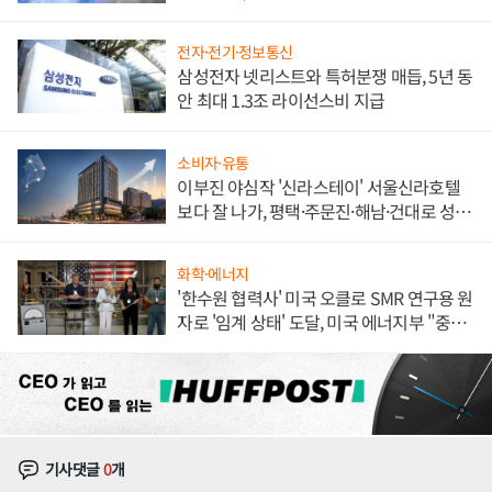
해 종합 로보틱스 기업으로
전자·전기·정보통신
삼성전자 넷리스트와 특허분쟁 매듭, 5년 동
안 최대 1.3조 라이선스비 지급
소비자·유통
이부진 야심작 '신라스테이' 서울신라호텔
보다 잘 나가, 평택·주문진·해남·건대로 성
장판 더 넓힌다
화학·에너지
'한수원 협력사' 미국 오클로 SMR 연구용 원
자로 '임계 상태' 도달, 미국 에너지부 "중요
한 이정표"
기사댓글
0
개