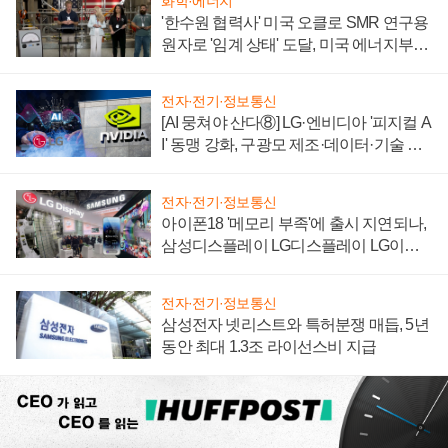
화학·에너지
'한수원 협력사' 미국 오클로 SMR 연구용
원자로 '임계 상태' 도달, 미국 에너지부
"중요한 이정표"
전자·전기·정보통신
[AI 뭉쳐야 산다⑧] LG·엔비디아 '피지컬 A
I' 동맹 강화, 구광모 제조·데이터·기술 결
집해 종합 로보틱스 기업으로
전자·전기·정보통신
아이폰18 '메모리 부족'에 출시 지연되나,
삼성디스플레이 LG디스플레이 LG이노
텍 '탈애플' 수익 다각화 속도
전자·전기·정보통신
삼성전자 넷리스트와 특허분쟁 매듭, 5년
동안 최대 1.3조 라이선스비 지급