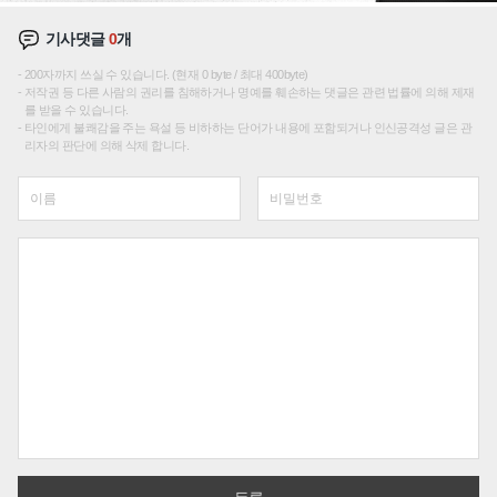
기사댓글
0
개
200자까지 쓰실 수 있습니다. (현재 0 byte / 최대 400byte)
저작권 등 다른 사람의 권리를 침해하거나 명예를 훼손하는 댓글은 관련 법률에 의해 제재
를 받을 수 있습니다.
타인에게 불쾌감을 주는 욕설 등 비하하는 단어가 내용에 포함되거나 인신공격성 글은 관
리자의 판단에 의해 삭제 합니다.