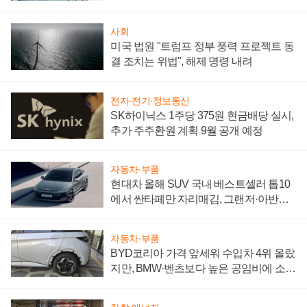
성 의문"
사회
미국 법원 "트럼프 정부 풍력 프로젝트 동
결 조치는 위법", 해제 명령 내려
전자·전기·정보통신
SK하이닉스 1주당 375원 현금배당 실시,
추가 주주환원 계획 9월 공개 예정
자동차·부품
현대차 올해 SUV 국내 베스트셀러 톱10
에서 싼타페만 자리매김, 그랜저·아반떼
'세단 쌍끌이'로 내수 방어
자동차·부품
BYD코리아 가격 앞세워 수입차 4위 올랐
지만, BMW·벤츠보다 높은 공임비에 소비
자 불만 폭발