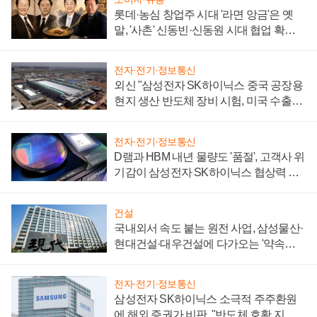
롯데·농심 창업주 시대 '라면 앙금'은 옛
말, '사촌' 신동빈·신동원 시대 협업 확대
일로
전자·전기·정보통신
외신 "삼성전자 SK하이닉스 중국 공장용
현지 생산 반도체 장비 시험, 미국 수출통
제 대비"
전자·전기·정보통신
D램과 HBM 내년 물량도 '품절', 고객사 위
기감이 삼성전자 SK하이닉스 협상력 더
키워
건설
국내외서 속도 붙는 원전 사업, 삼성물산·
현대건설·대우건설에 다가오는 '약속의
시간'
전자·전기·정보통신
삼성전자 SK하이닉스 소극적 주주환원
에 해외 증권가 비판, "반도체 호황 지속