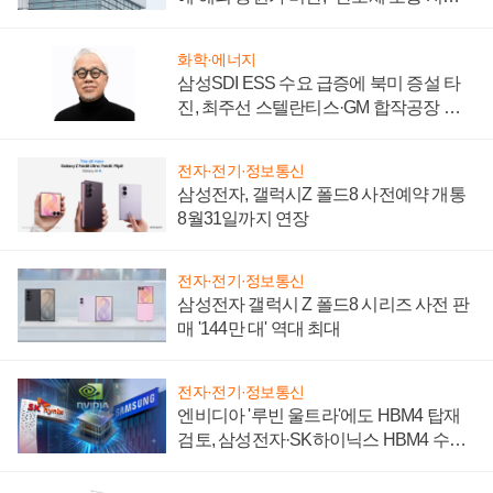
성 의문"
화학·에너지
삼성SDI ESS 수요 급증에 북미 증설 타
진, 최주선 스텔란티스·GM 합작공장 건
설 재추진하나
전자·전기·정보통신
삼성전자, 갤럭시Z 폴드8 사전예약 개통
8월31일까지 연장
전자·전기·정보통신
삼성전자 갤럭시 Z 폴드8 시리즈 사전 판
매 '144만 대' 역대 최대
전자·전기·정보통신
엔비디아 '루빈 울트라'에도 HBM4 탑재
검토, 삼성전자·SK하이닉스 HBM4 수율
에 주도권 갈린다