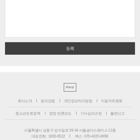
PC버전
회사소개
윤리강령
개인정보처리방침
이용자위원회
청소년보호정책
정정·반론보도
기사심의규정
불편신고
서울특별시 성동구 성수일로 39-34 서울숲더스페이스 12층
대표전화 : 1800-6522
팩스 : 070-4015-8658