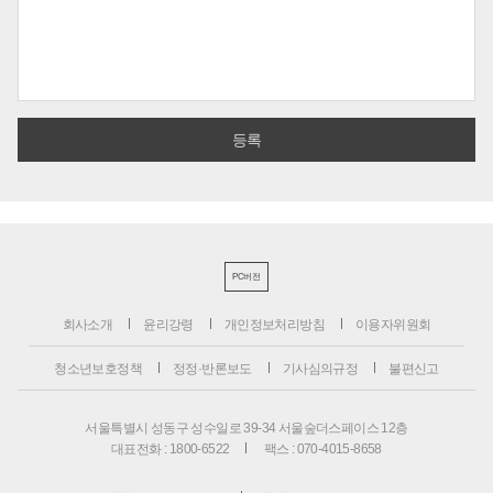
PC버전
회사소개
윤리강령
개인정보처리방침
이용자위원회
청소년보호정책
정정·반론보도
기사심의규정
불편신고
서울특별시 성동구 성수일로 39-34 서울숲더스페이스 12층
대표전화 : 1800-6522
팩스 : 070-4015-8658