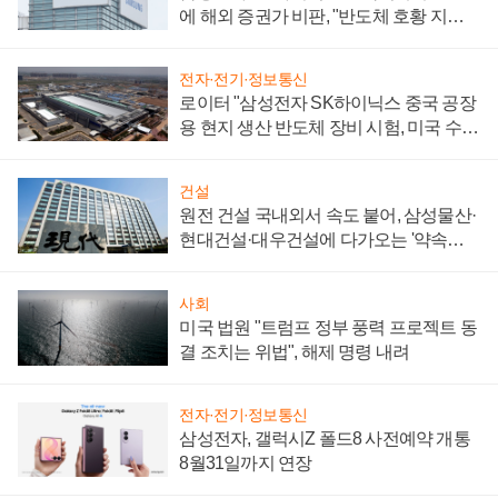
에 해외 증권가 비판, "반도체 호황 지속
성 의문"
전자·전기·정보통신
로이터 "삼성전자 SK하이닉스 중국 공장
용 현지 생산 반도체 장비 시험, 미국 수출
통제 대비"
건설
원전 건설 국내외서 속도 붙어, 삼성물산·
현대건설·대우건설에 다가오는 '약속의
시간'
사회
미국 법원 "트럼프 정부 풍력 프로젝트 동
결 조치는 위법", 해제 명령 내려
전자·전기·정보통신
삼성전자, 갤럭시Z 폴드8 사전예약 개통
8월31일까지 연장