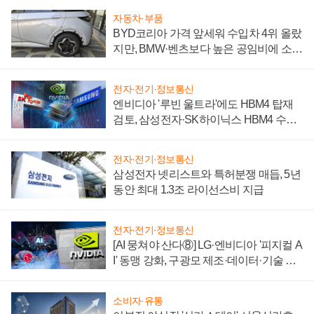
자동차·부품
BYD코리아 가격 앞세워 수입차 4위 올랐
지만, BMW·벤츠보다 높은 공임비에 소비
자 불만 폭발
전자·전기·정보통신
엔비디아 '루빈 울트라'에도 HBM4 탑재
검토, 삼성전자·SK하이닉스 HBM4 수율
에 주도권 갈린다
전자·전기·정보통신
삼성전자 넷리스트와 특허분쟁 매듭, 5년
동안 최대 1.3조 라이선스비 지급
전자·전기·정보통신
[AI 뭉쳐야 산다⑧] LG·엔비디아 '피지컬 A
I' 동맹 강화, 구광모 제조·데이터·기술 결
집해 종합 로보틱스 기업으로
소비자·유통