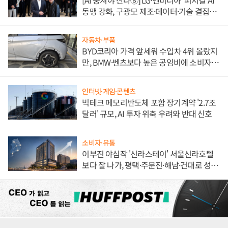
동맹 강화, 구광모 제조·데이터·기술 결집
해 종합 로보틱스 기업으로
자동차·부품
BYD코리아 가격 앞세워 수입차 4위 올랐지
만, BMW·벤츠보다 높은 공임비에 소비자
불만 폭발
인터넷·게임·콘텐츠
빅테크 메모리반도체 포함 장기계약 '2.7조
달러' 규모, AI 투자 위축 우려와 반대 신호
소비자·유통
이부진 야심작 '신라스테이' 서울신라호텔
보다 잘 나가, 평택·주문진·해남·건대로 성
장판 더 넓힌다