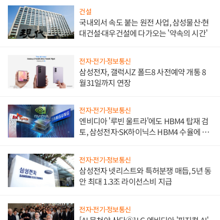
건설
국내외서 속도 붙는 원전 사업, 삼성물산·현
대건설·대우건설에 다가오는 '약속의 시간'
전자·전기·정보통신
삼성전자, 갤럭시Z 폴드8 사전예약 개통 8
월31일까지 연장
전자·전기·정보통신
엔비디아 '루빈 울트라'에도 HBM4 탑재 검
토, 삼성전자·SK하이닉스 HBM4 수율에 주
도권 갈린다
전자·전기·정보통신
삼성전자 넷리스트와 특허분쟁 매듭, 5년 동
안 최대 1.3조 라이선스비 지급
전자·전기·정보통신
[AI 뭉쳐야 산다⑧] LG·엔비디아 '피지컬 AI'