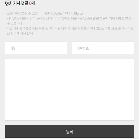
기사댓글
0
개
200자까지 쓰실 수 있습니다. (현재 0 byte / 최대 400byte)
저작권 등 다른 사람의 권리를 침해하거나 명예를 훼손하는 댓글은 관련 법률에 의해 제재를 받을
수 있습니다.
타인에게 불쾌감을 주는 욕설 등 비하하는 단어가 내용에 포함되거나 인신공격성 글은 관리자의 판
단에 의해 삭제 합니다.