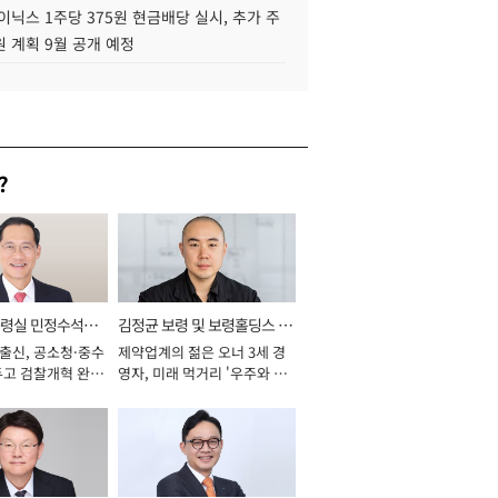
이닉스 1주당 375원 현금배당 실시, 추가 주
 계획 9월 공개 예정
?
통령실 민정수석비
김정균 보령 및 보령홀딩스 대
 출신, 공소청·중수
제약업계의 젊은 오너 3세 경
표이사 사장
두고 검찰개혁 완수
영자, 미래 먹거리 '우주와 헬
년]
스케어' 공들여 [2026년]