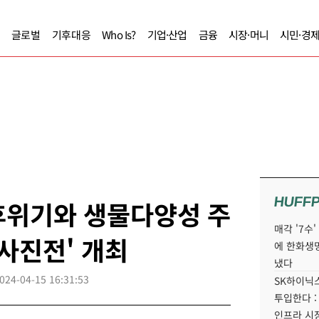
글로벌
기후대응
Who Is?
기업·산업
금융
시장·머니
시민·경
HUFF
후위기와 생물다양성 주
매각 '7수
 사진전' 개최
에 한화생
냈다
024-04-15 16:31:53
SK하이닉스
투입한다 :
인프라 시