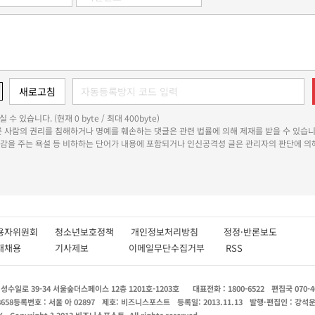
 수 있습니다. (현재 0 byte / 최대 400byte)
다른 사람의 권리를 침해하거나 명예를 훼손하는 댓글은 관련 법률에 의해 제재를 받을 수 있습니
쾌감을 주는 욕설 등 비하하는 단어가 내용에 포함되거나 인신공격성 글은 관리자의 판단에 의해
용자위원회
청소년보호정책
개인정보처리방침
정정·반론보도
인재채용
기사제보
이메일무단수집거부
RSS
수일로 39-34 서울숲더스페이스 12층 1201호-1203호
대표전화 : 1800-6522
편집국 070-4
8658
등록번호 : 서울 아 02897
제호: 비즈니스포스트
등록일: 2013.11.13
발행·편집인 : 강석
X
Copyright ? 2013 비즈니스포스트. All rights reserved.