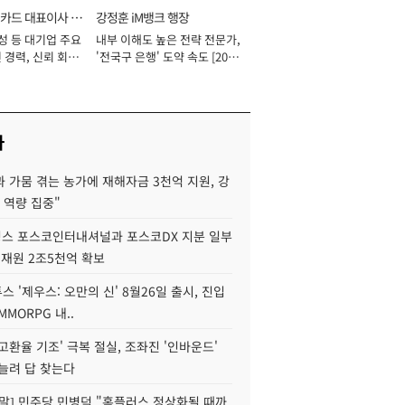
카드 대표이사 사
강정훈 iM뱅크 행장
성 등 대기업 주요
내부 이해도 높은 전략 전문가,
 경력, 신뢰 회복
'전국구 은행' 도약 속도 [2026
[2026년]
년]
사
 가뭄 겪는 농가에 재해자금 3천억 지원, 강
 역량 집중"
스 포스코인터내셔널과 포스코DX 지분 일부
 재원 2조5천억 확보
투스 '제우스: 오만의 신' 8월26일 출시, 진입
MMORPG 내..
고환율 기조' 극복 절실, 조좌진 '인바운드'
늘려 답 찾는다
정말] 민주당 민병덕 "홈플러스 정상화될 때까