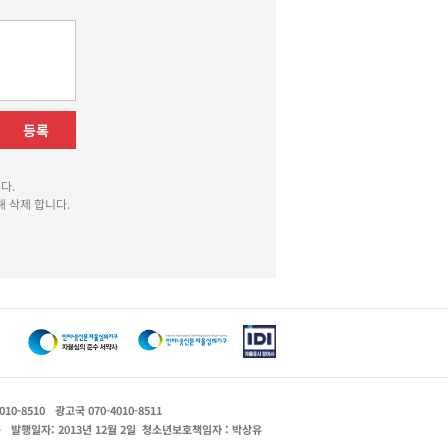
등록
다.
 삭제 합니다.
010-8510
광고국 070-4010-8511
운
발행일자: 2013년 12월 2일
청소년보호책임자 : 박상유