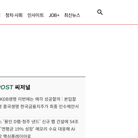
제
정치·사회
인사이트
JOB+
최신뉴스
씨저널
POST
' KDB생명 이번에는 매각 성공할까 : 본입찰
명 흥국생명 한국금융지주가 최종 인수제안서
 '용인 D램-청주 낸드' 신규 팹 건설에 54조
 '연평균 19% 성장' 메모리 수요 대응해 AI
장 핵심플레이어로