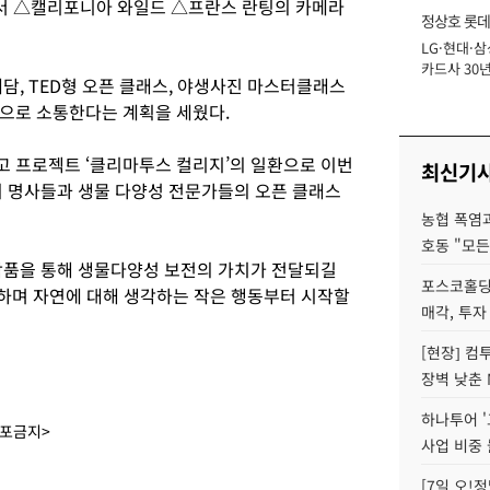
이서 △캘리포니아 와일드 △프란스 란팅의 카메라
정상호 롯데
LG·현대·삼
장
카드사 30년
담, TED형 오픈 클래스, 야생사진 마스터클래스
에 '초집중' 
으로 소통한다는 계획을 세웠다.
 프로젝트 ‘클리마투스 컬리지’의 일환으로 이번
최신기
의 명사들과 생물 다양성 전문가들의 오픈 클래스
농협 폭염과
호동 "모든
작품을 통해 생물다양성 보전의 가치가 전달되길
포스코홀딩
하며 자연에 대해 생각하는 작은 행동부터 시작할
매각, 투자
[현장] 컴
장벽 낮춘 
하나투어 '
배포금지>
사업 비중 
[7일 오!