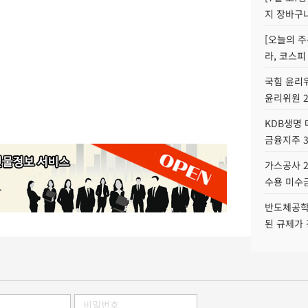
지 장바구
[오늘의 주
라, 코스피
국힘 윤리위
윤리위원 
KDB생명
금융지주 
가스공사 2
수용 미수금
반도체공학
된 규제가 