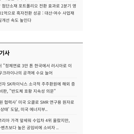
 첨단소재 포트폴리오 전환 효과로 2분기 영
01억으로 흑자전환 성공 : 대산·여수 사업재
질개선 속도 높인다
 기사
 "정제연료 3만 톤 한국에서 러시아로 이
 우크라이나의 공격에 수요 늘어
자 SK하이닉스 소극적 주주환원에 해외 증
비판, "반도체 호황 지속성 의문"
원 협력사' 미국 오클로 SMR 연구용 원자로
 상태' 도달, 미국 에너지부..
코리아 가격 앞세워 수입차 4위 올랐지만,
·벤츠보다 높은 공임비에 소비자 ..