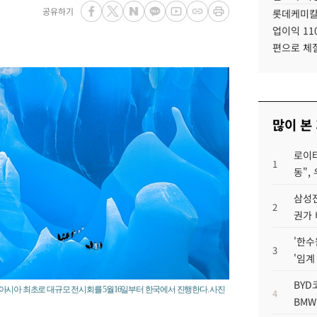
공유하기
롯데케미칼
업이익 11
편으로 체
많이 본
로이터
1
동",
삼성전
2
권가 
'한수
3
'임계
BYD
아시아 최초로 대규모 전시회를 5월16일부터 한국에서 진행한다. 사진
4
BMW