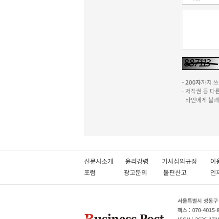
-
200자
까지 쓰실
- 저작권 등 
- 타인에게 불
신문사소개
윤리강령
기사심의규정
이
포럼
광고문의
불편신고
서울특별시 성동구 성
팩스 : 070-4015-
ISSN : 2636-171