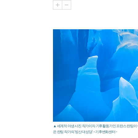
▲ 세계적 야생 사진 작가이자 기후활동가인 프란스 란팅이 
은 란팅 작가의 '빙산 대성당'. <기후변화센터>