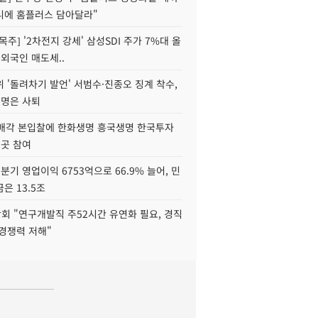
니에 홈플러스 담아달라"
목주] '2차전지 강세' 삼성SDI 주가 7%대 올
 외국인 매도세..
 '돌려차기 발언' 서범수·진종오 징계 착수,
2명은 사퇴
 매각 본입찰에 한화생명 흥국생명 한국투자
3곳 참여
분기 영업이익 6753억으로 66.9% 늘어, 민
은 13.5조
회 "연구개발직 주52시간 유연화 필요, 경직
경쟁력 저해"