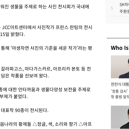
SK하
워진 생물을 주제로 하는 사진 전시회가 국내에
5
주환원
 JCC아트센터에서 사진작가 프란스 란팅의 전시
15일 밝혔다.
Who Is
통해 ‘야생자연 사진의 기준을 세운 작가’라는 평
, 갈라파고스, 마다가스카르, 아프리카 본토 등 전
 담은 작품을 선보여 왔다.
한찬식 대
종에 대한 안타까움과 생물다양성 보전을 주제로
'정통 검사'
서관
 부제가 붙었다.
청 출범 앞
맡아 [2026
대표작 90종이 전시된다.
음나라의 황제들 △정글, 색, 소리와 향기 △아프