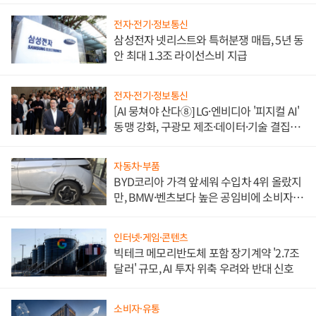
전자·전기·정보통신
삼성전자 넷리스트와 특허분쟁 매듭, 5년 동
안 최대 1.3조 라이선스비 지급
전자·전기·정보통신
[AI 뭉쳐야 산다⑧] LG·엔비디아 '피지컬 AI'
동맹 강화, 구광모 제조·데이터·기술 결집
해 종합 로보틱스 기업으로
자동차·부품
BYD코리아 가격 앞세워 수입차 4위 올랐지
만, BMW·벤츠보다 높은 공임비에 소비자
불만 폭발
인터넷·게임·콘텐츠
빅테크 메모리반도체 포함 장기계약 '2.7조
달러' 규모, AI 투자 위축 우려와 반대 신호
소비자·유통