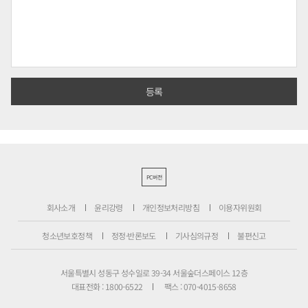
PC버전
회사소개
윤리강령
개인정보처리방침
이용자위원회
청소년보호정책
정정·반론보도
기사심의규정
불편신고
서울특별시 성동구 성수일로 39-34 서울숲더스페이스 12층
대표전화 : 1800-6522
팩스 : 070-4015-8658