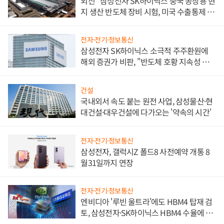
외신 "삼성전자 SK하이닉스 중국 공장용 현
지 생산 반도체 장비 시험, 미국 수출통제 대
비"
전자·전기·정보통신
삼성전자 SK하이닉스 소극적 주주환원에
해외 증권가 비판, "반도체 호황 지속성 의
문"
건설
국내외서 속도 붙는 원전 사업, 삼성물산·현
대건설·대우건설에 다가오는 '약속의 시간'
전자·전기·정보통신
삼성전자, 갤럭시Z 폴드8 사전예약 개통 8
월31일까지 연장
전자·전기·정보통신
엔비디아 '루빈 울트라'에도 HBM4 탑재 검
토, 삼성전자·SK하이닉스 HBM4 수율에 주
도권 갈린다