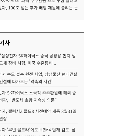
SK하이닉스 '파격 주주환원'으로 투심 달래고
까, 100조 넘는 추가 배당 재원에 쏠리는 눈
 기사
"삼성전자 SK하이닉스 중국 공장용 현지 생
도체 장비 시험, 미국 수출통제 ..
서 속도 붙는 원전 사업, 삼성물산·현대건설
건설에 다가오는 '약속의 시간'
자 SK하이닉스 소극적 주주환원에 해외 증
비판, "반도체 호황 지속성 의문"
자, 갤럭시Z 폴드8 사전예약 개통 8월31일
 연장
아 '루빈 울트라'에도 HBM4 탑재 검토, 삼