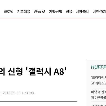
글로벌
기후대응
Who Is?
기업·산업
금융
시장·머니
시민·경
HUFF
 신형 '갤럭시 A8'
'드라마에서
고 커머스
바닷속 산
2016-09-30 11:37:41
황 : 한국