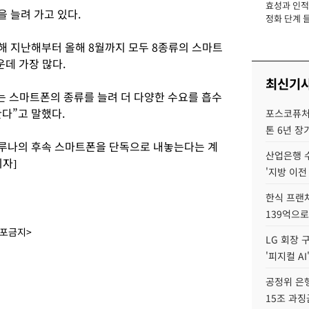
효성과 인적 
장
 늘려 가고 있다.
정화 단계 들
롯해 지난해부터 올해 8월까지 모두 8종류의 스마트
데 가장 많다.
최신기
는 스마트폰의 종류를 늘려 더 다양한 수요를 흡수
다”고 말했다.
포스코퓨처엠
톤 6년 장
순 루나의 후속 스마트폰을 단독으로 내놓는다는 계
산업은행 
자]
'지방 이전
한식 프랜
139억으로
배포금지>
LG 회장 
'피지컬 AI
공정위 은행
15조 과징