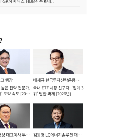
·SK하이닉스 HBM4 수율에..
?
뱅크 행장
배재규 한국투자신탁운용 대
 높은 전략 전문가,
국내 ETF 시장 선구자, '업계 3
표이사 사장
' 도약 속도 [2026
위' 탈환 과제 [2026년]
효성 대표이사 부회
김동명 LG에너지솔루션 대표