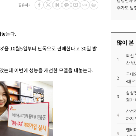
삼성전자 
공유하기
주가도 받칠
내놓는다.
많이 본
8’을 10월5일부터 단독으로 판매한다고 30일 밝
외신 
1
산 반
놓았는데 이번에 성능을 개선한 모델을 내놓는다.
국내외
2
·대우
삼성전
3
권가 
삼성전
4
까지
엔비디
5