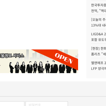
한국투자증
천억, "역
[오늘의 주
13%대 내
LIGD&A 
포함 유도무
[현장] 한
폼리츠 "세
엘앤에프 2
LFP 양극