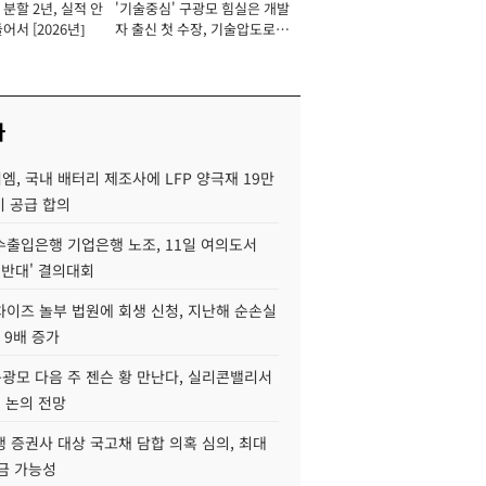
분할 2년, 실적 안
'기술중심' 구광모 힘실은 개발
이사 사장
어서 [2026년]
자 출신 첫 수장, 기술압도로
경쟁력 확보 사활 [2026년]
사
, 국내 배터리 제조사에 LFP 양극재 19만
기 공급 합의
수출입은행 기업은행 노조, 11일 여의도서
 반대' 결의대회
차이즈 놀부 법원에 회생 신청, 지난해 순손실
 9배 증가
구광모 다음 주 젠슨 황 만난다, 실리콘밸리서
' 논의 전망
 증권사 대상 국고채 담합 의혹 심의, 최대
금 가능성