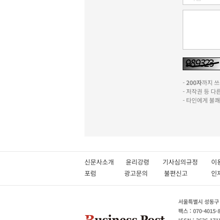
-
200자
까지 쓰실
- 저작권 등 
- 타인에게 불
신문사소개
윤리강령
기사심의규정
이
포럼
광고문의
불편신고
서울특별시 성동구 성
팩스 : 070-4015-
ISSN : 2636-171