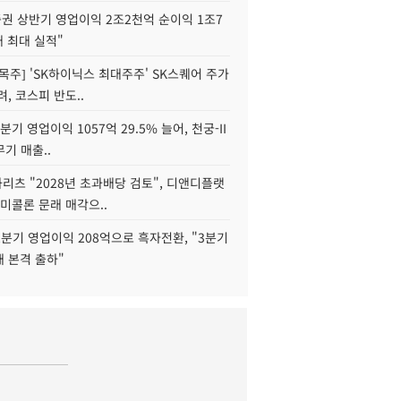
권 상반기 영업이익 2조2천억 순이익 1조7
대 최대 실적"
목주] 'SK하이닉스 최대주주' SK스퀘어 주가
려, 코스피 반도..
2분기 영업이익 1057억 29.5% 늘어, 천궁-II
기 매출..
화리츠 "2028년 초과배당 검토", 디앤디플랫
미콜론 문래 매각으..
분기 영업이익 208억으로 흑자전환, "3분기
재 본격 출하"