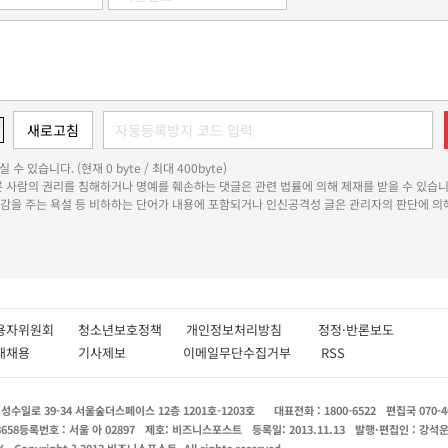
 수 있습니다. (현재 0 byte / 최대 400byte)
다른 사람의 권리를 침해하거나 명예를 훼손하는 댓글은 관련 법률에 의해 제재를 받을 수 있습니
쾌감을 주는 욕설 등 비하하는 단어가 내용에 포함되거나 인신공격성 글은 관리자의 판단에 의해
용자위원회
청소년보호정책
개인정보처리방침
정정·반론보도
인재채용
기사제보
이메일무단수집거부
RSS
수일로 39-34 서울숲더스페이스 12층 1201호-1203호
대표전화 : 1800-6522
편집국 070-4
8658
등록번호 : 서울 아 02897
제호: 비즈니스포스트
등록일: 2013.11.13
발행·편집인 : 강석
X
Copyright ? 2013 비즈니스포스트. All rights reserved.