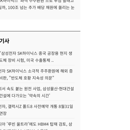
SK하이닉스 '파격 주주환원'으로 투심 달래고
까, 100조 넘는 추가 배당 재원에 쏠리는 눈
 기사
"삼성전자 SK하이닉스 중국 공장용 현지 생
도체 장비 시험, 미국 수출통제 ..
자 SK하이닉스 소극적 주주환원에 해외 증
비판, "반도체 호황 지속성 의문"
서 속도 붙는 원전 사업, 삼성물산·현대건설
건설에 다가오는 '약속의 시간'
자, 갤럭시Z 폴드8 사전예약 개통 8월31일
 연장
아 '루빈 울트라'에도 HBM4 탑재 검토, 삼