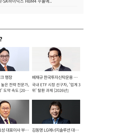
·SK하이닉스 HBM4 수율에..
?
뱅크 행장
배재규 한국투자신탁운용 대
 높은 전략 전문가,
국내 ETF 시장 선구자, '업계 3
표이사 사장
' 도약 속도 [2026
위' 탈환 과제 [2026년]
효성 대표이사 부회
김동명 LG에너지솔루션 대표