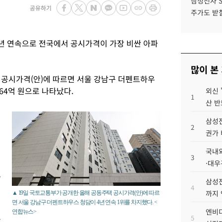
삼성전자 
공유하기
주가도 받칠
년 연속으로 전국에서 공시가격이 가장 비싼 아파
많이 본
 공시가격(안)에 따르면 서울 강남구 더펜트하우
164억 원으로 나타났다.
외신 
1
산 반
억
삼성전
2
권가 
국내외
3
·대우
모
삼성전
4
까지
▲ 19일 국토교통부가 공개한 올해 공동주택 공시가격(안)에 따르
면 서울 강남구 더펜트하우스 청담이 4년 연속 1위를 차지했다. <
엔비디
연합뉴스>
5
프