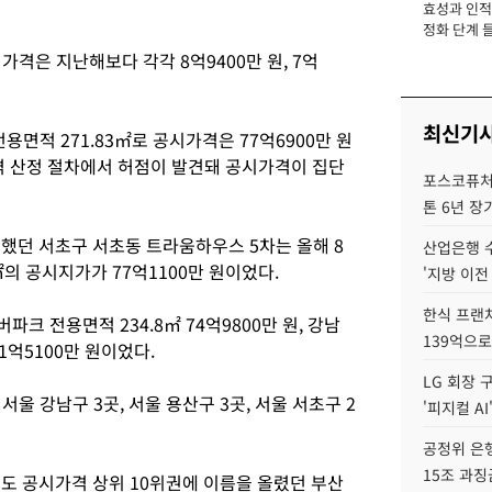
효성과 인적 
장
정화 단계 들
은 지난해보다 각각 8억9400만 원, 7억
최신기
용면적 271.83㎡로 공시가격은 77억6900만 원
가격 산정 절차에서 허점이 발견돼 공시가격이 집단
포스코퓨처엠
톤 6년 장
유지했던 서초구 서초동 트라움하우스 5차는 올해 8
산업은행 
㎡의 공시지가가 77억1100만 원이었다.
'지방 이전
한식 프랜
파크 전용면적 234.8㎡ 74억9800만 원, 강남
139억으로
1억5100만 원이었다.
LG 회장 
울 강남구 3곳, 서울 용산구 3곳, 서울 서초구 2
'피지컬 AI
공정위 은행
15조 과징
년도 공시가격 상위 10위권에 이름을 올렸던 부산