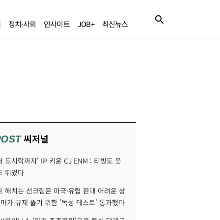
제
정치·사회
인사이트
JOB+
최신뉴스
씨저널
POST
 도시락까지' IP 키운 CJ ENM : 티빙도 웃
도 뛰었다
호 해치는 선크림은 미국·유럽 판매 어려운 상
콜마가 규제 뚫기 위한 '독성 테스트' 통과했다