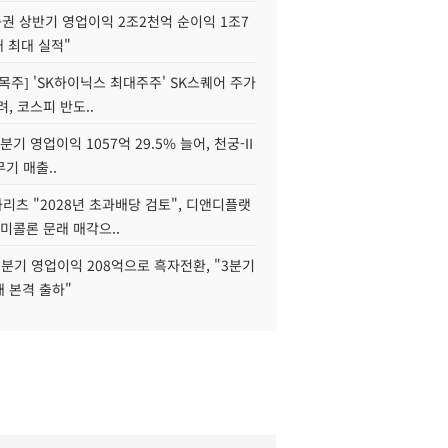
권 상반기 영업이익 2조2천억 순이익 1조7
대 최대 실적"
목주] 'SK하이닉스 최대주주' SK스퀘어 주가
려, 코스피 반도..
2분기 영업이익 1057억 29.5% 늘어, 천궁-II
기 매출..
화리츠 "2028년 초과배당 검토", 디앤디플랫
미콜론 문래 매각으..
분기 영업이익 208억으로 흑자전환, "3분기
재 본격 출하"