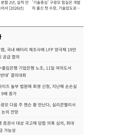
분할 2년, 실적 안
'기술중심' 구광모 힘실은 개발
이사 사장
어서 [2026년]
자 출신 첫 수장, 기술압도로
경쟁력 확보 사활 [2026년]
사
, 국내 배터리 제조사에 LFP 양극재 19만
기 공급 합의
수출입은행 기업은행 노조, 11일 여의도서
 반대' 결의대회
차이즈 놀부 법원에 회생 신청, 지난해 순손실
 9배 증가
구광모 다음 주 젠슨 황 만난다, 실리콘밸리서
' 논의 전망
 증권사 대상 국고채 담합 의혹 심의, 최대
금 가능성