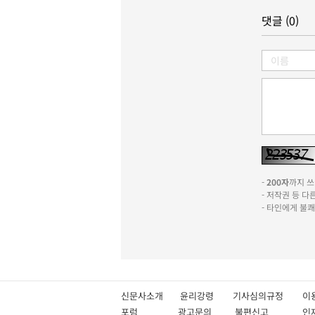
댓글 (0)
-
200자
까지 쓰실
- 저작권 등 
- 타인에게 불
신문사소개
윤리강령
기사심의규정
이
포럼
광고문의
불편신고