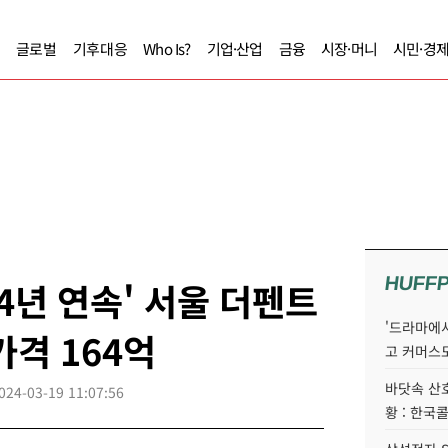
글로벌
기후대응
Who Is?
기업·산업
금융
시장·머니
시민·경
HUFF
4년 연속' 서울 더펜트
'드라마에서
가격 164억
고 커머스
바닷속 산
024-03-19 11:07:56
황 : 한국