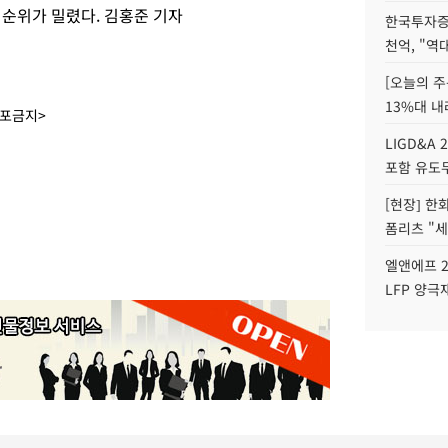
 순위가 밀렸다. 김홍준 기자
한국투자증
천억, "역
[오늘의 주
13%대 내
배포금지>
LIGD&A 
포함 유도무
[현장] 한
폼리츠 "세
엘앤에프 2
LFP 양극