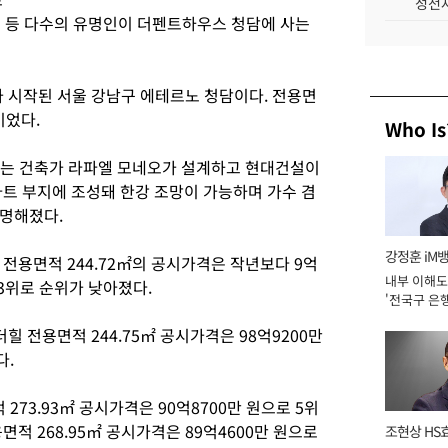
성전자
진 등 다수의 유명인이 더펜트하우스 청담에 사는
 시작된 서울 강남구 에테르노 청담이다. 전용면
이었다.
Who Is
 있는 건축가 라파엘 모네오가 설계하고 현대건설이
파트 부지에 조성돼 한강 조망이 가능하며 가수 겸
유명해졌다.
강정훈 iM
 전용면적 244.72㎡의 공시가격은 작년보다 9억
내부 이해도
 3위로 순위가 낮아졌다.
'전국구 은행
년]
힐 전용면적 244.75㎡ 공시가격은 98억9200만
다.
73.93㎡ 공시가격은 90억8700만 원으로 5위
적 268.95㎡ 공시가격은 89억4600만 원으로
조현상 HS