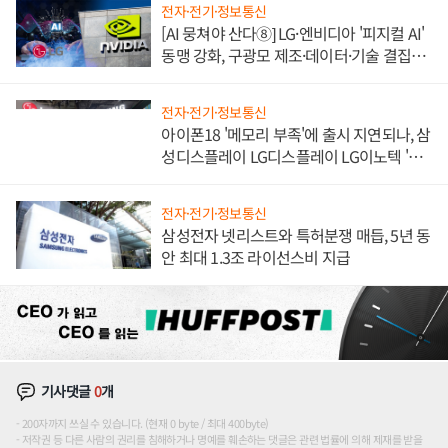
전자·전기·정보통신
[AI 뭉쳐야 산다⑧] LG·엔비디아 '피지컬 AI'
동맹 강화, 구광모 제조·데이터·기술 결집
해 종합 로보틱스 기업으로
전자·전기·정보통신
아이폰18 '메모리 부족'에 출시 지연되나, 삼
성디스플레이 LG디스플레이 LG이노텍 '탈
애플' 수익 다각화 속도
전자·전기·정보통신
삼성전자 넷리스트와 특허분쟁 매듭, 5년 동
안 최대 1.3조 라이선스비 지급
기사댓글
0
개
200자까지 쓰실 수 있습니다. (현재 0 byte / 최대 400byte)
저작권 등 다른 사람의 권리를 침해하거나 명예를 훼손하는 댓글은 관련 법률에 의해 제재를 받을