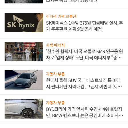
조치는 위법", 해제 명령 내려
전자·전기·정보통신
SK하이닉스 1주당 375원 현금배당 실시, 추
가 주주환원 계획 9월 공개 예정
화학·에너지
'한수원 협력사' 미국 오클로 SMR 연구용 원
자로 '임계 상태' 도달, 미국 에너지부 "중요
한 이정표"
자동차·부품
현대차 올해 SUV 국내 베스트셀러 톱10에
서 싼타페만 자리매김, 그랜저·아반떼 '세단
쌍끌이'로 내수 방어
자동차·부품
BYD코리아 가격 앞세워 수입차 4위 올랐지
만, BMW·벤츠보다 높은 공임비에 소비자
불만 폭발