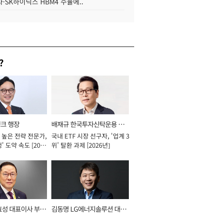
·SK하이닉스 HBM4 수율에..
?
뱅크 행장
배재규 한국투자신탁운용 대
 높은 전략 전문가,
국내 ETF 시장 선구자, '업계 3
표이사 사장
' 도약 속도 [2026
위' 탈환 과제 [2026년]
효성 대표이사 부회
김동명 LG에너지솔루션 대표