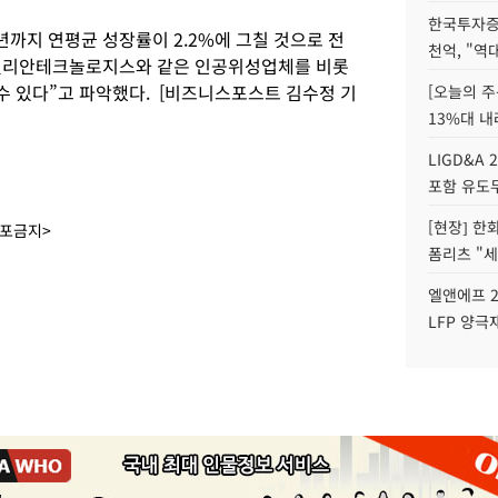
한국투자증
년까지 연평균 성장률이 2.2%에 그칠 것으로 전
천억, "역
인텔리안테크놀로지스와 같은 인공위성업체를 비롯
 있다”고 파악했다. [비즈니스포스트 김수정 기
[오늘의 주
13%대 내
LIGD&A 
포함 유도무
[현장] 한
배포금지>
폼리츠 "세
엘앤에프 2
LFP 양극