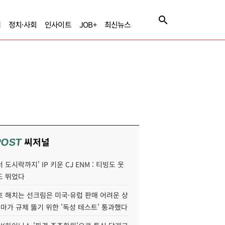
제
정치·사회
인사이트
JOB+
최신뉴스
씨저널
POST
 도시락까지' IP 키운 CJ ENM : 티빙도 웃
도 뛰었다
호 해치는 선크림은 미국·유럽 판매 어려운 상
콜마가 규제 뚫기 위한 '독성 테스트' 통과했다