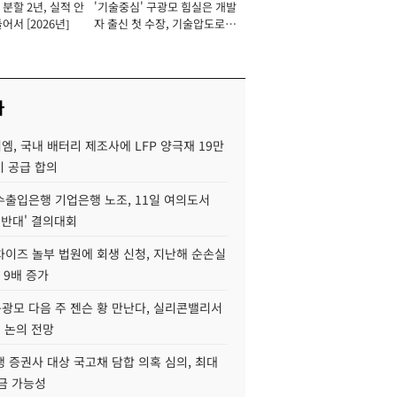
분할 2년, 실적 안
'기술중심' 구광모 힘실은 개발
이사 사장
어서 [2026년]
자 출신 첫 수장, 기술압도로
경쟁력 확보 사활 [2026년]
사
, 국내 배터리 제조사에 LFP 양극재 19만
기 공급 합의
수출입은행 기업은행 노조, 11일 여의도서
 반대' 결의대회
차이즈 놀부 법원에 회생 신청, 지난해 순손실
 9배 증가
구광모 다음 주 젠슨 황 만난다, 실리콘밸리서
' 논의 전망
 증권사 대상 국고채 담합 의혹 심의, 최대
금 가능성