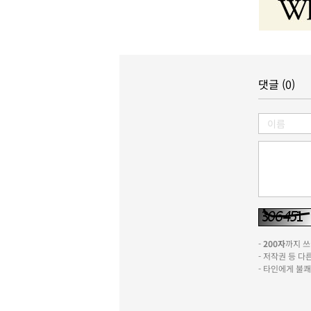
댓글 (0)
-
200자
까지 쓰실
- 저작권 등 
- 타인에게 불