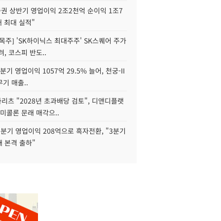
권 상반기 영업이익 2조2천억 순이익 1조7
대 최대 실적"
목주] 'SK하이닉스 최대주주' SK스퀘어 주가
려, 코스피 반도..
2분기 영업이익 1057억 29.5% 늘어, 천궁-II
기 매출..
화리츠 "2028년 초과배당 검토", 디앤디플랫
미콜론 문래 매각으..
분기 영업이익 208억으로 흑자전환, "3분기
재 본격 출하"