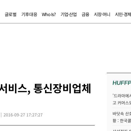
글로벌
기후대응
Who Is?
기업·산업
금융
시장·머니
시민·경
HUFF
 서비스, 통신장비업체
'드라마에서
고 커머스
바닷속 산
2016-09-27 17:27:27
황 : 한국