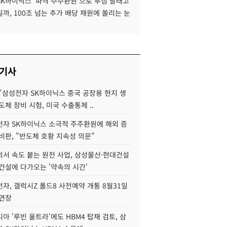
SK하이닉스 '파격 주주환원'으로 투심 달래고
까, 100조 넘는 추가 배당 재원에 쏠리는 눈
 기사
"삼성전자 SK하이닉스 중국 공장용 현지 생
도체 장비 시험, 미국 수출통제 ..
자 SK하이닉스 소극적 주주환원에 해외 증
비판, "반도체 호황 지속성 의문"
서 속도 붙는 원전 사업, 삼성물산·현대건설
건설에 다가오는 '약속의 시간'
자, 갤럭시Z 폴드8 사전예약 개통 8월31일
 연장
아 '루빈 울트라'에도 HBM4 탑재 검토, 삼