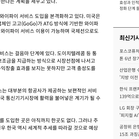
가한다는 계획을 세우고 있다.
효성과 인적 
장
정화 단계 들
와이파이 서비스 도입을 본격화하고 있다. 미국은
체인 고고(GoGo)가 ATG 방식에 기반한 와이파
서 와이파이 서비스 이용이 가능하며 국제선으로도
최신기
포스코퓨처엠
비스는 걸음마 단계에 있다. 도이치텔레콤 등 통
톤 6년 장
보조금을 지급하는 방식으로 시장선점에 나서고
수익창출 효과를 보지는 못하지만 고객 충성도를
산업은행 
'지방 이전
한식 프랜
스는 대부분의 항공사가 제공하는 보편적인 서비
139억으로
한국 통신기기시장에 활력을 불어넣은 계기가 될 수
LG 회장 
'피지컬 AI
를 도입한 곳은 아직까지 한곳도 없다. 그러나 주
공정위 은행
경우 한국 역시 세계적 추세를 따라갈 것으로 예상
15조 과징