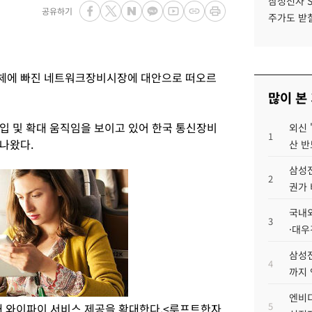
삼성전자 
공유하기
주가도 받칠
체에 빠진 네트워크장비시장에 대안으로 떠오르
많이 본
입 및 확대 움직임을 보이고 있어 한국 통신장비
외신 
1
나왔다.
산 반
삼성전
2
권가 
국내외
3
·대우
삼성전
4
까지
엔비디
5
내 와이파이 서비스 제공을 확대한다.<루프트한자