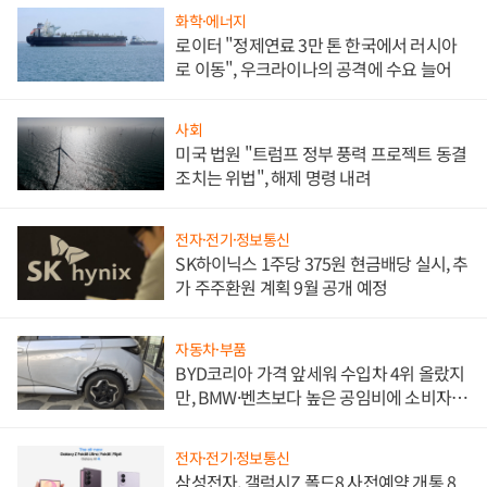
화학·에너지
로이터 "정제연료 3만 톤 한국에서 러시아
로 이동", 우크라이나의 공격에 수요 늘어
사회
미국 법원 "트럼프 정부 풍력 프로젝트 동결
조치는 위법", 해제 명령 내려
전자·전기·정보통신
SK하이닉스 1주당 375원 현금배당 실시, 추
가 주주환원 계획 9월 공개 예정
자동차·부품
BYD코리아 가격 앞세워 수입차 4위 올랐지
만, BMW·벤츠보다 높은 공임비에 소비자
불만 폭발
전자·전기·정보통신
삼성전자, 갤럭시Z 폴드8 사전예약 개통 8