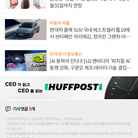
월31일까지 연장
자동차·부품
현대차 올해 SUV 국내 베스트셀러 톱10에
서 싼타페만 자리매김, 정의선 그랜저·아반
떼 '세단 쌍끌이'로 내수 방어
전자·전기·정보통신
[AI 뭉쳐야 산다⑧] LG·엔비디아 '피지컬 AI'
동맹 강화, 구광모 제조·데이터·기술 결집
해 종합 로보틱스 기업으로
기사댓글
0
개
200자까지 쓰실 수 있습니다. (현재 0 byte / 최대 400byte)
저작권 등 다른 사람의 권리를 침해하거나 명예를 훼손하는 댓글은 관련 법률에 의해 제재를 받을
수 있습니다.
타인에게 불쾌감을 주는 욕설 등 비하하는 단어가 내용에 포함되거나 인신공격성 글은 관리자의 판