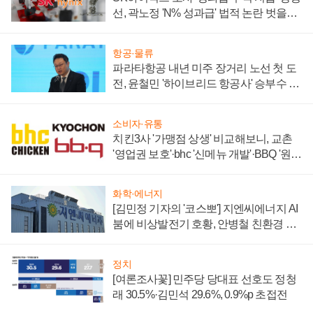
선, 곽노정 'N% 성과급' 법적 논란 벗을지
주목
항공·물류
파라타항공 내년 미주 장거리 노선 첫 도
전, 윤철민 '하이브리드 항공사' 승부수 통
할까
소비자·유통
치킨3사 '가맹점 상생' 비교해보니, 교촌
'영업권 보호'·bhc '신메뉴 개발'·BBQ '원가
부담'
화학·에너지
[김민정 기자의 '코스뽀'] 지엔씨에너지 AI
붐에 비상발전기 호황, 안병철 친환경 에
너지 발전전문기업 향한다
정치
[여론조사꽃] 민주당 당대표 선호도 정청
래 30.5%·김민석 29.6%, 0.9%p 초접전