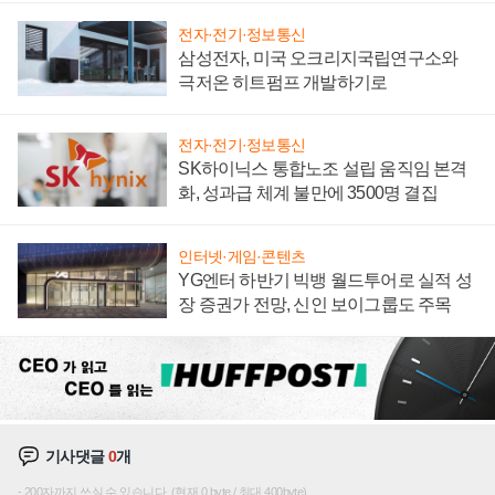
전자·전기·정보통신
삼성전자, 미국 오크리지국립연구소와
극저온 히트펌프 개발하기로
전자·전기·정보통신
SK하이닉스 통합노조 설립 움직임 본격
화, 성과급 체계 불만에 3500명 결집
인터넷·게임·콘텐츠
YG엔터 하반기 빅뱅 월드투어로 실적 성
장 증권가 전망, 신인 보이그룹도 주목
기사댓글
0
개
200자까지 쓰실 수 있습니다. (현재 0 byte / 최대 400byte)