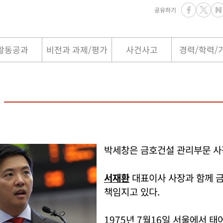
공유하기
활동공과
비전과 과제/평가
사건사고
경력/학력/
박세창은 금호건설 관리부문 사
서재환
대표이사 사장과 함께 
책임지고 있다.
1975년 7월16일 서울에서 태