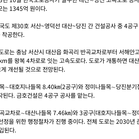
모는 1345억 원이다.
도 제30호 서산~영덕선 대산~당진 간 건설공사 중 4공구
중 착공한다.
도로는 충남 서산시 대산읍 화곡리 반곡교차로부터 서해안
6km를 왕복 4차로로 잇는 고속도로다. 도로가 개통하면 
게 개선될 것으로 전망된다.
∼대호지나들목 8.40㎞(2공구)와 정미나들목∼당진분기점 
작된다. 금호건설은 4공구 공사를 맡는다.
곡교차로∼대산나들목 7.46㎞)와 3공구(대호지나들목∼정미
선정을 위한 행정절차가 진행 중이다. 전체 도로는 2030년 
투입된다.