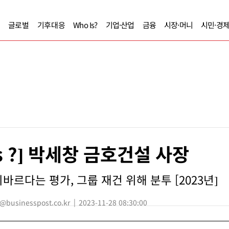
글로벌
기후대응
Who Is?
기업·산업
금융
시장·머니
시민·경
Is ?] 박세창 금호건설 사장
바르다는 평가, 그룹 재건 위해 분투 [2023년]
usinesspost.co.kr
2023-11-28 08:30:00