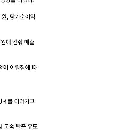
 원, 당기순이익
억 원에 견줘 매출
정이 이뤄짐에 따
 강세를 이어가고
및 고속 탈출 유도