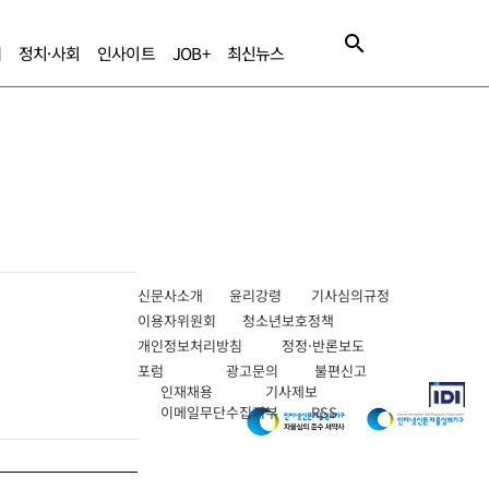
제
정치·사회
인사이트
JOB+
최신뉴스
신문사소개
윤리강령
기사심의규정
이용자위원회
청소년보호정책
개인정보처리방침
정정·반론보도
포럼
광고문의
불편신고
인재채용
기사제보
이메일무단수집거부
RSS