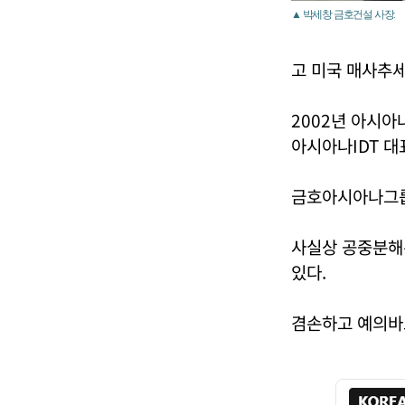
▲ 박세창 금호건설 사장.
고 미국 매사추세
2002년 아시
아시아나IDT 대
금호아시아나그룹
사실상 공중분해
있다.
겸손하고 예의바