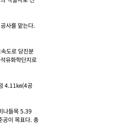
 공사를 맡는다.
고속도로 당진분
대산석유화학단지로
4.11㎞(4공
나들목 5.39
준공이 목표다. 총