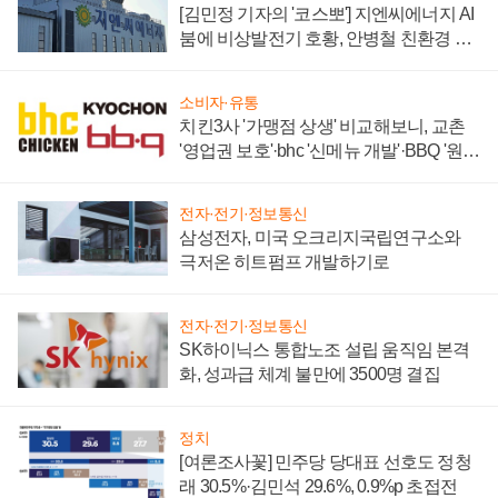
[김민정 기자의 '코스뽀'] 지엔씨에너지 AI
붐에 비상발전기 호황, 안병철 친환경 에
너지 발전전문기업 향한다
소비자·유통
치킨3사 '가맹점 상생' 비교해보니, 교촌
'영업권 보호'·bhc '신메뉴 개발'·BBQ '원가
부담'
전자·전기·정보통신
삼성전자, 미국 오크리지국립연구소와
극저온 히트펌프 개발하기로
전자·전기·정보통신
SK하이닉스 통합노조 설립 움직임 본격
화, 성과급 체계 불만에 3500명 결집
정치
[여론조사꽃] 민주당 당대표 선호도 정청
래 30.5%·김민석 29.6%, 0.9%p 초접전