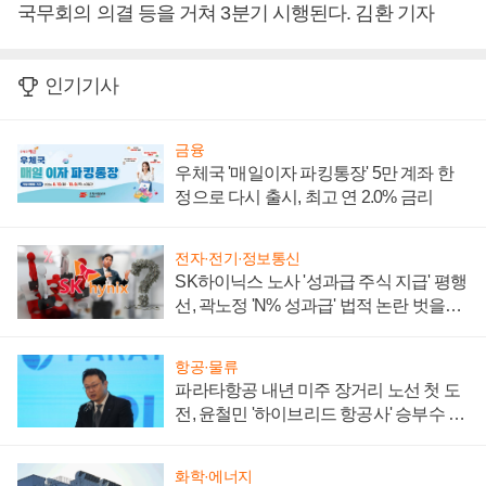
국무회의 의결 등을 거쳐 3분기 시행된다. 김환 기자
인기기사
금융
우체국 '매일이자 파킹통장' 5만 계좌 한
정으로 다시 출시, 최고 연 2.0% 금리
전자·전기·정보통신
SK하이닉스 노사 '성과급 주식 지급' 평행
선, 곽노정 'N% 성과급' 법적 논란 벗을지
주목
항공·물류
파라타항공 내년 미주 장거리 노선 첫 도
전, 윤철민 '하이브리드 항공사' 승부수 통
할까
화학·에너지