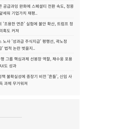
콘 공급과잉 완화에 스페셜티 전환 속도, 정몽
앞세워 기업가치 재평..
 '조용한 연준' 실험에 불안 확산, 트럼프 정
 의혹도 커져
 노사 '성과급 주식지급' 평행선, 곽노정
급' 법적 논란 벗을지..
행 그룹 핵심과제 선봉장 역할, 채수웅 포용
AX도 성과
책 불확실성에 중장기 비전 '흔들', 신임 사
설득 과제 무거워져