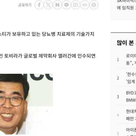
SK하이닉스
공유하기
에 임직원 
티가 보유하고 있는 당뇨병 치료제의 기술가치
많이 본
인 토비라가 글로벌 제약회사 앨러간에 인수되면
로이터
1
동",
'한수
2
'임계
BYD
3
BMW
현대차
4
페만 
아이폰
5