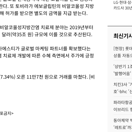
LG·현대·삼
장
한다. 또 토비라가 에보글립틴의 비알코올성 지방
카드사 30년
해 허가를 받으면 별도의 금액을 지급 받는다.
에 '초집중' 
 비알코올성지방간염 치료제 분야는 2019년부터
억 달러(약35조 원) 규모에 이를 것으로 추산된다.
최신기
동아에스티가 글로벌 마케팅 파트너를 확보했다는
[현장] 롯
 치료제 개발에 따른 수혜 측면에서 주가에 긍정
상품 자동으
'상반기 1
'발행어음'
.34%) 오른 11만7천 원으로 거래를 마쳤다. [비
치킨3사 '
호'·bhc '
파라타항공 
이브리드 
배포금지>
동아제약 
'레트로'까