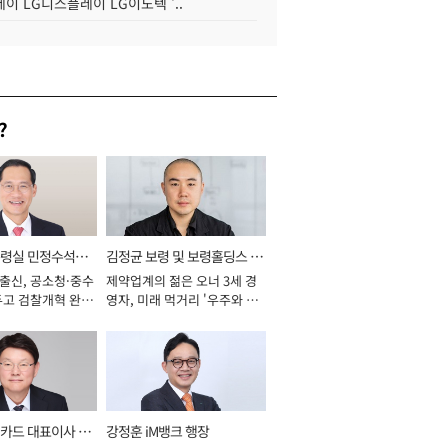
이 LG디스플레이 LG이노텍 '..
?
통령실 민정수석비
김정균 보령 및 보령홀딩스 대
 출신, 공소청·중수
제약업계의 젊은 오너 3세 경
표이사 사장
두고 검찰개혁 완수
영자, 미래 먹거리 '우주와 헬
년]
스케어' 공들여 [2026년]
카드 대표이사 사
강정훈 iM뱅크 행장