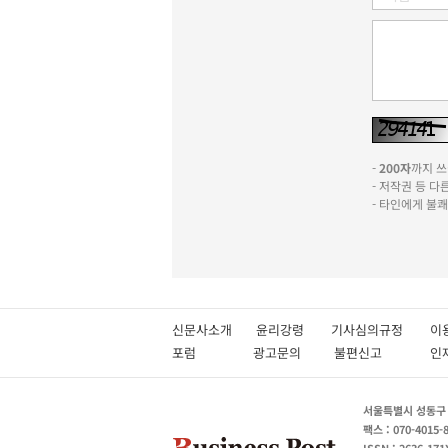
-
200자
까지 쓰실
- 저작권 등 
- 타인에게 불
신문사소개
윤리강령
기사심의규정
이
포럼
광고문의
불편신고
서울특별시 성동구 성
팩스 : 070-4015-
ISSN : 2636-171