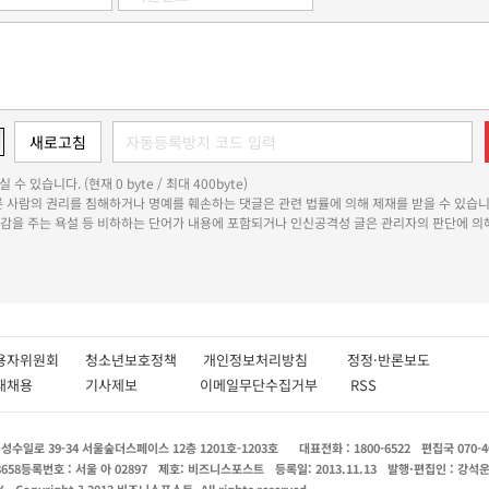
 수 있습니다. (현재 0 byte / 최대 400byte)
다른 사람의 권리를 침해하거나 명예를 훼손하는 댓글은 관련 법률에 의해 제재를 받을 수 있습니
쾌감을 주는 욕설 등 비하하는 단어가 내용에 포함되거나 인신공격성 글은 관리자의 판단에 의해
용자위원회
청소년보호정책
개인정보처리방침
정정·반론보도
인재채용
기사제보
이메일무단수집거부
RSS
수일로 39-34 서울숲더스페이스 12층 1201호-1203호
대표전화 : 1800-6522
편집국 070-4
8658
등록번호 : 서울 아 02897
제호: 비즈니스포스트
등록일: 2013.11.13
발행·편집인 : 강석
X
Copyright ? 2013 비즈니스포스트. All rights reserved.