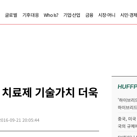
글로벌
기후대응
Who Is?
기업·산업
금융
시장·머니
시민·경
HUFF
 치료제 기술가치 더욱
'하이브리드
하이브리드
중국, 미국
2016-09-21 20:05:44
국의 규제에