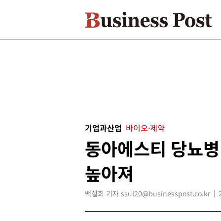
기업과산업
바이오·제약
동아에스티 당뇨병
높아져
백설희 기자 ssul20@businesspost.co.kr