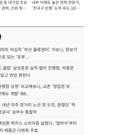
성 등 대기업 주요
내부 이해도 높은 전략 전문가,
 경력, 신뢰 회복
'전국구 은행' 도약 속도 [2026
[2026년]
년]
사
데마트 야심작 '부산 물류센터' 가보니, 장보기
로 담는 '로봇 ..
조 클럽' 삼성증권 실적 랠리 진행형, 박종문
 달고 연임 향한다
가맹점 상생' 비교해보니, 교촌 '영업권 보
신메뉴 개발'·BB..
내년 미주 장거리 노선 첫 도전, 윤철민 '하
항공사' 승부수 통할까
백상환 박카스 소비자층 넓혔다, '얼박사'부터
지 제품군 다변화 주효