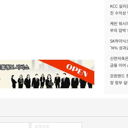
KCC 실리
진 수익성 
케빈 워시의
부의 압박
SK하이닉스
'N% 성과
신한저축은
금융 이어 
강원랜드 정
장 정부 