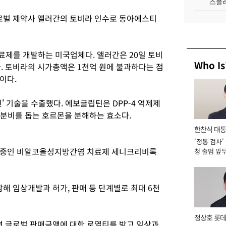
스플레
로벌 제약사 앨러간의 토비라 인수로 동아에스티
료제를 개발하는 미국업체다. 앨러간은 20일 토비
Who Is
. 토비라의 시가총액은 1천억 원에 불과하다는 점
이다.
 기술을 수출했다. 에보글립틴은 DPP-4 억제제
 분비를 돕는 호르몬을 분해하는 효소다.
한찬식 대
'정통 검사'
서관
 중인 비알코올성지방간염 치료제 세니크리비록
청 출범 앞
맡아 [2026
 임상개발과 허가, 판매 등 단계별로 최대 6천
정상호 롯데
 글로벌 판매금액에 대한 로열티를 받고 임상과