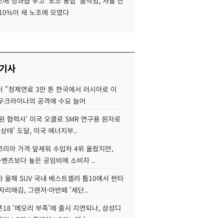
에 성과급 두고 '노조 통합' 움직임, 사흘 만
10%이 새 노조에 모였다
 기사
 "정제연료 3만 톤 한국에서 러시아로 이
 우크라이나의 공격에 수요 늘어
원 협력사' 미국 오클로 SMR 연구용 원자로
 상태' 도달, 미국 에너지부..
코리아 가격 앞세워 수입차 4위 올랐지만,
·벤츠보다 높은 공임비에 소비자 ..
 올해 SUV 국내 베스트셀러 톱10에서 싼타
자리매김, 그랜저·아반떼 '세단..
18 '메모리 부족'에 출시 지연되나, 삼성디